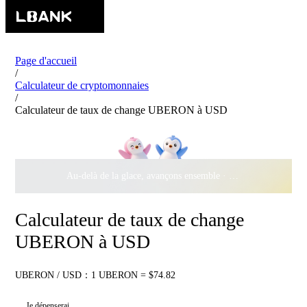
Page d'accueil
/
Calculateur de cryptomonnaies
/
Calculateur de taux de change UBERON à USD
Au-delà de la glace, avançons ensemble ·
500 000 $
de récomp
Calculateur de taux de change
UBERON à USD
UBERON / USD：1 UBERON = $74.82
Je dépenserai