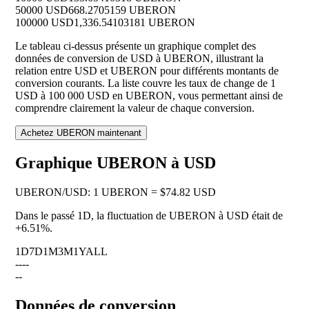
50000 USD
668.2705159 UBERON
100000 USD
1,336.54103181 UBERON
Le tableau ci-dessus présente un graphique complet des
données de conversion de USD à UBERON, illustrant la
relation entre USD et UBERON pour différents montants de
conversion courants. La liste couvre les taux de change de 1
USD à 100 000 USD en UBERON, vous permettant ainsi de
comprendre clairement la valeur de chaque conversion.
Achetez UBERON maintenant
Graphique UBERON à USD
UBERON
/
USD
:
1 UBERON = $74.82 USD
Dans le passé 1D, la fluctuation de UBERON à USD était de
+6.51%
.
1D
7D
1M
3M
1Y
ALL
--
--
--
Données de conversion