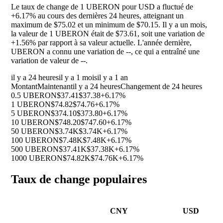
Le taux de change de 1 UBERON pour USD a fluctué de
+6.17%
au cours des dernières 24 heures, atteignant un
maximum de $75.02 et un minimum de $70.15. Il y a un mois,
la valeur de 1 UBERON était de $73.61, soit une variation de
+1.56%
par rapport à sa valeur actuelle. L'année dernière,
UBERON a connu une variation de
--
, ce qui a entraîné une
variation de valeur de
--
.
il y a 24 heures
il y a 1 mois
il y a 1 an
Montant
Maintenant
il y a 24 heures
Changement de 24 heures
0.5 UBERON
$37.41
$37.38
+6.17%
1 UBERON
$74.82
$74.76
+6.17%
5 UBERON
$374.10
$373.80
+6.17%
10 UBERON
$748.20
$747.60
+6.17%
50 UBERON
$3.74K
$3.74K
+6.17%
100 UBERON
$7.48K
$7.48K
+6.17%
500 UBERON
$37.41K
$37.38K
+6.17%
1000 UBERON
$74.82K
$74.76K
+6.17%
Taux de change populaires
CNY
USD