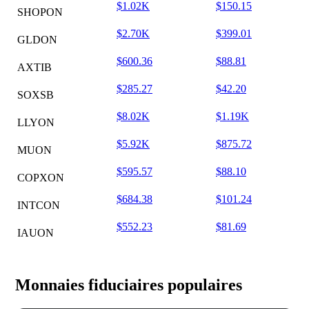
$1.02K
$150.15
SHOPON
$2.70K
$399.01
GLDON
$600.36
$88.81
AXTIB
$285.27
$42.20
SOXSB
$8.02K
$1.19K
LLYON
$5.92K
$875.72
MUON
$595.57
$88.10
COPXON
$684.38
$101.24
INTCON
$552.23
$81.69
IAUON
Monnaies fiduciaires populaires