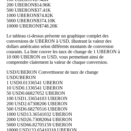
200 UBERON
$14.96K
500 UBERON
$37.41K
1000 UBERON
$74.82K
5000 UBERON
$374.10K
10000 UBERON
$748.20K
Le tableau ci-dessus présente un graphique complet des
conversions de UBERON à USD, illustrant la valeur des
dollars américains selon différents montants de conversion
courants. La liste couvre les taux de change de 1 UBERON à
10 000 UBERON en USD, vous permettant ainsi de
comprendre clairement la valeur de chaque conversion.
USD/UBERON Convertisseur de taux de change
USD
UBERON
1 USD
0.01336541 UBERON
10 USD
0.1336541 UBERON
50 USD
0.66827052 UBERON
100 USD
1.33654103 UBERON
200 USD
2.67308206 UBERON
500 USD
6.68270516 UBERON
1000 USD
13.36541032 UBERON
2000 USD
26.73082064 UBERON
5000 USD
66.82705159 UBERON
10000 USD
133.65410318 UBERON