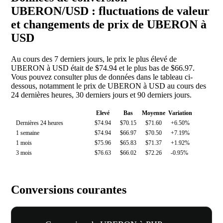
UBERON/USD : fluctuations de valeur
et changements de prix de UBERON à
USD
Au cours des 7 derniers jours, le prix le plus élevé de
UBERON à USD était de $74.94 et le plus bas de $66.97.
Vous pouvez consulter plus de données dans le tableau ci-
dessous, notamment le prix de UBERON à USD au cours des
24 dernières heures, 30 derniers jours et 90 derniers jours.
Elevé
Bas
Moyenne
Variation
Dernières 24 heures
$74.94
$70.15
$71.60
+6.50%
1 semaine
$74.94
$66.97
$70.50
+7.19%
1 mois
$75.96
$65.83
$71.37
+1.92%
3 mois
$76.63
$66.02
$72.26
-0.95%
Conversions courantes