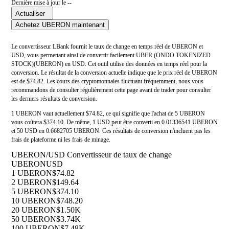
Dernière mise à jour le --
Actualiser
Achetez UBERON maintenant
Le convertisseur LBank fournit le taux de change en temps réel de UBERON et
USD, vous permettant ainsi de convertir facilement UBER (ONDO TOKENIZED
STOCK)(UBERON) en USD. Cet outil utilise des données en temps réel pour la
conversion. Le résultat de la conversion actuelle indique que le prix réel de UBERON
est de $74.82. Les cours des cryptomonnaies fluctuant fréquemment, nous vous
recommandons de consulter régulièrement cette page avant de trader pour consulter
les derniers résultats de conversion.
1 UBERON vaut actuellement $74.82, ce qui signifie que l'achat de 5 UBERON
vous coûtera $374.10. De même, 1 USD peut être converti en 0.01336541 UBERON
et 50 USD en 0.6682705 UBERON. Ces résultats de conversion n'incluent pas les
frais de plateforme ni les frais de minage.
UBERON/USD Convertisseur de taux de change
UBERON
USD
1 UBERON
$74.82
2 UBERON
$149.64
5 UBERON
$374.10
10 UBERON
$748.20
20 UBERON
$1.50K
50 UBERON
$3.74K
100 UBERON
$7.48K