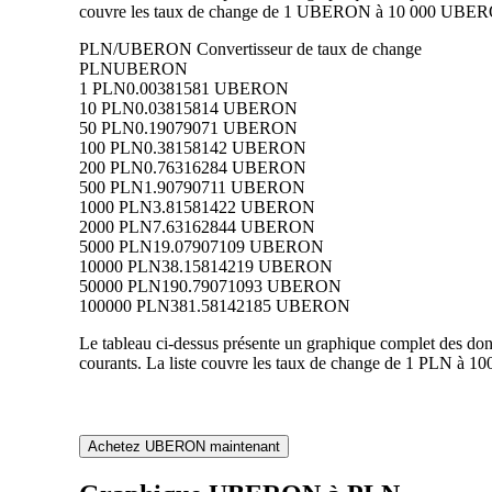
couvre les taux de change de 1 UBERON à 10 000 UBERON 
PLN/UBERON Convertisseur de taux de change
PLN
UBERON
1 PLN
0.00381581 UBERON
10 PLN
0.03815814 UBERON
50 PLN
0.19079071 UBERON
100 PLN
0.38158142 UBERON
200 PLN
0.76316284 UBERON
500 PLN
1.90790711 UBERON
1000 PLN
3.81581422 UBERON
2000 PLN
7.63162844 UBERON
5000 PLN
19.07907109 UBERON
10000 PLN
38.15814219 UBERON
50000 PLN
190.79071093 UBERON
100000 PLN
381.58142185 UBERON
Le tableau ci-dessus présente un graphique complet des d
courants. La liste couvre les taux de change de 1 PLN à 
Achetez UBERON maintenant