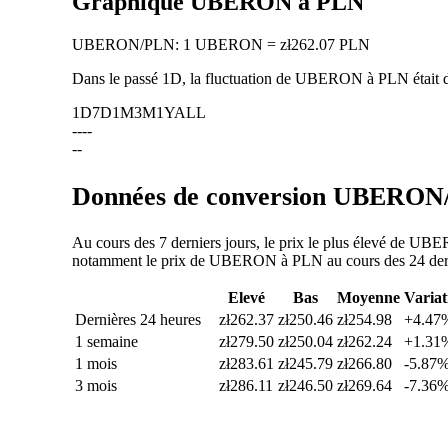
Graphique UBERON à PLN
UBERON
/
PLN
:
1 UBERON = zł262.07 PLN
Dans le passé 1D, la fluctuation de UBERON à PLN était
1D
7D
1M
3M
1Y
ALL
--
--
--
Données de conversion UBERON/P
Au cours des 7 derniers jours, le prix le plus élevé de UB
notamment le prix de UBERON à PLN au cours des 24 dernièr
Elevé
Bas
Moyenne
Variat
Dernières 24 heures
zł262.37
zł250.46
zł254.98
+4.47
1 semaine
zł279.50
zł250.04
zł262.24
+1.31
1 mois
zł283.61
zł245.79
zł266.80
-5.87
3 mois
zł286.11
zł246.50
zł269.64
-7.36