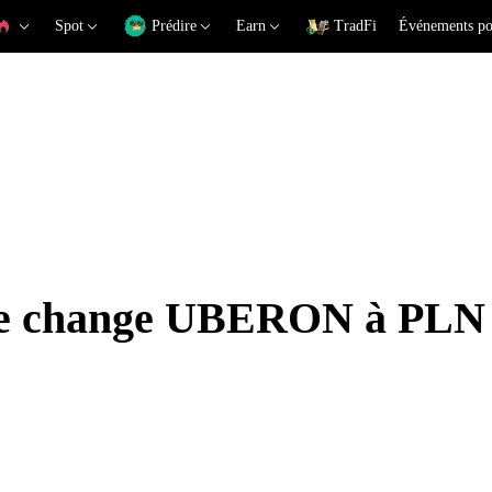
Spot
Prédire
Earn
TradFi
Événements po
 de change UBERON à PLN