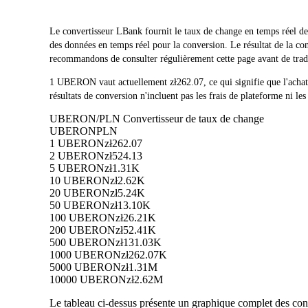
Le convertisseur LBank fournit le taux de change en temps r
des données en temps réel pour la conversion. Le résultat de la 
recommandons de consulter régulièrement cette page avant de trader
1 UBERON vaut actuellement zł262.07, ce qui signifie que l'
résultats de conversion n'incluent pas les frais de plateforme ni les
UBERON/PLN Convertisseur de taux de change
UBERON
PLN
1 UBERON
zł262.07
2 UBERON
zł524.13
5 UBERON
zł1.31K
10 UBERON
zł2.62K
20 UBERON
zł5.24K
50 UBERON
zł13.10K
100 UBERON
zł26.21K
200 UBERON
zł52.41K
500 UBERON
zł131.03K
1000 UBERON
zł262.07K
5000 UBERON
zł1.31M
10000 UBERON
zł2.62M
Le tableau ci-dessus présente un graphique complet des con