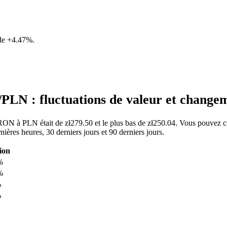
 de
+4.47%
.
LN : fluctuations de valeur et chang
ERON à PLN était de zł279.50 et le plus bas de zł250.04. Vous pouvez co
es heures, 30 derniers jours et 90 derniers jours.
ion
%
%
%
%