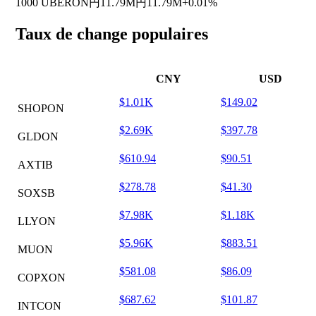
1000 UBERON
円11.79M
円11.79M
+0.01%
Taux de change populaires
CNY
USD
$1.01K
$149.02
SHOPON
$2.69K
$397.78
GLDON
$610.94
$90.51
AXTIB
$278.78
$41.30
SOXSB
$7.98K
$1.18K
LLYON
$5.96K
$883.51
MUON
$581.08
$86.09
COPXON
$687.62
$101.87
INTCON