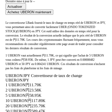
Dernière mise à jour le --
Actualiser
Achetez UBERON maintenant
Le convertisseur LBank fournit le taux de change en temps réel de UBERON et JPY,
vous permettant ainsi de convertir facilement UBER (ONDO TOKENIZED
STOCK)(UBERON) en JPY. Cet outil utilise des données en temps réel pour la
conversion. Le résultat de la conversion actuelle indique que le prix réel de UBERON
est de 円11.79K. Les cours des cryptomonnaies fluctuant fréquemment, nous vous
recommandons de consulter régulièrement cette page avant de trader pour consulter
les derniers résultats de conversion.
1 UBERON vaut actuellement 円11.79K, ce qui signifie que l'achat de 5 UBERON
vous coûtera 円58.95K. De même, 1 JPY peut être converti en 0.00008482
UBERON et 50 JPY en 0.004241 UBERON. Ces résultats de conversion n'incluent
pas les frais de plateforme ni les frais de minage.
UBERON/JPY Convertisseur de taux de change
UBERON
JPY
1 UBERON
円11.79K
2 UBERON
円23.58K
5 UBERON
円58.95K
10 UBERON
円117.89K
20 UBERON
円235.79K
50 UBERON
円589.47K