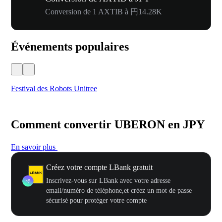
Conversion de 1 AXTIB à 円14.28K
Événements populaires
Festival des Robots Unitree
500
Comment convertir UBERON en JPY
En savoir plus
Créez votre compte LBank gratuit
Inscrivez-vous sur LBank avec votre adresse
email/numéro de téléphone,et créez un mot de passe
sécurisé pour protéger votre compte