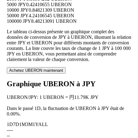
5000 JPY
0.42410655 UBERON
10000 JPY
0.84821309 UBERON
50000 JPY
4.24106545 UBERON
100000 JPY
8.48213091 UBERON
Le tableau ci-dessus présente un graphique complet des
données de conversion de JPY à UBERON, illustrant la relation
entre JPY et UBERON pour différents montants de conversion
courants. La liste couvre les taux de change de 1 JPY à 100 000
JPY en UBERON, vous permettant ainsi de comprendre
clairement la valeur de chaque conversion.
Achetez UBERON maintenant
Graphique UBERON à JPY
UBERON
/
JPY
:
1 UBERON = 円11.79K JPY
Dans le passé 1D, la fluctuation de UBERON à JPY était de
0.00%
.
1D
7D
1M
3M
1Y
ALL
--
--
--