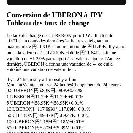
Conversion de UBERON à JPY
Tableau des taux de change
Le taux de change de 1 UBERON pour JPY a fluctué de
+0.01%
au cours des dernières 24 heures, atteignant un
maximum de 円11.91K et un minimum de 円11.49K. Il y a un
mois, la valeur de 1 UBERON était de 円11.64K, soit une
variation de
+1.27%
par rapport à sa valeur actuelle. L'année
dernière, UBERON a connu une variation de
--
, ce qui a
entraîné une variation de valeur de
--
.
il y a 24 heures
il y a 1 mois
il y a 1 an
Montant
Maintenant
il y a 24 heures
Changement de 24 heures
0.5 UBERON
円5.89K
円5.89K
+0.01%
1 UBERON
円11.79K
円11.79K
+0.01%
5 UBERON
円58.95K
円58.95K
+0.01%
10 UBERON
円117.89K
円117.89K
+0.01%
50 UBERON
円589.47K
円589.47K
+0.01%
100 UBERON
円1.18M
円1.18M
+0.01%
500 UBERON
円5.89M
円5.89M
+0.01%