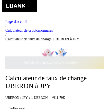
Page d'accueil
/
Calculateur de cryptomonnaies
/
Calculateur de taux de change UBERON à JPY
Au-delà de la glace, avançons ensemble ·
500 000 $
de récomp
Calculateur de taux de change
UBERON à JPY
UBERON / JPY：1 UBERON = 円11.79K
Je dépenserai