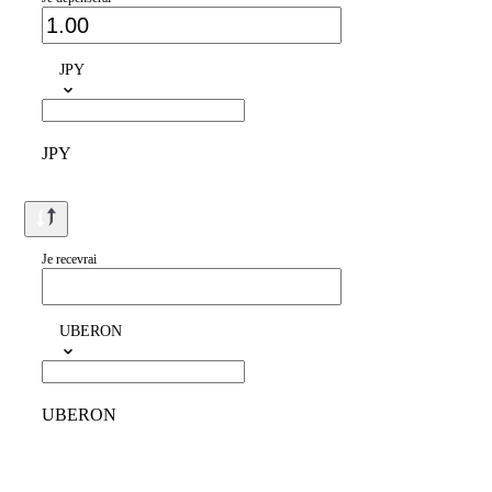
JPY
JPY
Je recevrai
UBERON
UBERON