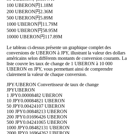
100 UBERON
円1.18M
200 UBERON
円2.36M
500 UBERON
円5.89M
1000 UBERON
円11.79M
5000 UBERON
円58.95M
10000 UBERON
円117.89M
Le tableau ci-dessus présente un graphique complet des
conversions de UBERON à JPY, illustrant la valeur des dollars
américains selon différents montants de conversion courants. La
liste couvre les taux de change de 1 UBERON à 10 000
UBERON en JPY, vous permettant ainsi de comprendre
clairement la valeur de chaque conversion.
JPY/UBERON Convertisseur de taux de change
JPY
UBERON
1 JPY
0.00008482 UBERON
10 JPY
0.00084821 UBERON
50 JPY
0.00424107 UBERON
100 JPY
0.00848213 UBERON
200 JPY
0.01696426 UBERON
500 JPY
0.04241065 UBERON
1000 JPY
0.08482131 UBERON
2000 JPY
0.16964262 UBERON