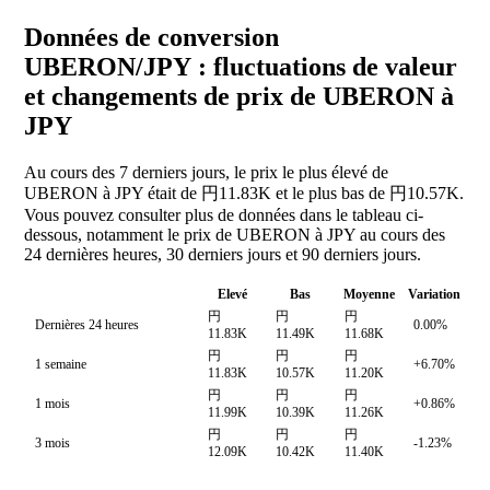
Données de conversion
UBERON/JPY : fluctuations de valeur
et changements de prix de UBERON à
JPY
Au cours des 7 derniers jours, le prix le plus élevé de
UBERON à JPY était de 円11.83K et le plus bas de 円10.57K.
Vous pouvez consulter plus de données dans le tableau ci-
dessous, notamment le prix de UBERON à JPY au cours des
24 dernières heures, 30 derniers jours et 90 derniers jours.
Elevé
Bas
Moyenne
Variation
円
円
円
Dernières 24 heures
0.00%
11.83K
11.49K
11.68K
円
円
円
1 semaine
+6.70%
11.83K
10.57K
11.20K
円
円
円
1 mois
+0.86%
11.99K
10.39K
11.26K
円
円
円
3 mois
-1.23%
12.09K
10.42K
11.40K