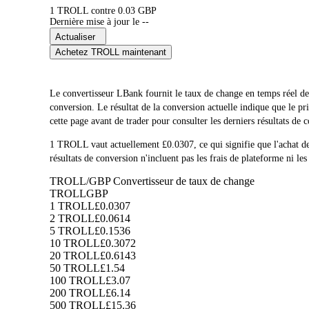
1 TROLL contre 0.03 GBP
Dernière mise à jour le --
Actualiser
Achetez TROLL maintenant
Le convertisseur LBank fournit le taux de change en temps réel 
conversion. Le résultat de la conversion actuelle indique que le
cette page avant de trader pour consulter les derniers résultats de 
1 TROLL vaut actuellement £0.0307, ce qui signifie que l'ach
résultats de conversion n'incluent pas les frais de plateforme ni les
TROLL/GBP Convertisseur de taux de change
TROLL
GBP
1 TROLL
£0.0307
2 TROLL
£0.0614
5 TROLL
£0.1536
10 TROLL
£0.3072
20 TROLL
£0.6143
50 TROLL
£1.54
100 TROLL
£3.07
200 TROLL
£6.14
500 TROLL
£15.36