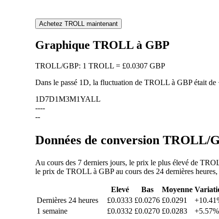
Achetez TROLL maintenant
Graphique TROLL à GBP
TROLL
/
GBP
:
1 TROLL = £0.0307 GBP
Dans le passé 1D, la fluctuation de TROLL à GBP était de
1D
7D
1M
3M
1Y
ALL
--
--
--
Données de conversion TROLL/GB
Au cours des 7 derniers jours, le prix le plus élevé de TR
le prix de TROLL à GBP au cours des 24 dernières heures, 30
Elevé
Bas
Moyenne
Variati
Dernières 24 heures
£0.0333
£0.0276
£0.0291
+10.41
1 semaine
£0.0332
£0.0270
£0.0283
+5.57%