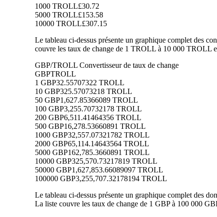
1000 TROLL
£30.72
5000 TROLL
£153.58
10000 TROLL
£307.15
Le tableau ci-dessus présente un graphique complet des conv
couvre les taux de change de 1 TROLL à 10 000 TROLL en 
GBP/TROLL Convertisseur de taux de change
GBP
TROLL
1 GBP
32.55707322 TROLL
10 GBP
325.57073218 TROLL
50 GBP
1,627.85366089 TROLL
100 GBP
3,255.70732178 TROLL
200 GBP
6,511.41464356 TROLL
500 GBP
16,278.53660891 TROLL
1000 GBP
32,557.07321782 TROLL
2000 GBP
65,114.14643564 TROLL
5000 GBP
162,785.3660891 TROLL
10000 GBP
325,570.73217819 TROLL
50000 GBP
1,627,853.66089097 TROLL
100000 GBP
3,255,707.32178194 TROLL
Le tableau ci-dessus présente un graphique complet des do
La liste couvre les taux de change de 1 GBP à 100 000 GB