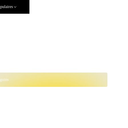
pulaires
guins