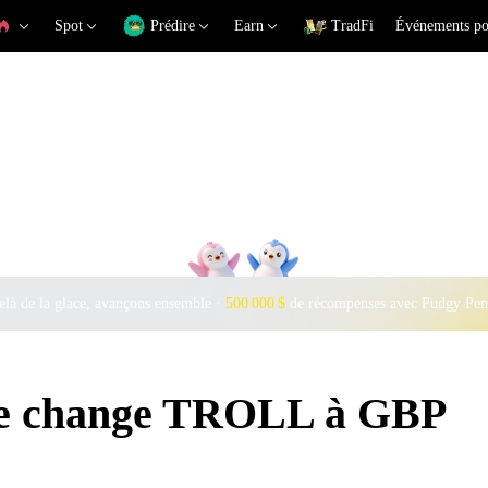
Spot
Prédire
Earn
TradFi
Événements po
là de la glace, avançons ensemble ·
500 000 $
de récompenses avec Pudgy Pen
 de change TROLL à GBP