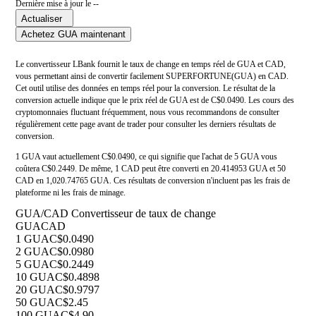
Dernière mise à jour le --
Actualiser
Achetez GUA maintenant
Le convertisseur LBank fournit le taux de change en temps réel de GUA et CAD,
vous permettant ainsi de convertir facilement SUPERFORTUNE(GUA) en CAD.
Cet outil utilise des données en temps réel pour la conversion. Le résultat de la
conversion actuelle indique que le prix réel de GUA est de C$0.0490. Les cours des
cryptomonnaies fluctuant fréquemment, nous vous recommandons de consulter
régulièrement cette page avant de trader pour consulter les derniers résultats de
conversion.
1 GUA vaut actuellement C$0.0490, ce qui signifie que l'achat de 5 GUA vous
coûtera C$0.2449. De même, 1 CAD peut être converti en 20.414953 GUA et 50
CAD en 1,020.74765 GUA. Ces résultats de conversion n'incluent pas les frais de
plateforme ni les frais de minage.
GUA/CAD Convertisseur de taux de change
GUA
CAD
1 GUA
C$0.0490
2 GUA
C$0.0980
5 GUA
C$0.2449
10 GUA
C$0.4898
20 GUA
C$0.9797
50 GUA
C$2.45
100 GUA
C$4.90