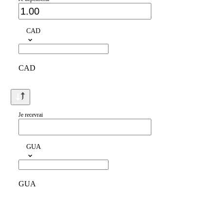
CAD
CAD
Je recevrai
GUA
GUA