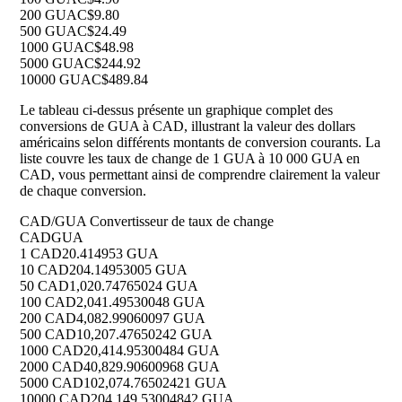
200 GUA
C$9.80
500 GUA
C$24.49
1000 GUA
C$48.98
5000 GUA
C$244.92
10000 GUA
C$489.84
Le tableau ci-dessus présente un graphique complet des
conversions de GUA à CAD, illustrant la valeur des dollars
américains selon différents montants de conversion courants. La
liste couvre les taux de change de 1 GUA à 10 000 GUA en
CAD, vous permettant ainsi de comprendre clairement la valeur
de chaque conversion.
CAD/GUA Convertisseur de taux de change
CAD
GUA
1 CAD
20.414953 GUA
10 CAD
204.14953005 GUA
50 CAD
1,020.74765024 GUA
100 CAD
2,041.49530048 GUA
200 CAD
4,082.99060097 GUA
500 CAD
10,207.47650242 GUA
1000 CAD
20,414.95300484 GUA
2000 CAD
40,829.90600968 GUA
5000 CAD
102,074.76502421 GUA
10000 CAD
204,149.53004842 GUA