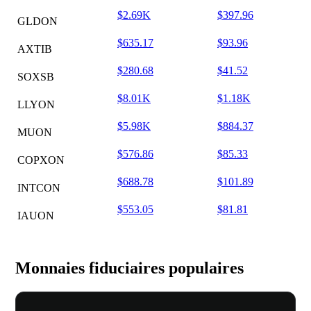
$2.69K
$397.96
GLDON
$635.17
$93.96
AXTIB
$280.68
$41.52
SOXSB
$8.01K
$1.18K
LLYON
$5.98K
$884.37
MUON
$576.86
$85.33
COPXON
$688.78
$101.89
INTCON
$553.05
$81.81
IAUON
Monnaies fiduciaires populaires