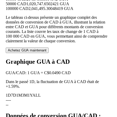
50000 CAD
1,020,747.6502421 GUA
100000 CAD
2,041,495.30048419 GUA
Le tableau ci-dessus présente un graphique complet des
données de conversion de CAD à GUA, illustrant la relation
entre CAD et GUA pour différents montants de conversion
courants. La liste couvre les taux de change de 1 CAD à
100 000 CAD en GUA, vous permettant ainsi de comprendre
clairement la valeur de chaque conversion.
Achetez GUA maintenant
Graphique GUA à CAD
GUA
/
CAD
:
1 GUA = C$0.0490 CAD
Dans le passé 1D, la fluctuation de GUA à CAD était de
+1.59%
.
1D
7D
1M
3M
1Y
ALL
--
--
--
Données de conversion GUA/CAD :