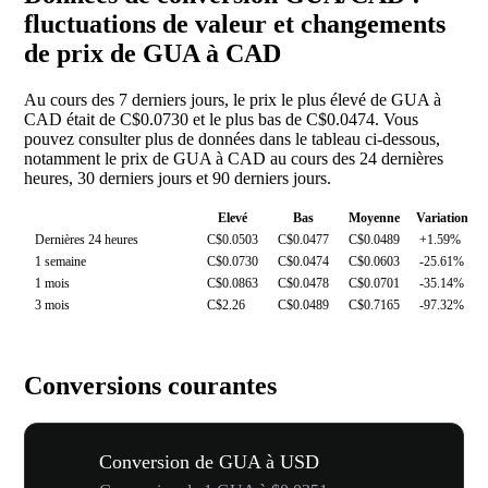
fluctuations de valeur et changements
de prix de GUA à CAD
Au cours des 7 derniers jours, le prix le plus élevé de GUA à
CAD était de C$0.0730 et le plus bas de C$0.0474. Vous
pouvez consulter plus de données dans le tableau ci-dessous,
notamment le prix de GUA à CAD au cours des 24 dernières
heures, 30 derniers jours et 90 derniers jours.
Elevé
Bas
Moyenne
Variation
Dernières 24 heures
C$0.0503
C$0.0477
C$0.0489
+1.59%
1 semaine
C$0.0730
C$0.0474
C$0.0603
-25.61%
1 mois
C$0.0863
C$0.0478
C$0.0701
-35.14%
3 mois
C$2.26
C$0.0489
C$0.7165
-97.32%
Conversions courantes
Conversion de GUA à USD