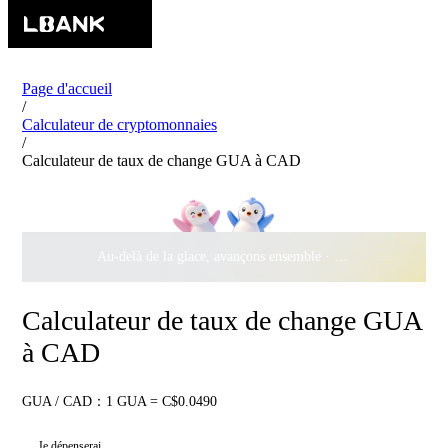
Page d'accueil
/
Calculateur de cryptomonnaies
/
Calculateur de taux de change GUA à CAD
Au-delà de la glace, avançons ensemble ·
500 000 $
de récomp
Calculateur de taux de change GUA
à CAD
GUA / CAD：1 GUA = C$0.0490
Je dépenserai