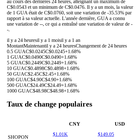
au cours des dernières 24 heures, atteignant un maximum de
C$0.0543 et un minimum de C$0.0476. Il y a un mois, la valeur
de 1 GUA était de C$0.0760, soit une variation de
-35.53%
par
rapport à sa valeur actuelle. L'année dernière, GUA a connu
une variation de
--
, ce qui a entraîné une variation de valeur de
-
-
.
il y a 24 heures
il y a 1 mois
il y a 1 an
Montant
Maintenant
il y a 24 heures
Changement de 24 heures
0.5 GUA
C$0.0245
C$0.0245
+1.68%
1 GUA
C$0.0490
C$0.0490
+1.68%
5 GUA
C$0.2449
C$0.2449
+1.68%
10 GUA
C$0.4898
C$0.4898
+1.68%
50 GUA
C$2.45
C$2.45
+1.68%
100 GUA
C$4.90
C$4.90
+1.68%
500 GUA
C$24.49
C$24.49
+1.68%
1000 GUA
C$48.98
C$48.98
+1.68%
Taux de change populaires
CNY
USD
$1.01K
$149.05
SHOPON