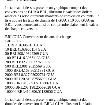
Le tableau ci-dessus présente un graphique complet des
conversions de GUA à BRL, illustrant la valeur des dollars
américains selon différents montants de conversion courants. La
liste couvre les taux de change de 1 GUA à 10 000 GUA en
BRL, vous permettant ainsi de comprendre clairement la valeur
de chaque conversion.
BRL/GUA Convertisseur de taux de change
BRL
GUA
1 BRL
4.16396511 GUA
10 BRL
41.63965114 GUA
50 BRL
208.19825569 GUA
100 BRL
416.39651138 GUA
200 BRL
832.79302276 GUA
500 BRL
2,081.9825569 GUA
1000 BRL
4,163.96511381 GUA
2000 BRL
8,327.93022761 GUA
5000 BRL
20,819.82556903 GUA
10000 BRL
41,639.65113806 GUA
50000 BRL
208,198.25569028 GUA
100000 BRL
416,396.51138056 GUA
Le tableau ci-dessus présente un graphique complet des
données de conversion de BRL à GUA, illustrant la relation