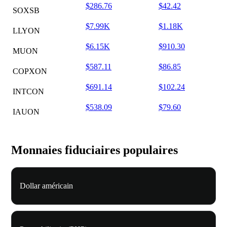
$286.76
$42.42
SOXSB
$7.99K
$1.18K
LLYON
$6.15K
$910.30
MUON
$587.11
$86.85
COPXON
$691.14
$102.24
INTCON
$538.09
$79.60
IAUON
Monnaies fiduciaires populaires
Dollar américain