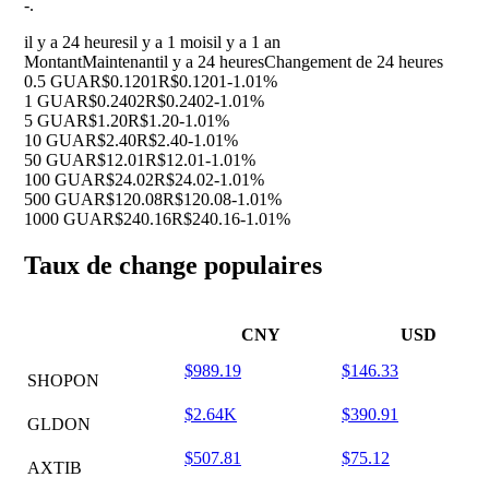
-
.
il y a 24 heures
il y a 1 mois
il y a 1 an
Montant
Maintenant
il y a 24 heures
Changement de 24 heures
0.5 GUA
R$0.1201
R$0.1201
-1.01%
1 GUA
R$0.2402
R$0.2402
-1.01%
5 GUA
R$1.20
R$1.20
-1.01%
10 GUA
R$2.40
R$2.40
-1.01%
50 GUA
R$12.01
R$12.01
-1.01%
100 GUA
R$24.02
R$24.02
-1.01%
500 GUA
R$120.08
R$120.08
-1.01%
1000 GUA
R$240.16
R$240.16
-1.01%
Taux de change populaires
CNY
USD
$989.19
$146.33
SHOPON
$2.64K
$390.91
GLDON
$507.81
$75.12
AXTIB