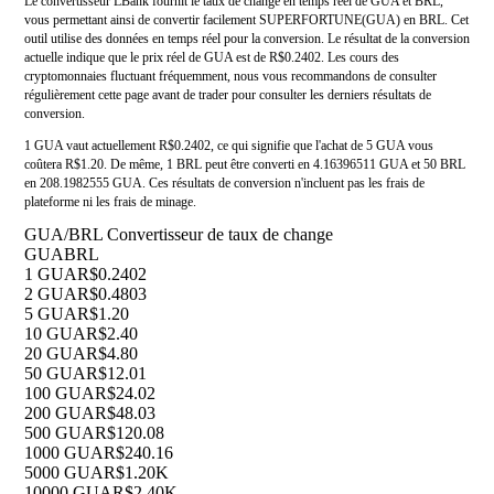
Le convertisseur LBank fournit le taux de change en temps réel de GUA et BRL,
vous permettant ainsi de convertir facilement SUPERFORTUNE(GUA) en BRL. Cet
outil utilise des données en temps réel pour la conversion. Le résultat de la conversion
actuelle indique que le prix réel de GUA est de R$0.2402. Les cours des
cryptomonnaies fluctuant fréquemment, nous vous recommandons de consulter
régulièrement cette page avant de trader pour consulter les derniers résultats de
conversion.
1 GUA vaut actuellement R$0.2402, ce qui signifie que l'achat de 5 GUA vous
coûtera R$1.20. De même, 1 BRL peut être converti en 4.16396511 GUA et 50 BRL
en 208.1982555 GUA. Ces résultats de conversion n'incluent pas les frais de
plateforme ni les frais de minage.
GUA/BRL Convertisseur de taux de change
GUA
BRL
1 GUA
R$0.2402
2 GUA
R$0.4803
5 GUA
R$1.20
10 GUA
R$2.40
20 GUA
R$4.80
50 GUA
R$12.01
100 GUA
R$24.02
200 GUA
R$48.03
500 GUA
R$120.08
1000 GUA
R$240.16
5000 GUA
R$1.20K
10000 GUA
R$2.40K