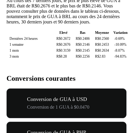
Au cours des 7 derniers jours, le prix le plus élevé de GUA à
BRL était de R$0.2676 et le plus bas de R$0.2146. Vous
pouvez consulter plus de données dans le tableau ci-dessous,
notamment le prix de GUA à BRL au cours des 24 dernières
heures, 30 derniers jours et 90 derniers jours.
Elevé
Bas
Moyenne
Variation
Dernières 24 heures
R$0.2672
R$0.2406
R$0.2560
-0.69%
1 semaine
R$0.2676
R$0.2146
R$0.2453
-10.09%
1 mois
R$0.3159
R$0.2145
R$0.2634
-8.07%
3 mois
R$8.28
R$0.2256
R$2.83
-94.83%
Conversions courantes
Conversion de GUA à USD
Conversion de 1 GUA à $0.0470
Conversion de GUA à PHP