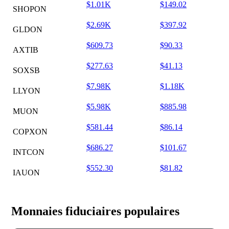
$1.01K
$149.02
SHOPON
$2.69K
$397.92
GLDON
$609.73
$90.33
AXTIB
$277.63
$41.13
SOXSB
$7.98K
$1.18K
LLYON
$5.98K
$885.98
MUON
$581.44
$86.14
COPXON
$686.27
$101.67
INTCON
$552.30
$81.82
IAUON
Monnaies fiduciaires populaires