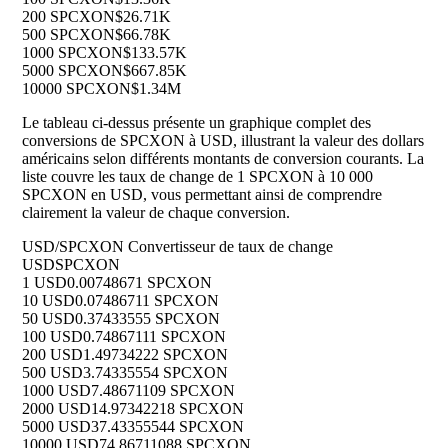
200 SPCXON
$26.71K
500 SPCXON
$66.78K
1000 SPCXON
$133.57K
5000 SPCXON
$667.85K
10000 SPCXON
$1.34M
Le tableau ci-dessus présente un graphique complet des
conversions de SPCXON à USD, illustrant la valeur des dollars
américains selon différents montants de conversion courants. La
liste couvre les taux de change de 1 SPCXON à 10 000
SPCXON en USD, vous permettant ainsi de comprendre
clairement la valeur de chaque conversion.
USD/SPCXON Convertisseur de taux de change
USD
SPCXON
1 USD
0.00748671 SPCXON
10 USD
0.07486711 SPCXON
50 USD
0.37433555 SPCXON
100 USD
0.74867111 SPCXON
200 USD
1.49734222 SPCXON
500 USD
3.74335554 SPCXON
1000 USD
7.48671109 SPCXON
2000 USD
14.97342218 SPCXON
5000 USD
37.43355544 SPCXON
10000 USD
74.86711088 SPCXON