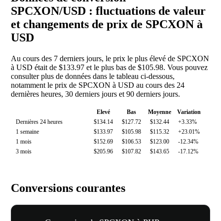
SPCXON/USD : fluctuations de valeur
et changements de prix de SPCXON à
USD
Au cours des 7 derniers jours, le prix le plus élevé de SPCXON
à USD était de $133.97 et le plus bas de $105.98. Vous pouvez
consulter plus de données dans le tableau ci-dessous,
notamment le prix de SPCXON à USD au cours des 24
dernières heures, 30 derniers jours et 90 derniers jours.
Elevé
Bas
Moyenne
Variation
Dernières 24 heures
$134.14
$127.72
$132.44
+3.33%
1 semaine
$133.97
$105.98
$115.32
+23.01%
1 mois
$152.69
$106.53
$123.00
-12.34%
3 mois
$205.96
$107.82
$143.65
-17.12%
Conversions courantes