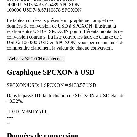
50000 USD
374.33555439 SPCXON
100000 USD
748.67110878 SPCXON
Le tableau ci-dessus présente un graphique complet des
données de conversion de USD à SPCXON, illustrant la
relation entre USD et SPCXON pour différents montants de
conversion courants. La liste couvre les taux de change de 1
USD à 100 000 USD en SPCXON, vous permettant ainsi de
comprendre clairement la valeur de chaque conversion.
Achetez SPCXON maintenant
Graphique SPCXON à USD
SPCXON
/
USD
:
1 SPCXON = $133.57 USD
Dans le passé 1D, la fluctuation de SPCXON à USD était de
+3.32%
.
1D
7D
1M
3M
1Y
ALL
--
--
--
Données de conversion