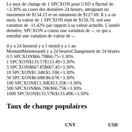
Le taux de change de 1 SPCXON pour USD a fluctué de
+3.30%
au cours des dernières 24 heures, atteignant un
maximum de $134.23 et un minimum de $127.69. Il y a un
mois, la valeur de 1 SPCXON était de $150.70, soit une
variation de
-11.42%
par rapport à sa valeur actuelle. L'année
dernière, SPCXON a connu une variation de
--
, ce qui a
entraîné une variation de valeur de
--
.
il y a 24 heures
il y a 1 mois
il y a 1 an
Montant
Maintenant
il y a 24 heures
Changement de 24 heures
0.5 SPCXON
$66.79
$66.75
+3.30%
1 SPCXON
$133.57
$133.49
+3.30%
5 SPCXON
$667.85
$667.45
+3.30%
10 SPCXON
$1.34K
$1.33K
+3.30%
50 SPCXON
$6.68K
$6.67K
+3.30%
100 SPCXON
$13.36K
$13.35K
+3.30%
500 SPCXON
$66.78K
$66.75K
+3.30%
1000 SPCXON
$133.57K
$133.49K
+3.30%
Taux de change populaires
CNY
USD