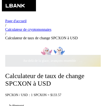
Page d'accueil
/
Calculateur de cryptomonnaies
/
Calculateur de taux de change SPCXON à USD
Au-delà de la glace, avançons ensemble ·
500 000 $
de récomp
Calculateur de taux de change
SPCXON à USD
SPCXON / USD：1 SPCXON = $133.57
Je dépenserai