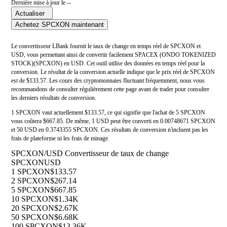
Dernière mise à jour le --
Actualiser
Achetez SPCXON maintenant
Le convertisseur LBank fournit le taux de change en temps réel de SPCXON et
USD, vous permettant ainsi de convertir facilement SPACEX (ONDO TOKENIZED
STOCK)(SPCXON) en USD. Cet outil utilise des données en temps réel pour la
conversion. Le résultat de la conversion actuelle indique que le prix réel de SPCXON
est de $133.57. Les cours des cryptomonnaies fluctuant fréquemment, nous vous
recommandons de consulter régulièrement cette page avant de trader pour consulter
les derniers résultats de conversion.
1 SPCXON vaut actuellement $133.57, ce qui signifie que l'achat de 5 SPCXON
vous coûtera $667.85. De même, 1 USD peut être converti en 0.00748671 SPCXON
et 50 USD en 0.3743355 SPCXON. Ces résultats de conversion n'incluent pas les
frais de plateforme ni les frais de minage.
SPCXON/USD Convertisseur de taux de change
SPCXON
USD
1 SPCXON
$133.57
2 SPCXON
$267.14
5 SPCXON
$667.85
10 SPCXON
$1.34K
20 SPCXON
$2.67K
50 SPCXON
$6.68K
100 SPCXON
$13.36K