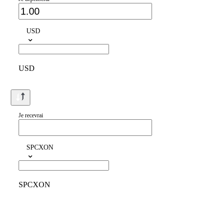
USD
USD
Je recevrai
SPCXON
SPCXON