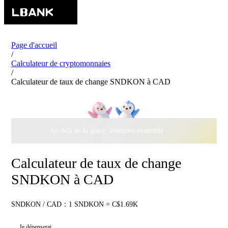
Page d'accueil
/
Calculateur de cryptomonnaies
/
Calculateur de taux de change SNDKON à CAD
Au-delà de la glace, avançons ensemble ·
500 000 $
de récomp
Calculateur de taux de change
SNDKON à CAD
SNDKON / CAD：1 SNDKON = C$1.69K
Je dépenserai