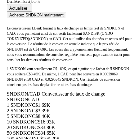
Dernière mise à jour le --
Actualiser
Achetez SNDKON maintenant
Le convertisseur LBank fournit le taux de change en temps réel de SNDKON et
CAD, vous permettant ainsi de convertir facilement SANDISK (ONDO
TOKENIZED)(SNDKON) en CAD. Cet outil utilise des données en temps réel pour
la conversion. Le résultat de la conversion actuelle indique que le prix réel de
SNDKON est de C$1.69K. Les cours des cryptomonnaies fluctuant fréquemment,
nous vous recommandons de consulter régulièrement cette page avant de trader pour
consulter les derniers résultats de conversion.
1 SNDKON vaut actuellement C$1.69K, ce qui signifie que l'achat de 5 SNDKON
vous coûtera C$8.46K. De même, 1 CAD peut être converti en 0.00059069
SNDKON et 50 CAD en 0.0295345 SNDKON. Ces résultats de conversion
n'incluent pas les frais de plateforme ni les frais de minage.
SNDKON/CAD Convertisseur de taux de change
SNDKON
CAD
1 SNDKON
C$1.69K
2 SNDKON
C$3.39K
5 SNDKON
C$8.46K
10 SNDKON
C$16.93K
20 SNDKON
C$33.86K
50 SNDKON
C$84.65K
100 SNDKON
C$169.29K