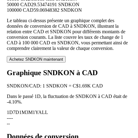
50000 CAD
29.53474191 SNDKON
100000 CAD
59.06948382 SNDKON
Le tableau ci-dessus présente un graphique complet des
données de conversion de CAD à SNDKON, illustrant la
relation entre CAD et SNDKON pour différents montants de
conversion courants. La liste couvre les taux de change de 1
CAD à 100 000 CAD en SNDKON, vous permettant ainsi de
comprendre clairement la valeur de chaque conversion.
Achetez SNDKON maintenant
Graphique SNDKON à CAD
SNDKON
/
CAD
:
1 SNDKON = C$1.69K CAD
Dans le passé 1D, la fluctuation de SNDKON à CAD était de
-4.10%
.
1D
7D
1M
3M
1Y
ALL
--
--
--
Données de conversion