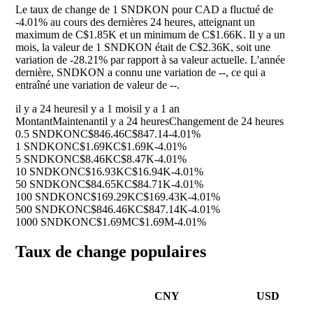
Le taux de change de 1 SNDKON pour CAD a fluctué de
-4.01%
au cours des dernières 24 heures, atteignant un
maximum de C$1.85K et un minimum de C$1.66K. Il y a un
mois, la valeur de 1 SNDKON était de C$2.36K, soit une
variation de
-28.21%
par rapport à sa valeur actuelle. L'année
dernière, SNDKON a connu une variation de
--
, ce qui a
entraîné une variation de valeur de
--
.
il y a 24 heures
il y a 1 mois
il y a 1 an
Montant
Maintenant
il y a 24 heures
Changement de 24 heures
0.5 SNDKON
C$846.46
C$847.14
-4.01%
1 SNDKON
C$1.69K
C$1.69K
-4.01%
5 SNDKON
C$8.46K
C$8.47K
-4.01%
10 SNDKON
C$16.93K
C$16.94K
-4.01%
50 SNDKON
C$84.65K
C$84.71K
-4.01%
100 SNDKON
C$169.29K
C$169.43K
-4.01%
500 SNDKON
C$846.46K
C$847.14K
-4.01%
1000 SNDKON
C$1.69M
C$1.69M
-4.01%
Taux de change populaires
CNY
USD