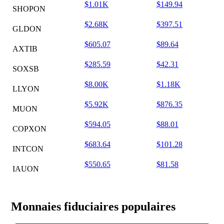
$1.01K
$149.94
SHOPON
$2.68K
$397.51
GLDON
$605.07
$89.64
AXTIB
$285.59
$42.31
SOXSB
$8.00K
$1.18K
LLYON
$5.92K
$876.35
MUON
$594.05
$88.01
COPXON
$683.64
$101.28
INTCON
$550.65
$81.58
IAUON
Monnaies fiduciaires populaires