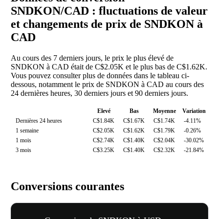
SNDKON/CAD : fluctuations de valeur
et changements de prix de SNDKON à
CAD
Au cours des 7 derniers jours, le prix le plus élevé de
SNDKON à CAD était de C$2.05K et le plus bas de C$1.62K.
Vous pouvez consulter plus de données dans le tableau ci-
dessous, notamment le prix de SNDKON à CAD au cours des
24 dernières heures, 30 derniers jours et 90 derniers jours.
Elevé
Bas
Moyenne
Variation
Dernières 24 heures
C$1.84K
C$1.67K
C$1.74K
-4.11%
1 semaine
C$2.05K
C$1.62K
C$1.79K
-0.26%
1 mois
C$2.74K
C$1.40K
C$2.04K
-30.02%
3 mois
C$3.25K
C$1.40K
C$2.32K
-21.84%
Conversions courantes