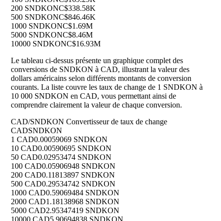
200 SNDKON
C$338.58K
500 SNDKON
C$846.46K
1000 SNDKON
C$1.69M
5000 SNDKON
C$8.46M
10000 SNDKON
C$16.93M
Le tableau ci-dessus présente un graphique complet des
conversions de SNDKON à CAD, illustrant la valeur des
dollars américains selon différents montants de conversion
courants. La liste couvre les taux de change de 1 SNDKON à
10 000 SNDKON en CAD, vous permettant ainsi de
comprendre clairement la valeur de chaque conversion.
CAD/SNDKON Convertisseur de taux de change
CAD
SNDKON
1 CAD
0.00059069 SNDKON
10 CAD
0.00590695 SNDKON
50 CAD
0.02953474 SNDKON
100 CAD
0.05906948 SNDKON
200 CAD
0.11813897 SNDKON
500 CAD
0.29534742 SNDKON
1000 CAD
0.59069484 SNDKON
2000 CAD
1.18138968 SNDKON
5000 CAD
2.95347419 SNDKON
10000 CAD
5.90694838 SNDKON