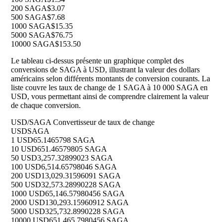
200 SAGA
$3.07
500 SAGA
$7.68
1000 SAGA
$15.35
5000 SAGA
$76.75
10000 SAGA
$153.50
Le tableau ci-dessus présente un graphique complet des
conversions de SAGA à USD, illustrant la valeur des dollars
américains selon différents montants de conversion courants. La
liste couvre les taux de change de 1 SAGA à 10 000 SAGA en
USD, vous permettant ainsi de comprendre clairement la valeur
de chaque conversion.
USD/SAGA Convertisseur de taux de change
USD
SAGA
1 USD
65.1465798 SAGA
10 USD
651.46579805 SAGA
50 USD
3,257.32899023 SAGA
100 USD
6,514.65798046 SAGA
200 USD
13,029.31596091 SAGA
500 USD
32,573.28990228 SAGA
1000 USD
65,146.57980456 SAGA
2000 USD
130,293.15960912 SAGA
5000 USD
325,732.8990228 SAGA
10000 USD
651,465.7980456 SAGA