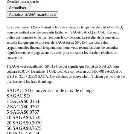
Dernière mise à jour le --
Actualiser
Achetez SAGA maintenant
Le convertisseur LBank fournit le taux de change en temps réel de SAGA et USD,
vous permettant ainsi de convertir facilement SAGA(SAGA) en USD. Cet outil
utilise des données en temps réel pour la conversion. Le résultat de la conversion
actuelle indique que le prix réel de SAGA est de $0.0154. Les cours des
cryptomonnaies fluctuant fréquemment, nous vous recommandons de consulter
régulièrement cette page avant de trader pour consulter les derniers résultats de
conversion.
1 SAGA vaut actuellement $0.0154, ce qui signifie que l'achat de 5 SAGA vous
coûtera $0.0767. De même, 1 USD peut être converti en 65.1465798 SAGA et 50
USD en 3,257.32899 SAGA. Ces résultats de conversion n'incluent pas les frais de
plateforme ni les frais de minage.
SAGA/USD Convertisseur de taux de change
SAGA
USD
1 SAGA
$0.0154
2 SAGA
$0.0307
5 SAGA
$0.0767
10 SAGA
$0.1535
20 SAGA
$0.3070
50 SAGA
$0.7675
100 SAGA
$1.54