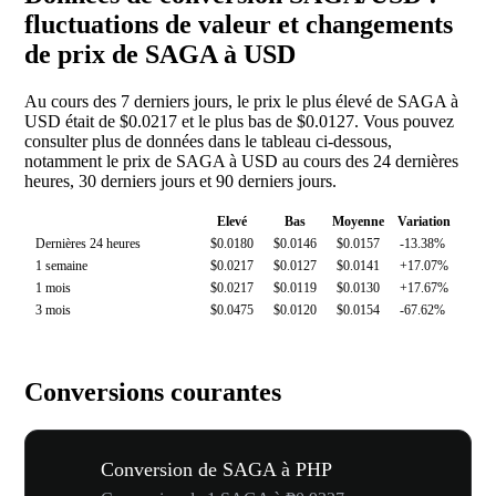
fluctuations de valeur et changements
de prix de SAGA à USD
Au cours des 7 derniers jours, le prix le plus élevé de SAGA à
USD était de $0.0217 et le plus bas de $0.0127. Vous pouvez
consulter plus de données dans le tableau ci-dessous,
notamment le prix de SAGA à USD au cours des 24 dernières
heures, 30 derniers jours et 90 derniers jours.
Elevé
Bas
Moyenne
Variation
Dernières 24 heures
$0.0180
$0.0146
$0.0157
-13.38%
1 semaine
$0.0217
$0.0127
$0.0141
+17.07%
1 mois
$0.0217
$0.0119
$0.0130
+17.67%
3 mois
$0.0475
$0.0120
$0.0154
-67.62%
Conversions courantes
Conversion de SAGA à PHP