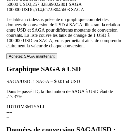
50000 USD
3,257,328.99022801 SAGA
100000 USD
6,514,657.98045603 SAGA
Le tableau ci-dessus présente un graphique complet des
données de conversion de USD à SAGA, illustrant la relation
entre USD et SAGA pour différents montants de conversion
courants. La liste couvre les taux de change de 1 USD à
100 000 USD en SAGA, vous permettant ainsi de comprendre
clairement la valeur de chaque conversion.
Achetez SAGA maintenant
Graphique SAGA à USD
SAGA
/
USD
:
1 SAGA = $0.0154 USD
Dans le passé 1D, la fluctuation de SAGA à USD était de
-13.37%
.
1D
7D
1M
3M
1Y
ALL
--
--
--
Données de conversion SAGA/USD :