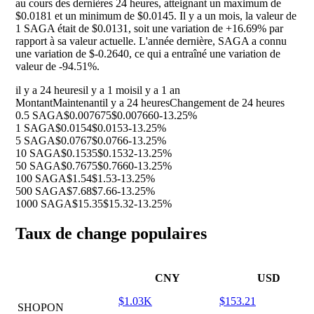
au cours des dernières 24 heures, atteignant un maximum de
$0.0181 et un minimum de $0.0145. Il y a un mois, la valeur de
1 SAGA était de $0.0131, soit une variation de
+16.69%
par
rapport à sa valeur actuelle. L'année dernière, SAGA a connu
une variation de $-0.2640, ce qui a entraîné une variation de
valeur de
-94.51%
.
il y a 24 heures
il y a 1 mois
il y a 1 an
Montant
Maintenant
il y a 24 heures
Changement de 24 heures
0.5 SAGA
$0.007675
$0.007660
-13.25%
1 SAGA
$0.0154
$0.0153
-13.25%
5 SAGA
$0.0767
$0.0766
-13.25%
10 SAGA
$0.1535
$0.1532
-13.25%
50 SAGA
$0.7675
$0.7660
-13.25%
100 SAGA
$1.54
$1.53
-13.25%
500 SAGA
$7.68
$7.66
-13.25%
1000 SAGA
$15.35
$15.32
-13.25%
Taux de change populaires
CNY
USD
$1.03K
$153.21
SHOPON