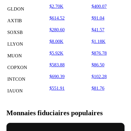
$2.70K
$400.07
GLDON
$614.52
$91.04
AXTIB
$280.60
$41.57
SOXSB
$8.00K
$1.18K
LLYON
$5.92K
$876.78
MUON
$583.88
$86.50
COPXON
$690.39
$102.28
INTCON
$551.91
$81.76
IAUON
Monnaies fiduciaires populaires