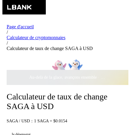
Page d'accueil
/
Calculateur de cryptomonnaies
/
Calculateur de taux de change SAGA à USD
Au-delà de la glace, avançons ensemble ·
500 000 $
de récomp
Calculateur de taux de change
SAGA à USD
SAGA / USD：1 SAGA = $0.0154
Je dépenserai