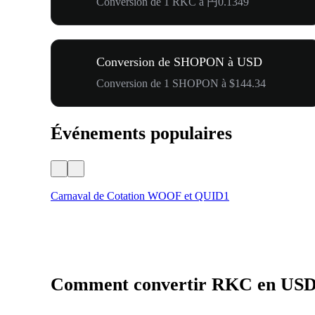
Conversion de 1 RKC à 円0.1349
Conversion de SHOPON à USD
Conversion de 1 SHOPON à $144.34
Événements populaires
Carnaval de Cotation WOOF et QUID1
Comment convertir RKC en US