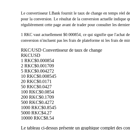
Le convertisseur LBank fournit le taux de change en temps réel
pour la conversion. Le résultat de la conversion actuelle indiqu
régulièrement cette page avant de trader pour consulter les dernier
1 RKC vaut actuellement $0.000854, ce qui signifie que l'achat
conversion n'incluent pas les frais de plateforme ni les frais de mi
RKC/USD Convertisseur de taux de change
RKC
USD
1 RKC
$0.000854
2 RKC
$0.001709
5 RKC
$0.004272
10 RKC
$0.008545
20 RKC
$0.0171
50 RKC
$0.0427
100 RKC
$0.0854
200 RKC
$0.1709
500 RKC
$0.4272
1000 RKC
$0.8545
5000 RKC
$4.27
10000 RKC
$8.54
Le tableau ci-dessus présente un graphique complet des conv