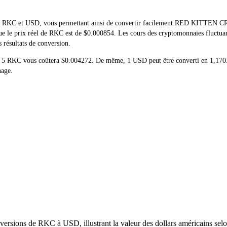
 de RKC et USD, vous permettant ainsi de convertir facilement RED KITTEN C
e que le prix réel de RKC est de $0.000854. Les cours des cryptomonnaies fluc
s résultats de conversion.
 de 5 RKC vous coûtera $0.004272. De même, 1 USD peut être converti en 1,17
nage.
ersions de RKC à USD, illustrant la valeur des dollars américains selon