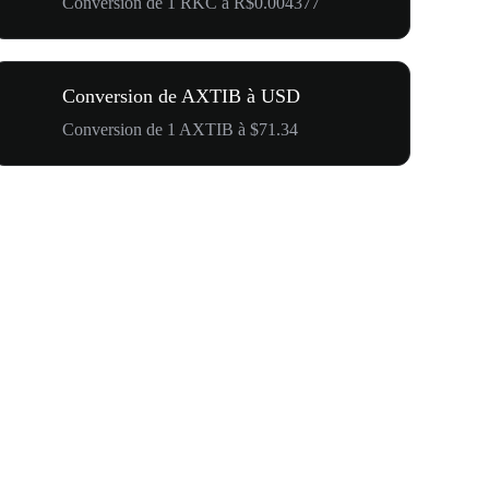
Conversion de 1 RKC à R$0.004377
Conversion de AXTIB à USD
Conversion de 1 AXTIB à $71.34
Votre premi