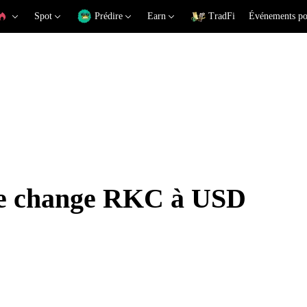
Spot
Prédire
Earn
TradFi
Événements po
 de change RKC à USD