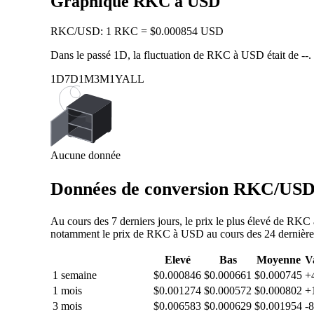
Graphique RKC à USD
RKC
/
USD
:
1 RKC = $0.000854 USD
Dans le passé 1D, la fluctuation de RKC à USD était de
--
.
1D
7D
1M
3M
1Y
ALL
Aucune donnée
Données de conversion RKC/USD :
Au cours des 7 derniers jours, le prix le plus élevé de RK
notamment le prix de RKC à USD au cours des 24 dernières h
Elevé
Bas
Moyenne
V
1 semaine
$0.000846
$0.000661
$0.000745
+
1 mois
$0.001274
$0.000572
$0.000802
+
3 mois
$0.006583
$0.000629
$0.001954
-