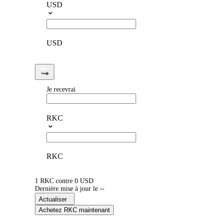
USD
USD
Je recevrai
RKC
RKC
1 RKC contre 0 USD
Dernière mise à jour le --
Actualiser
Achetez RKC maintenant