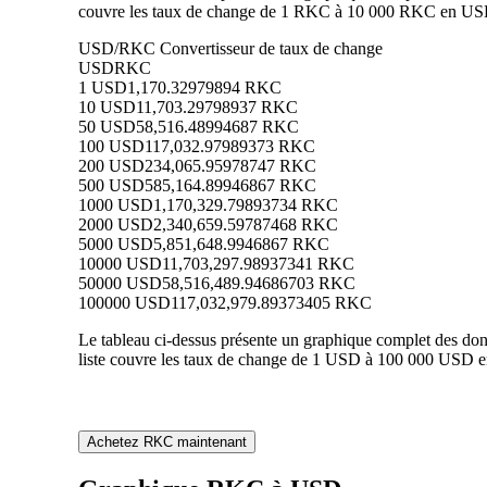
couvre les taux de change de 1 RKC à 10 000 RKC en USD, 
USD/RKC Convertisseur de taux de change
USD
RKC
1 USD
1,170.32979894 RKC
10 USD
11,703.29798937 RKC
50 USD
58,516.48994687 RKC
100 USD
117,032.97989373 RKC
200 USD
234,065.95978747 RKC
500 USD
585,164.89946867 RKC
1000 USD
1,170,329.79893734 RKC
2000 USD
2,340,659.59787468 RKC
5000 USD
5,851,648.9946867 RKC
10000 USD
11,703,297.98937341 RKC
50000 USD
58,516,489.94686703 RKC
100000 USD
117,032,979.89373405 RKC
Le tableau ci-dessus présente un graphique complet des do
liste couvre les taux de change de 1 USD à 100 000 USD e
Achetez RKC maintenant