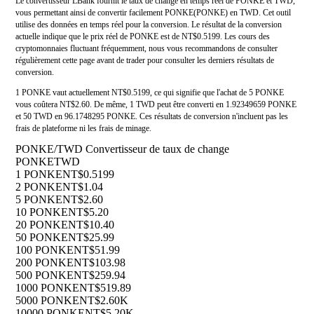
Le convertisseur LBank fournit le taux de change en temps réel de PONKE et TWD,
vous permettant ainsi de convertir facilement PONKE(PONKE) en TWD. Cet outil
utilise des données en temps réel pour la conversion. Le résultat de la conversion
actuelle indique que le prix réel de PONKE est de NT$0.5199. Les cours des
cryptomonnaies fluctuant fréquemment, nous vous recommandons de consulter
régulièrement cette page avant de trader pour consulter les derniers résultats de
conversion.
1 PONKE vaut actuellement NT$0.5199, ce qui signifie que l'achat de 5 PONKE
vous coûtera NT$2.60. De même, 1 TWD peut être converti en 1.92349659 PONKE
et 50 TWD en 96.1748295 PONKE. Ces résultats de conversion n'incluent pas les
frais de plateforme ni les frais de minage.
PONKE/TWD Convertisseur de taux de change
PONKE
TWD
1 PONKE
NT$0.5199
2 PONKE
NT$1.04
5 PONKE
NT$2.60
10 PONKE
NT$5.20
20 PONKE
NT$10.40
50 PONKE
NT$25.99
100 PONKE
NT$51.99
200 PONKE
NT$103.98
500 PONKE
NT$259.94
1000 PONKE
NT$519.89
5000 PONKE
NT$2.60K
10000 PONKE
NT$5.20K