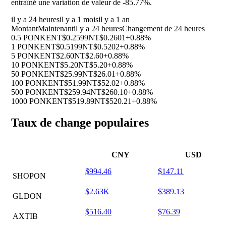
entraîné une variation de valeur de
-85.77%
.
il y a 24 heures
il y a 1 mois
il y a 1 an
Montant
Maintenant
il y a 24 heures
Changement de 24 heures
0.5 PONKE
NT$0.2599
NT$0.2601
+0.88%
1 PONKE
NT$0.5199
NT$0.5202
+0.88%
5 PONKE
NT$2.60
NT$2.60
+0.88%
10 PONKE
NT$5.20
NT$5.20
+0.88%
50 PONKE
NT$25.99
NT$26.01
+0.88%
100 PONKE
NT$51.99
NT$52.02
+0.88%
500 PONKE
NT$259.94
NT$260.10
+0.88%
1000 PONKE
NT$519.89
NT$520.21
+0.88%
Taux de change populaires
CNY
USD
$994.46
$147.11
SHOPON
$2.63K
$389.13
GLDON
$516.40
$76.39
AXTIB