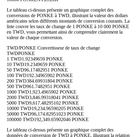
Le tableau ci-dessus présente un graphique complet des
conversions de PONKE à TWD, illustrant la valeur des dollars
américains selon différents montants de conversion courants. La
liste couvre les taux de change de 1 PONKE à 10 000 PONKE
en TWD, vous permettant ainsi de comprendre clairement la
valeur de chaque conversion.
TWD/PONKE Convertisseur de taux de change
TWD
PONKE
1 TWD
1.92349659 PONKE
10 TWD
19.2349659 PONKE
50 TWD
96.17482951 PONKE
100 TWD
192.34965902 PONKE
200 TWD
384.69931804 PONKE
500 TWD
961.7482951 PONKE
1000 TWD
1,923.4965902 PONKE
2000 TWD
3,846.99318041 PONKE
5000 TWD
9,617.48295102 PONKE
10000 TWD
19,234.96590205 PONKE
50000 TWD
96,174.82951023 PONKE
100000 TWD
192,349.65902046 PONKE
Le tableau ci-dessus présente un graphique complet des
données de conversion de TWD à PONKE, illustrant la relation