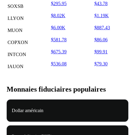
$295.95
$43.78
SOXSB
$8.02K
$1.19K
LLYON
$6.00K
$887.43
MUON
$581.78
$86.06
COPXON
$675.39
$99.91
INTCON
$536.08
$79.30
IAUON
Monnaies fiduciaires populaires
Dollar américain