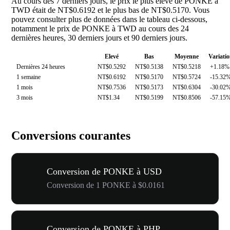
Au cours des 7 derniers jours, le prix le plus élevé de PONKE à
TWD était de NT$0.6192 et le plus bas de NT$0.5170. Vous
pouvez consulter plus de données dans le tableau ci-dessous,
notamment le prix de PONKE à TWD au cours des 24
dernières heures, 30 derniers jours et 90 derniers jours.
Elevé
Bas
Moyenne
Variati
Dernières 24 heures
NT$0.5292
NT$0.5138
NT$0.5218
+1.18%
1 semaine
NT$0.6192
NT$0.5170
NT$0.5724
-15.32
1 mois
NT$0.7536
NT$0.5173
NT$0.6304
-30.02
3 mois
NT$1.34
NT$0.5199
NT$0.8506
-57.15
Conversions courantes
Conversion de PONKE à USD
Conversion de 1 PONKE à $0.0161
Conversion de PONKE à PHP