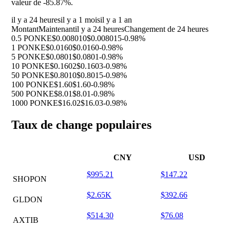
valeur de
-85.87%
.
il y a 24 heures
il y a 1 mois
il y a 1 an
Montant
Maintenant
il y a 24 heures
Changement de 24 heures
0.5 PONKE
$0.008010
$0.008015
-0.98%
1 PONKE
$0.0160
$0.0160
-0.98%
5 PONKE
$0.0801
$0.0801
-0.98%
10 PONKE
$0.1602
$0.1603
-0.98%
50 PONKE
$0.8010
$0.8015
-0.98%
100 PONKE
$1.60
$1.60
-0.98%
500 PONKE
$8.01
$8.01
-0.98%
1000 PONKE
$16.02
$16.03
-0.98%
Taux de change populaires
CNY
USD
$995.21
$147.22
SHOPON
$2.65K
$392.66
GLDON
$514.30
$76.08
AXTIB