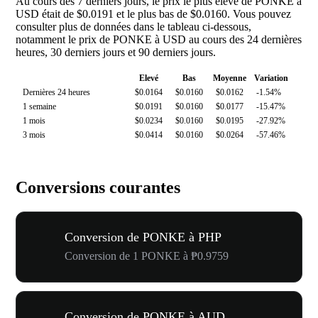
Au cours des 7 derniers jours, le prix le plus élevé de PONKE à
USD était de $0.0191 et le plus bas de $0.0160. Vous pouvez
consulter plus de données dans le tableau ci-dessous,
notamment le prix de PONKE à USD au cours des 24 dernières
heures, 30 derniers jours et 90 derniers jours.
Elevé
Bas
Moyenne
Variation
Dernières 24 heures
$0.0164
$0.0160
$0.0162
-1.54%
1 semaine
$0.0191
$0.0160
$0.0177
-15.47%
1 mois
$0.0234
$0.0160
$0.0195
-27.92%
3 mois
$0.0414
$0.0160
$0.0264
-57.46%
Conversions courantes
Conversion de PONKE à PHP
Conversion de 1 PONKE à ₱0.9759
Conversion de PONKE à AUD