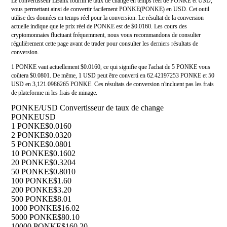
Le convertisseur LBank fournit le taux de change en temps réel de PONKE et USD,
vous permettant ainsi de convertir facilement PONKE(PONKE) en USD. Cet outil
utilise des données en temps réel pour la conversion. Le résultat de la conversion
actuelle indique que le prix réel de PONKE est de $0.0160. Les cours des
cryptomonnaies fluctuant fréquemment, nous vous recommandons de consulter
régulièrement cette page avant de trader pour consulter les derniers résultats de
conversion.
1 PONKE vaut actuellement $0.0160, ce qui signifie que l'achat de 5 PONKE vous
coûtera $0.0801. De même, 1 USD peut être converti en 62.42197253 PONKE et 50
USD en 3,121.0986265 PONKE. Ces résultats de conversion n'incluent pas les frais
de plateforme ni les frais de minage.
PONKE/USD Convertisseur de taux de change
PONKE
USD
1 PONKE
$0.0160
2 PONKE
$0.0320
5 PONKE
$0.0801
10 PONKE
$0.1602
20 PONKE
$0.3204
50 PONKE
$0.8010
100 PONKE
$1.60
200 PONKE
$3.20
500 PONKE
$8.01
1000 PONKE
$16.02
5000 PONKE
$80.10
10000 PONKE
$160.20