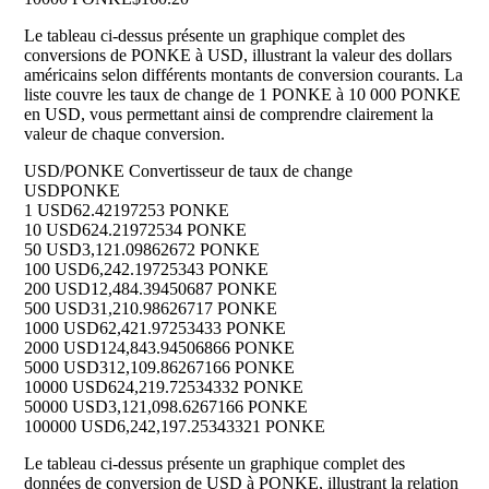
Le tableau ci-dessus présente un graphique complet des
conversions de PONKE à USD, illustrant la valeur des dollars
américains selon différents montants de conversion courants. La
liste couvre les taux de change de 1 PONKE à 10 000 PONKE
en USD, vous permettant ainsi de comprendre clairement la
valeur de chaque conversion.
USD/PONKE Convertisseur de taux de change
USD
PONKE
1 USD
62.42197253 PONKE
10 USD
624.21972534 PONKE
50 USD
3,121.09862672 PONKE
100 USD
6,242.19725343 PONKE
200 USD
12,484.39450687 PONKE
500 USD
31,210.98626717 PONKE
1000 USD
62,421.97253433 PONKE
2000 USD
124,843.94506866 PONKE
5000 USD
312,109.86267166 PONKE
10000 USD
624,219.72534332 PONKE
50000 USD
3,121,098.6267166 PONKE
100000 USD
6,242,197.25343321 PONKE
Le tableau ci-dessus présente un graphique complet des
données de conversion de USD à PONKE, illustrant la relation