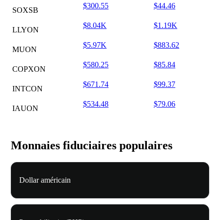
$300.55
$44.46
SOXSB
$8.04K
$1.19K
LLYON
$5.97K
$883.62
MUON
$580.25
$85.84
COPXON
$671.74
$99.37
INTCON
$534.48
$79.06
IAUON
Monnaies fiduciaires populaires
Dollar américain