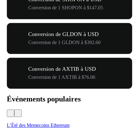
Conversion de 1 SHOPON à $147.05
Conversion de GLDON à USD
Conversion de 1 GLDON à $392.60
Conversion de AXTIB à USD
Conversion de 1 AXTIB à $76.06
Événements populaires
L’Été des Memecoins Ethereum
Ca