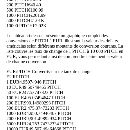
200 PITCH
€40.40
500 PITCH
€100.99
1000 PITCH
€201.99
5000 PITCH
€1.01K
10000 PITCH
€2.02K
Le tableau ci-dessus présente un graphique complet des
conversions de PITCH à EUR, illustrant la valeur des dollars
américains selon différents montants de conversion courants. La
liste couvre les taux de change de 1 PITCH à 10 000 PITCH en
EUR, vous permettant ainsi de comprendre clairement la valeur
de chaque conversion.
EUR/PITCH Convertisseur de taux de change
EUR
PITCH
1 EUR
4.95074946 PITCH
10 EUR
49.50749465 PITCH
50 EUR
247.53747323 PITCH
100 EUR
495.07494647 PITCH
200 EUR
990.14989293 PITCH
500 EUR
2,475.37473233 PITCH
1000 EUR
4,950.74946467 PITCH
2000 EUR
9,901.49892934 PITCH
5000 EUR
24,753.74732334 PITCH
10000 EUR
49,507.49464668 PITCH