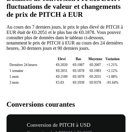
fluctuations de valeur et changements
de prix de PITCH à EUR
Au cours des 7 derniers jours, le prix le plus élevé de PITCH à
EUR était de €0.2051 et le plus bas de €0.1878. Vous pouvez
consulter plus de données dans le tableau ci-dessous,
notamment le prix de PITCH à EUR au cours des 24 dernières
heures, 30 derniers jours et 90 derniers jours.
Elevé
Bas
Moyenne
Variation
Dernières 24 heures
€0.2020
€0.1987
€0.2007
+1.21%
1 semaine
€0.2051
€0.1878
€0.1983
+2.12%
1 mois
€0.2189
€0.1878
€0.2031
+1.08%
3 mois
€5.83
€0.1939
€0.9378
-91.64%
Conversions courantes
Conversion de PITCH à USD