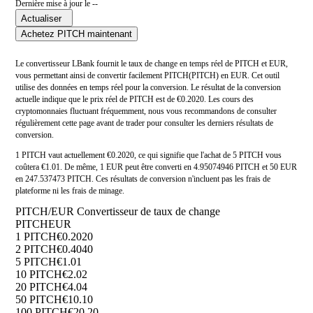
Dernière mise à jour le --
Actualiser
Achetez PITCH maintenant
Le convertisseur LBank fournit le taux de change en temps réel de PITCH et EUR,
vous permettant ainsi de convertir facilement PITCH(PITCH) en EUR. Cet outil
utilise des données en temps réel pour la conversion. Le résultat de la conversion
actuelle indique que le prix réel de PITCH est de €0.2020. Les cours des
cryptomonnaies fluctuant fréquemment, nous vous recommandons de consulter
régulièrement cette page avant de trader pour consulter les derniers résultats de
conversion.
1 PITCH vaut actuellement €0.2020, ce qui signifie que l'achat de 5 PITCH vous
coûtera €1.01. De même, 1 EUR peut être converti en 4.95074946 PITCH et 50 EUR
en 247.537473 PITCH. Ces résultats de conversion n'incluent pas les frais de
plateforme ni les frais de minage.
PITCH/EUR Convertisseur de taux de change
PITCH
EUR
1 PITCH
€0.2020
2 PITCH
€0.4040
5 PITCH
€1.01
10 PITCH
€2.02
20 PITCH
€4.04
50 PITCH
€10.10
100 PITCH
€20.20