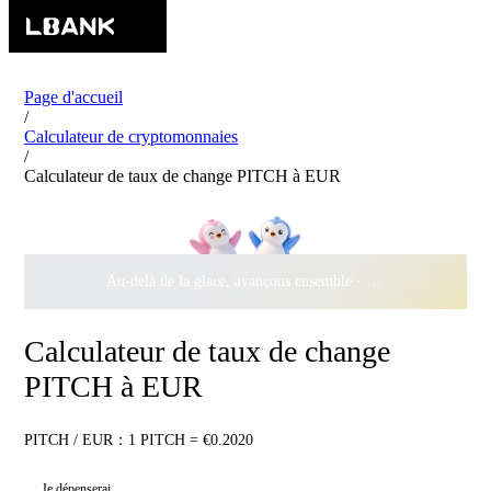
Page d'accueil
/
Calculateur de cryptomonnaies
/
Calculateur de taux de change PITCH à EUR
Au-delà de la glace, avançons ensemble ·
500 000 $
de récomp
Calculateur de taux de change
PITCH à EUR
PITCH / EUR：1 PITCH = €0.2020
Je dépenserai