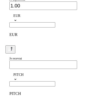
EUR
EUR
Je recevrai
PITCH
PITCH