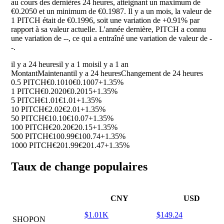
au cours des dernières 24 heures, atteignant un maximum de
€0.2050 et un minimum de €0.1987. Il y a un mois, la valeur de
1 PITCH était de €0.1996, soit une variation de
+0.91%
par
rapport à sa valeur actuelle. L'année dernière, PITCH a connu
une variation de
--
, ce qui a entraîné une variation de valeur de
-
-
.
il y a 24 heures
il y a 1 mois
il y a 1 an
Montant
Maintenant
il y a 24 heures
Changement de 24 heures
0.5 PITCH
€0.1010
€0.1007
+1.35%
1 PITCH
€0.2020
€0.2015
+1.35%
5 PITCH
€1.01
€1.01
+1.35%
10 PITCH
€2.02
€2.01
+1.35%
50 PITCH
€10.10
€10.07
+1.35%
100 PITCH
€20.20
€20.15
+1.35%
500 PITCH
€100.99
€100.74
+1.35%
1000 PITCH
€201.99
€201.47
+1.35%
Taux de change populaires
CNY
USD
$1.01K
$149.24
SHOPON