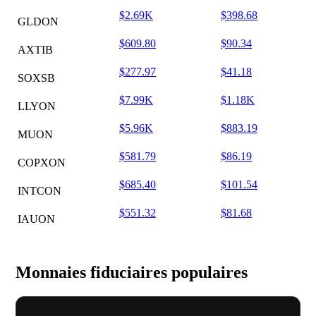
$2.69K
$398.68
GLDON
$609.80
$90.34
AXTIB
$277.97
$41.18
SOXSB
$7.99K
$1.18K
LLYON
$5.96K
$883.19
MUON
$581.79
$86.19
COPXON
$685.40
$101.54
INTCON
$551.32
$81.68
IAUON
Monnaies fiduciaires populaires