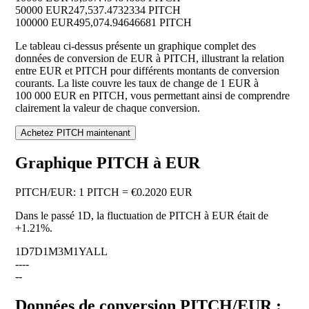
50000 EUR
247,537.4732334 PITCH
100000 EUR
495,074.94646681 PITCH
Le tableau ci-dessus présente un graphique complet des
données de conversion de EUR à PITCH, illustrant la relation
entre EUR et PITCH pour différents montants de conversion
courants. La liste couvre les taux de change de 1 EUR à
100 000 EUR en PITCH, vous permettant ainsi de comprendre
clairement la valeur de chaque conversion.
Achetez PITCH maintenant
Graphique PITCH à EUR
PITCH
/
EUR
:
1 PITCH = €0.2020 EUR
Dans le passé 1D, la fluctuation de PITCH à EUR était de
+1.21%
.
1D
7D
1M
3M
1Y
ALL
--
--
--
Données de conversion PITCH/EUR :