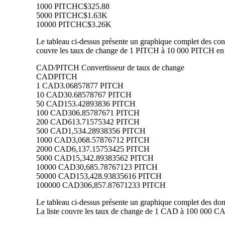
1000 PITCH
C$325.88
5000 PITCH
C$1.63K
10000 PITCH
C$3.26K
Le tableau ci-dessus présente un graphique complet des conv
couvre les taux de change de 1 PITCH à 10 000 PITCH en C
CAD/PITCH Convertisseur de taux de change
CAD
PITCH
1 CAD
3.06857877 PITCH
10 CAD
30.68578767 PITCH
50 CAD
153.42893836 PITCH
100 CAD
306.85787671 PITCH
200 CAD
613.71575342 PITCH
500 CAD
1,534.28938356 PITCH
1000 CAD
3,068.57876712 PITCH
2000 CAD
6,137.15753425 PITCH
5000 CAD
15,342.89383562 PITCH
10000 CAD
30,685.78767123 PITCH
50000 CAD
153,428.93835616 PITCH
100000 CAD
306,857.87671233 PITCH
Le tableau ci-dessus présente un graphique complet des do
La liste couvre les taux de change de 1 CAD à 100 000 CA