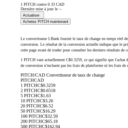
1 PITCH contre 0.33 CAD
Dernière mise à jour le --
Actualiser
Achetez PITCH maintenant
Le convertisseur LBank fournit le taux de change en temps réel 
conversion. Le résultat de la conversion actuelle indique que le
cette page avant de trader pour consulter les derniers résultats de 
1 PITCH vaut actuellement C$0.3259, ce qui signifie que l'ach
de conversion n'incluent pas les frais de plateforme ni les frais de
PITCH/CAD Convertisseur de taux de change
PITCH
CAD
1 PITCH
C$0.3259
2 PITCH
C$0.6518
5 PITCH
C$1.63
10 PITCH
C$3.26
20 PITCH
C$6.52
50 PITCH
C$16.29
100 PITCH
C$32.59
200 PITCH
C$65.18
500 PITCH
C$162.94