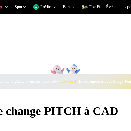
Spot
Prédire
Earn
TradFi
Événements po
là de la glace, avançons ensemble ·
500 000 $
de récompenses avec Pudgy Pen
 de change PITCH à CAD