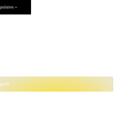
pulaires
guins