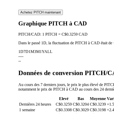
Achetez PITCH maintenant
Graphique PITCH à CAD
PITCH
/
CAD
:
1 PITCH = C$0.3259 CAD
Dans le passé 1D, la fluctuation de PITCH à CAD était de
1D
7D
1M
3M
1Y
ALL
--
--
--
Données de conversion PITCH/CA
Au cours des 7 derniers jours, le prix le plus élevé de PI
notamment le prix de PITCH à CAD au cours des 24 dernières
Elevé
Bas
Moyenne
Var
Dernières 24 heures
C$0.3259
C$0.3204
C$0.3239
+1.
1 semaine
C$0.3308
C$0.3029
C$0.3198
+2.