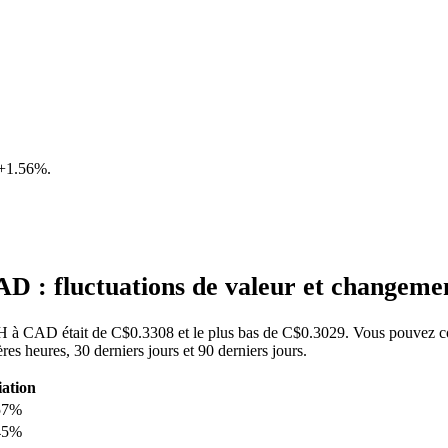
+1.56%
.
D : fluctuations de valeur et changem
TCH à CAD était de C$0.3308 et le plus bas de C$0.3029. Vous pouvez co
 heures, 30 derniers jours et 90 derniers jours.
iation
57%
45%