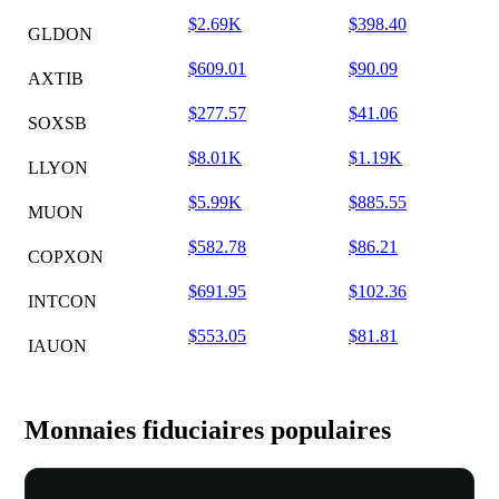
$2.69K
$398.40
GLDON
$609.01
$90.09
AXTIB
$277.57
$41.06
SOXSB
$8.01K
$1.19K
LLYON
$5.99K
$885.55
MUON
$582.78
$86.21
COPXON
$691.95
$102.36
INTCON
$553.05
$81.81
IAUON
Monnaies fiduciaires populaires