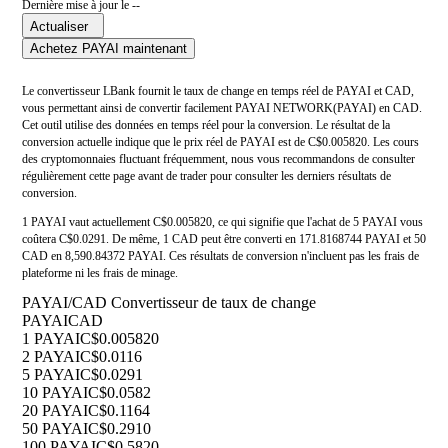
Dernière mise à jour le --
Actualiser
Achetez PAYAI maintenant
Le convertisseur LBank fournit le taux de change en temps réel de PAYAI et CAD,
vous permettant ainsi de convertir facilement PAYAI NETWORK(PAYAI) en CAD.
Cet outil utilise des données en temps réel pour la conversion. Le résultat de la
conversion actuelle indique que le prix réel de PAYAI est de C$0.005820. Les cours
des cryptomonnaies fluctuant fréquemment, nous vous recommandons de consulter
régulièrement cette page avant de trader pour consulter les derniers résultats de
conversion.
1 PAYAI vaut actuellement C$0.005820, ce qui signifie que l'achat de 5 PAYAI vous
coûtera C$0.0291. De même, 1 CAD peut être converti en 171.8168744 PAYAI et 50
CAD en 8,590.84372 PAYAI. Ces résultats de conversion n'incluent pas les frais de
plateforme ni les frais de minage.
PAYAI/CAD Convertisseur de taux de change
PAYAI
CAD
1 PAYAI
C$0.005820
2 PAYAI
C$0.0116
5 PAYAI
C$0.0291
10 PAYAI
C$0.0582
20 PAYAI
C$0.1164
50 PAYAI
C$0.2910
100 PAYAI
C$0.5820