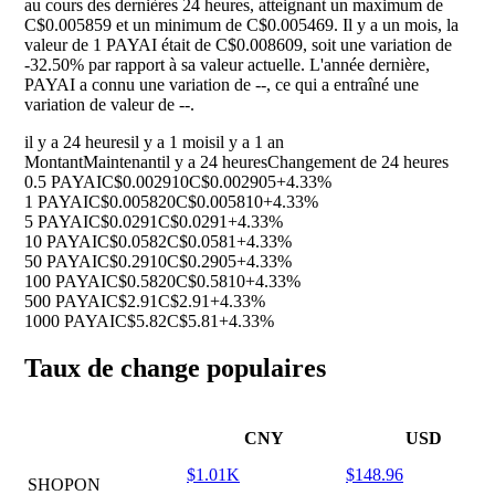
au cours des dernières 24 heures, atteignant un maximum de
C$0.005859 et un minimum de C$0.005469. Il y a un mois, la
valeur de 1 PAYAI était de C$0.008609, soit une variation de
-32.50%
par rapport à sa valeur actuelle. L'année dernière,
PAYAI a connu une variation de
--
, ce qui a entraîné une
variation de valeur de
--
.
il y a 24 heures
il y a 1 mois
il y a 1 an
Montant
Maintenant
il y a 24 heures
Changement de 24 heures
0.5 PAYAI
C$0.002910
C$0.002905
+4.33%
1 PAYAI
C$0.005820
C$0.005810
+4.33%
5 PAYAI
C$0.0291
C$0.0291
+4.33%
10 PAYAI
C$0.0582
C$0.0581
+4.33%
50 PAYAI
C$0.2910
C$0.2905
+4.33%
100 PAYAI
C$0.5820
C$0.5810
+4.33%
500 PAYAI
C$2.91
C$2.91
+4.33%
1000 PAYAI
C$5.82
C$5.81
+4.33%
Taux de change populaires
CNY
USD
$1.01K
$148.96
SHOPON