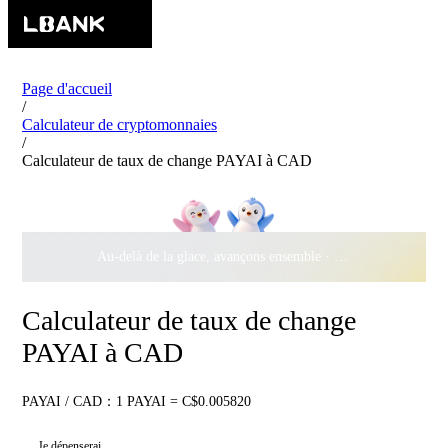
Page d'accueil
/
Calculateur de cryptomonnaies
/
Calculateur de taux de change PAYAI à CAD
Au-delà de la glace, avançons ensemble ·
500 000 $
de récomp
Calculateur de taux de change
PAYAI à CAD
PAYAI / CAD：1 PAYAI = C$0.005820
Je dépenserai