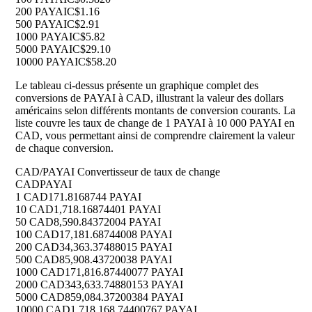
200 PAYAI
C$1.16
500 PAYAI
C$2.91
1000 PAYAI
C$5.82
5000 PAYAI
C$29.10
10000 PAYAI
C$58.20
Le tableau ci-dessus présente un graphique complet des
conversions de PAYAI à CAD, illustrant la valeur des dollars
américains selon différents montants de conversion courants. La
liste couvre les taux de change de 1 PAYAI à 10 000 PAYAI en
CAD, vous permettant ainsi de comprendre clairement la valeur
de chaque conversion.
CAD/PAYAI Convertisseur de taux de change
CAD
PAYAI
1 CAD
171.8168744 PAYAI
10 CAD
1,718.16874401 PAYAI
50 CAD
8,590.84372004 PAYAI
100 CAD
17,181.68744008 PAYAI
200 CAD
34,363.37488015 PAYAI
500 CAD
85,908.43720038 PAYAI
1000 CAD
171,816.87440077 PAYAI
2000 CAD
343,633.74880153 PAYAI
5000 CAD
859,084.37200384 PAYAI
10000 CAD
1,718,168.74400767 PAYAI