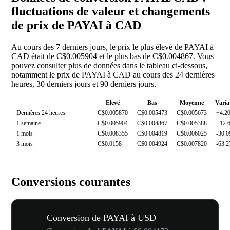
fluctuations de valeur et changements
de prix de PAYAI à CAD
Au cours des 7 derniers jours, le prix le plus élevé de PAYAI à
CAD était de C$0.005904 et le plus bas de C$0.004867. Vous
pouvez consulter plus de données dans le tableau ci-dessous,
notamment le prix de PAYAI à CAD au cours des 24 dernières
heures, 30 derniers jours et 90 derniers jours.
Elevé
Bas
Moyenne
Varia
Dernières 24 heures
C$0.005870
C$0.005473
C$0.005673
+4.2
1 semaine
C$0.005904
C$0.004867
C$0.005388
+12.
1 mois
C$0.008355
C$0.004819
C$0.006025
-30.
3 mois
C$0.0158
C$0.004924
C$0.007820
-63.
Conversions courantes
Conversion de PAYAI à USD