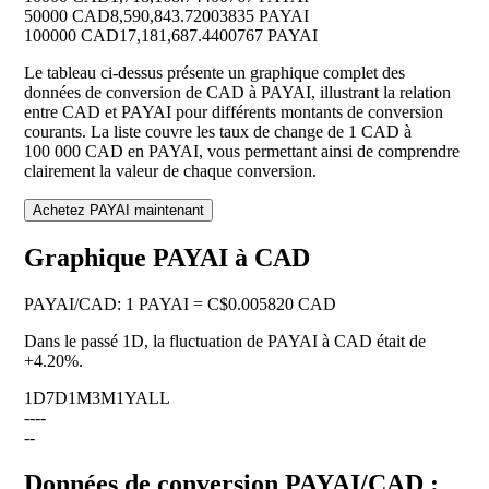
50000 CAD
8,590,843.72003835 PAYAI
100000 CAD
17,181,687.4400767 PAYAI
Le tableau ci-dessus présente un graphique complet des
données de conversion de CAD à PAYAI, illustrant la relation
entre CAD et PAYAI pour différents montants de conversion
courants. La liste couvre les taux de change de 1 CAD à
100 000 CAD en PAYAI, vous permettant ainsi de comprendre
clairement la valeur de chaque conversion.
Achetez PAYAI maintenant
Graphique PAYAI à CAD
PAYAI
/
CAD
:
1 PAYAI = C$0.005820 CAD
Dans le passé 1D, la fluctuation de PAYAI à CAD était de
+4.20%
.
1D
7D
1M
3M
1Y
ALL
--
--
--
Données de conversion PAYAI/CAD :