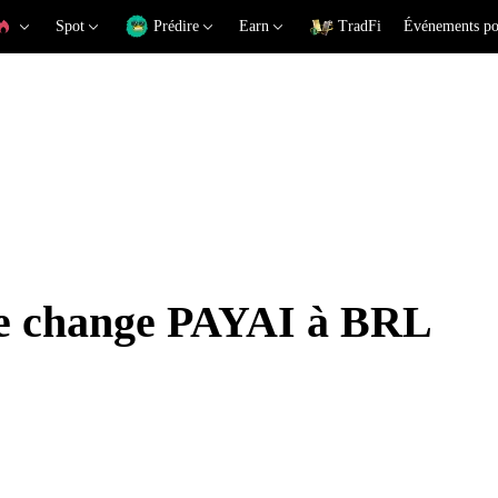
Spot
Prédire
Earn
TradFi
Événements po
de change PAYAI à BRL