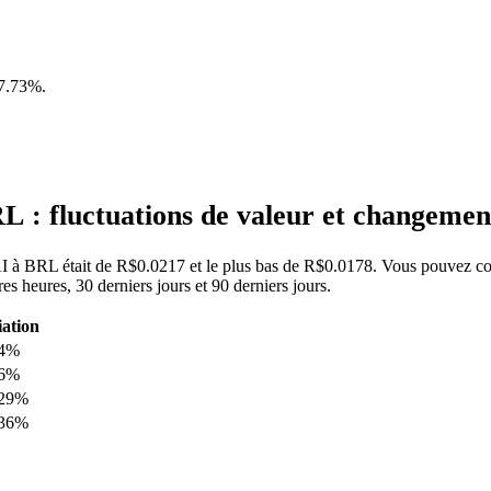
7.73%
.
 : fluctuations de valeur et changeme
YAI à BRL était de R$0.0217 et le plus bas de R$0.0178. Vous pouvez con
 heures, 30 derniers jours et 90 derniers jours.
iation
74%
46%
.29%
.36%