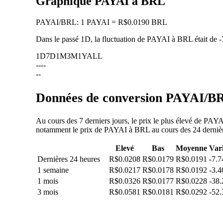
Graphique PAYAI à BRL
PAYAI
/
BRL
:
1 PAYAI = R$0.0190 BRL
Dans le passé 1D, la fluctuation de PAYAI à BRL était de
-
1D
7D
1M
3M
1Y
ALL
--
--
--
Données de conversion PAYAI/BRL
Au cours des 7 derniers jours, le prix le plus élevé de PA
notamment le prix de PAYAI à BRL au cours des 24 dernières
Elevé
Bas
Moyenne
Var
Dernières 24 heures
R$0.0208
R$0.0179
R$0.0191
-7.
1 semaine
R$0.0217
R$0.0178
R$0.0192
-3.
1 mois
R$0.0326
R$0.0177
R$0.0228
-38
3 mois
R$0.0581
R$0.0181
R$0.0292
-52