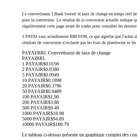
Le convertisseur LBank fournit le taux de change en temps réel
pour la conversion. Le résultat de la conversion actuelle indiqu
régulièrement cette page avant de trader pour consulter les dernier
1 PAYAI vaut actuellement R$0.0190, ce qui signifie que l'ach
résultats de conversion n'incluent pas les frais de plateforme ni les
PAYAI/BRL Convertisseur de taux de change
PAYAI
BRL
1 PAYAI
R$0.0190
2 PAYAI
R$0.0380
5 PAYAI
R$0.0949
10 PAYAI
R$0.1898
20 PAYAI
R$0.3796
50 PAYAI
R$0.9489
100 PAYAI
R$1.90
200 PAYAI
R$3.80
500 PAYAI
R$9.49
1000 PAYAI
R$18.98
5000 PAYAI
R$94.89
10000 PAYAI
R$189.79
Le tableau ci-dessus présente un graphique complet des conv