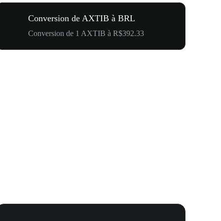
Conversion de AXTIB à BRL
Conversion de 1 AXTIB à R$392.33
Carnaval 