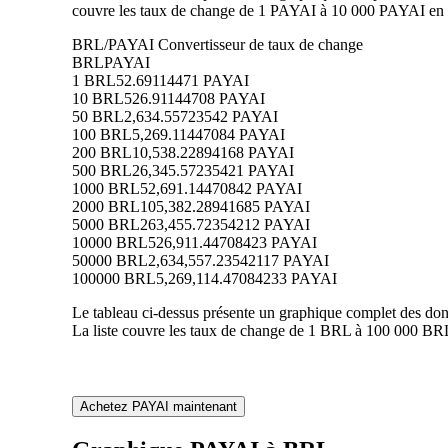
couvre les taux de change de 1 PAYAI à 10 000 PAYAI en B
BRL/PAYAI Convertisseur de taux de change
BRL
PAYAI
1 BRL
52.69114471 PAYAI
10 BRL
526.91144708 PAYAI
50 BRL
2,634.55723542 PAYAI
100 BRL
5,269.11447084 PAYAI
200 BRL
10,538.22894168 PAYAI
500 BRL
26,345.57235421 PAYAI
1000 BRL
52,691.14470842 PAYAI
2000 BRL
105,382.28941685 PAYAI
5000 BRL
263,455.72354212 PAYAI
10000 BRL
526,911.44708423 PAYAI
50000 BRL
2,634,557.23542117 PAYAI
100000 BRL
5,269,114.47084233 PAYAI
Le tableau ci-dessus présente un graphique complet des don
La liste couvre les taux de change de 1 BRL à 100 000 BRL
Achetez PAYAI maintenant