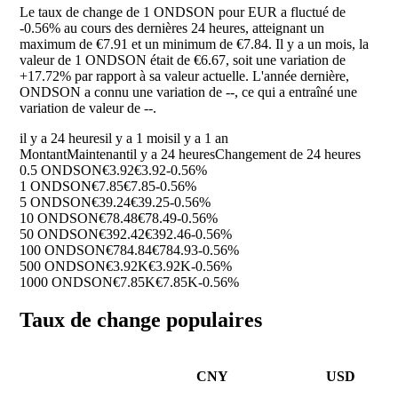
Le taux de change de 1 ONDSON pour EUR a fluctué de
-0.56%
au cours des dernières 24 heures, atteignant un
maximum de €7.91 et un minimum de €7.84. Il y a un mois, la
valeur de 1 ONDSON était de €6.67, soit une variation de
+17.72%
par rapport à sa valeur actuelle. L'année dernière,
ONDSON a connu une variation de
--
, ce qui a entraîné une
variation de valeur de
--
.
il y a 24 heures
il y a 1 mois
il y a 1 an
Montant
Maintenant
il y a 24 heures
Changement de 24 heures
0.5 ONDSON
€3.92
€3.92
-0.56%
1 ONDSON
€7.85
€7.85
-0.56%
5 ONDSON
€39.24
€39.25
-0.56%
10 ONDSON
€78.48
€78.49
-0.56%
50 ONDSON
€392.42
€392.46
-0.56%
100 ONDSON
€784.84
€784.93
-0.56%
500 ONDSON
€3.92K
€3.92K
-0.56%
1000 ONDSON
€7.85K
€7.85K
-0.56%
Taux de change populaires
CNY
USD