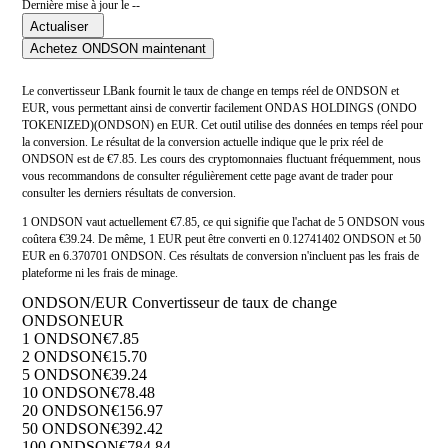
Dernière mise à jour le --
Actualiser
Achetez ONDSON maintenant
Le convertisseur LBank fournit le taux de change en temps réel de ONDSON et
EUR, vous permettant ainsi de convertir facilement ONDAS HOLDINGS (ONDO
TOKENIZED)(ONDSON) en EUR. Cet outil utilise des données en temps réel pour
la conversion. Le résultat de la conversion actuelle indique que le prix réel de
ONDSON est de €7.85. Les cours des cryptomonnaies fluctuant fréquemment, nous
vous recommandons de consulter régulièrement cette page avant de trader pour
consulter les derniers résultats de conversion.
1 ONDSON vaut actuellement €7.85, ce qui signifie que l'achat de 5 ONDSON vous
coûtera €39.24. De même, 1 EUR peut être converti en 0.12741402 ONDSON et 50
EUR en 6.370701 ONDSON. Ces résultats de conversion n'incluent pas les frais de
plateforme ni les frais de minage.
ONDSON/EUR Convertisseur de taux de change
ONDSON
EUR
1 ONDSON
€7.85
2 ONDSON
€15.70
5 ONDSON
€39.24
10 ONDSON
€78.48
20 ONDSON
€156.97
50 ONDSON
€392.42
100 ONDSON
€784.84