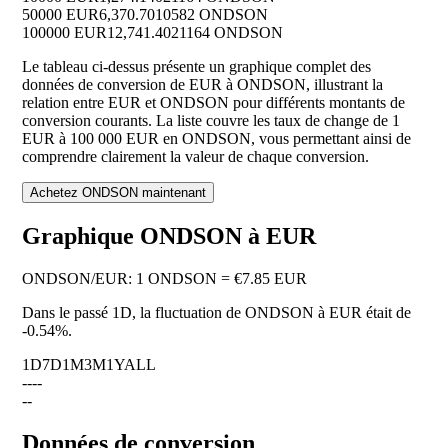
50000 EUR
6,370.7010582 ONDSON
100000 EUR
12,741.4021164 ONDSON
Le tableau ci-dessus présente un graphique complet des
données de conversion de EUR à ONDSON, illustrant la
relation entre EUR et ONDSON pour différents montants de
conversion courants. La liste couvre les taux de change de 1
EUR à 100 000 EUR en ONDSON, vous permettant ainsi de
comprendre clairement la valeur de chaque conversion.
Achetez ONDSON maintenant
Graphique ONDSON à EUR
ONDSON
/
EUR
:
1 ONDSON = €7.85 EUR
Dans le passé 1D, la fluctuation de ONDSON à EUR était de
-0.54%
.
1D
7D
1M
3M
1Y
ALL
--
--
--
Données de conversion