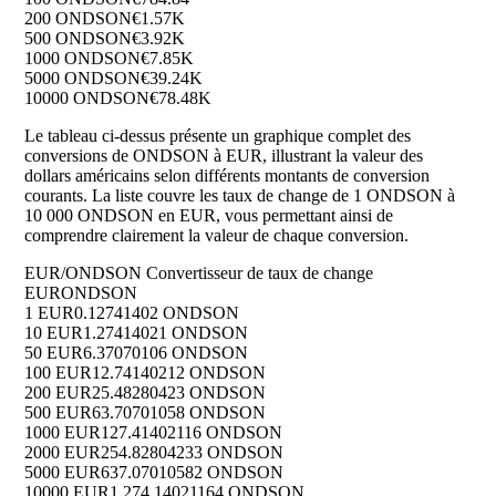
200 ONDSON
€1.57K
500 ONDSON
€3.92K
1000 ONDSON
€7.85K
5000 ONDSON
€39.24K
10000 ONDSON
€78.48K
Le tableau ci-dessus présente un graphique complet des
conversions de ONDSON à EUR, illustrant la valeur des
dollars américains selon différents montants de conversion
courants. La liste couvre les taux de change de 1 ONDSON à
10 000 ONDSON en EUR, vous permettant ainsi de
comprendre clairement la valeur de chaque conversion.
EUR/ONDSON Convertisseur de taux de change
EUR
ONDSON
1 EUR
0.12741402 ONDSON
10 EUR
1.27414021 ONDSON
50 EUR
6.37070106 ONDSON
100 EUR
12.74140212 ONDSON
200 EUR
25.48280423 ONDSON
500 EUR
63.70701058 ONDSON
1000 EUR
127.41402116 ONDSON
2000 EUR
254.82804233 ONDSON
5000 EUR
637.07010582 ONDSON
10000 EUR
1,274.14021164 ONDSON