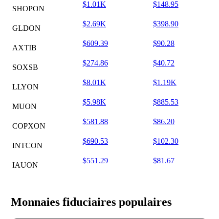
$1.01K
$148.95
SHOPON
$2.69K
$398.90
GLDON
$609.39
$90.28
AXTIB
$274.86
$40.72
SOXSB
$8.01K
$1.19K
LLYON
$5.98K
$885.53
MUON
$581.88
$86.20
COPXON
$690.53
$102.30
INTCON
$551.29
$81.67
IAUON
Monnaies fiduciaires populaires