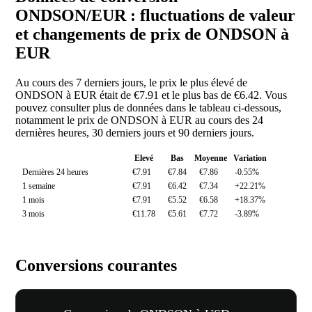
ONDSON/EUR : fluctuations de valeur
et changements de prix de ONDSON à
EUR
Au cours des 7 derniers jours, le prix le plus élevé de
ONDSON à EUR était de €7.91 et le plus bas de €6.42. Vous
pouvez consulter plus de données dans le tableau ci-dessous,
notamment le prix de ONDSON à EUR au cours des 24
dernières heures, 30 derniers jours et 90 derniers jours.
Elevé
Bas
Moyenne
Variation
Dernières 24 heures
€7.91
€7.84
€7.86
-0.55%
1 semaine
€7.91
€6.42
€7.34
+22.21%
1 mois
€7.91
€5.52
€6.58
+18.37%
3 mois
€11.78
€5.61
€7.72
-3.89%
Conversions courantes