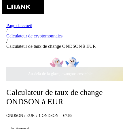
Page d'accueil
/
Calculateur de cryptomonnaies
/
Calculateur de taux de change ONDSON à EUR
Au-delà de la glace, avançons ensemble ·
500 000 $
de récomp
Calculateur de taux de change
ONDSON à EUR
ONDSON / EUR：1 ONDSON = €7.85
Je dépenserai