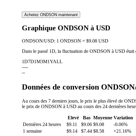
Achetez ONDSON maintenant
Graphique ONDSON à USD
ONDSON
/
USD
:
1 ONDSON = $9.08 USD
Dans le passé 1D, la fluctuation de ONDSON à USD était
1D
7D
1M
3M
1Y
ALL
--
--
--
Données de conversion ONDSON/U
Au cours des 7 derniers jours, le prix le plus élevé de ON
le prix de ONDSON à USD au cours des 24 dernières heures,
Elevé
Bas
Moyenne
Variation
Dernières 24 heures
$9.11
$9.06
$9.08
-0.06%
1 semaine
$9.14
$7.44
$8.58
+21.16%