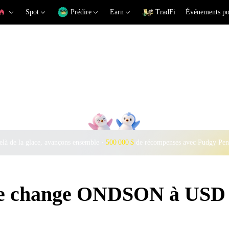
Spot
Prédire
Earn
TradFi
Événements po
là de la glace, avançons ensemble ·
500 000 $
de récompenses avec Pudgy Pen
 de change ONDSON à USD