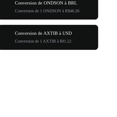
Conversion de ONDSON à BRL
Conversion de 1 ONDSON à R$46.26
Conversion de AXTIB à USD
Conversion de 1 AXTIB à $91.22
500 000 $ p