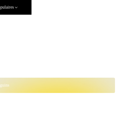
pulaires
guins