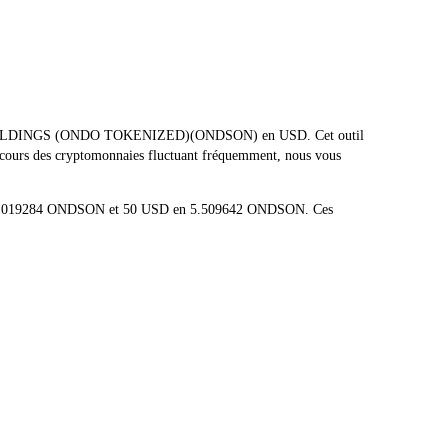
ONDAS HOLDINGS (ONDO TOKENIZED)(ONDSON) en USD. Cet outil
es cours des cryptomonnaies fluctuant fréquemment, nous vous
n 0.11019284 ONDSON et 50 USD en 5.509642 ONDSON. Ces