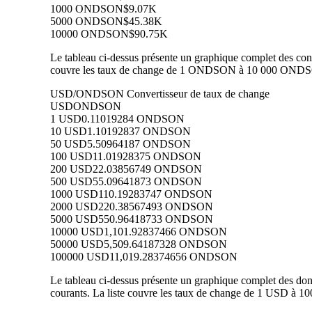
1000 ONDSON
$9.07K
5000 ONDSON
$45.38K
10000 ONDSON
$90.75K
Le tableau ci-dessus présente un graphique complet des con
couvre les taux de change de 1 ONDSON à 10 000 ONDSON 
USD/ONDSON Convertisseur de taux de change
USD
ONDSON
1 USD
0.11019284 ONDSON
10 USD
1.10192837 ONDSON
50 USD
5.50964187 ONDSON
100 USD
11.01928375 ONDSON
200 USD
22.03856749 ONDSON
500 USD
55.09641873 ONDSON
1000 USD
110.19283747 ONDSON
2000 USD
220.38567493 ONDSON
5000 USD
550.96418733 ONDSON
10000 USD
1,101.92837466 ONDSON
50000 USD
5,509.64187328 ONDSON
100000 USD
11,019.28374656 ONDSON
Le tableau ci-dessus présente un graphique complet des d
courants. La liste couvre les taux de change de 1 USD à 