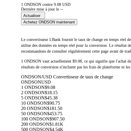
1 ONDSON contre 9.08 USD
Dernière mise à jour le --
Actualiser
Achetez ONDSON maintenant
Le convertisseur LBank fournit le taux de change en temps 
utilise des données en temps réel pour la conversion. Le résultat
recommandons de consulter régulièrement cette page avant de trader
1 ONDSON vaut actuellement $9.08, ce qui signifie que l'ach
résultats de conversion n'incluent pas les frais de plateforme ni les
ONDSON/USD Convertisseur de taux de change
ONDSON
USD
1 ONDSON
$9.08
2 ONDSON
$18.15
5 ONDSON
$45.38
10 ONDSON
$90.75
20 ONDSON
$181.50
50 ONDSON
$453.75
100 ONDSON
$907.50
200 ONDSON
$1.81K
500 ONDSON
$4.54K