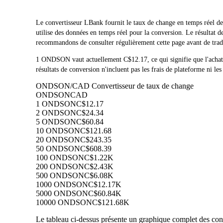
Le convertisseur LBank fournit le taux de change en temps 
utilise des données en temps réel pour la conversion. Le résulta
recommandons de consulter régulièrement cette page avant de trader
1 ONDSON vaut actuellement C$12.17, ce qui signifie que l'
résultats de conversion n'incluent pas les frais de plateforme ni les
ONDSON/CAD Convertisseur de taux de change
ONDSON
CAD
1 ONDSON
C$12.17
2 ONDSON
C$24.34
5 ONDSON
C$60.84
10 ONDSON
C$121.68
20 ONDSON
C$243.35
50 ONDSON
C$608.39
100 ONDSON
C$1.22K
200 ONDSON
C$2.43K
500 ONDSON
C$6.08K
1000 ONDSON
C$12.17K
5000 ONDSON
C$60.84K
10000 ONDSON
C$121.68K
Le tableau ci-dessus présente un graphique complet des con