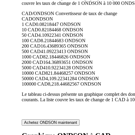
couvre les taux de change de 1 ONDSON à 10 000 ONDSON 
CAD/ONDSON Convertisseur de taux de change
CAD
ONDSON
1 CAD
0.08218447 ONDSON
10 CAD
0.82184468 ONDSON
50 CAD
4.10922341 ONDSON
100 CAD
8.21844683 ONDSON
200 CAD
16.43689365 ONDSON
500 CAD
41.09223413 ONDSON
1000 CAD
82.18446826 ONDSON
2000 CAD
164.36893651 ONDSON
5000 CAD
410.92234128 ONDSON
10000 CAD
821.84468257 ONDSON
50000 CAD
4,109.22341284 ONDSON
100000 CAD
8,218.44682567 ONDSON
Le tableau ci-dessus présente un graphique complet des 
courants. La liste couvre les taux de change de 1 CAD à 
Achetez ONDSON maintenant