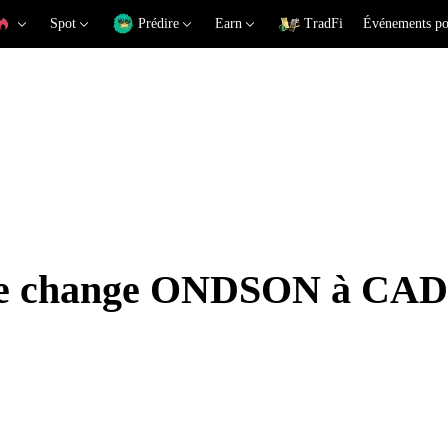
Spot
Prédire
Earn
TradFi
Événements po
 de change ONDSON à CAD