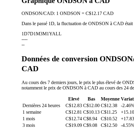
Graphique ONDSON à CAD
ONDSON
/
CAD
:
1 ONDSON = C$12.17 CAD
Dans le passé 1D, la fluctuation de ONDSON à CAD était
1D
7D
1M
3M
1Y
ALL
--
--
--
Données de conversion ONDSON/C
CAD
Au cours des 7 derniers jours, le prix le plus élevé de ON
notamment le prix de ONDSON à CAD au cours des 24 dernièr
Elevé
Bas
Moyenne
Variat
Dernières 24 heures
C$12.83
C$12.00
C$12.38
-2.46
1 semaine
C$12.81
C$10.13
C$11.25
+15.1
1 mois
C$12.74
C$8.94
C$10.52
+17.8
3 mois
C$19.09
C$9.08
C$12.50
-4.55