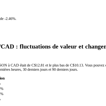
 de
-2.46%
.
AD : fluctuations de valeur et chang
DSON à CAD était de C$12.81 et le plus bas de C$10.13. Vous pouvez co
es heures, 30 derniers jours et 90 derniers jours.
ion
%
0%
3%
%