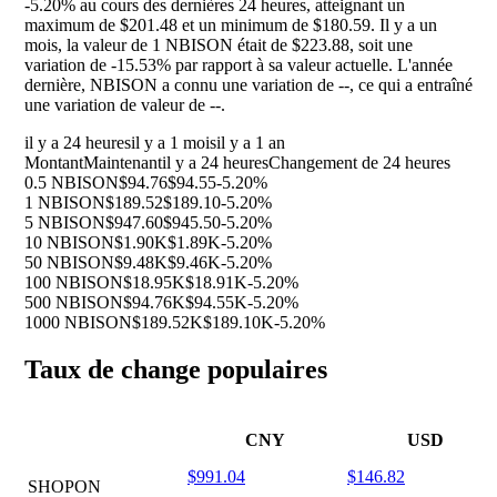
-5.20%
au cours des dernières 24 heures, atteignant un
maximum de $201.48 et un minimum de $180.59. Il y a un
mois, la valeur de 1 NBISON était de $223.88, soit une
variation de
-15.53%
par rapport à sa valeur actuelle. L'année
dernière, NBISON a connu une variation de
--
, ce qui a entraîné
une variation de valeur de
--
.
il y a 24 heures
il y a 1 mois
il y a 1 an
Montant
Maintenant
il y a 24 heures
Changement de 24 heures
0.5 NBISON
$94.76
$94.55
-5.20%
1 NBISON
$189.52
$189.10
-5.20%
5 NBISON
$947.60
$945.50
-5.20%
10 NBISON
$1.90K
$1.89K
-5.20%
50 NBISON
$9.48K
$9.46K
-5.20%
100 NBISON
$18.95K
$18.91K
-5.20%
500 NBISON
$94.76K
$94.55K
-5.20%
1000 NBISON
$189.52K
$189.10K
-5.20%
Taux de change populaires
CNY
USD
$991.04
$146.82
SHOPON