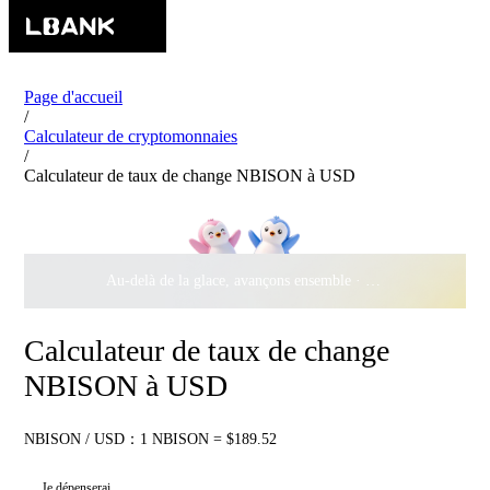
Page d'accueil
/
Calculateur de cryptomonnaies
/
Calculateur de taux de change NBISON à USD
Au-delà de la glace, avançons ensemble ·
500 000 $
de récomp
Calculateur de taux de change
NBISON à USD
NBISON / USD：1 NBISON = $189.52
Je dépenserai