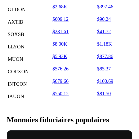
$2.68K
$397.46
GLDON
$609.12
$90.24
AXTIB
$281.61
$41.72
SOXSB
$8.00K
$1.18K
LLYON
$5.93K
$877.86
MUON
$576.26
$85.37
COPXON
$679.66
$100.69
INTCON
$550.12
$81.50
IAUON
Monnaies fiduciaires populaires