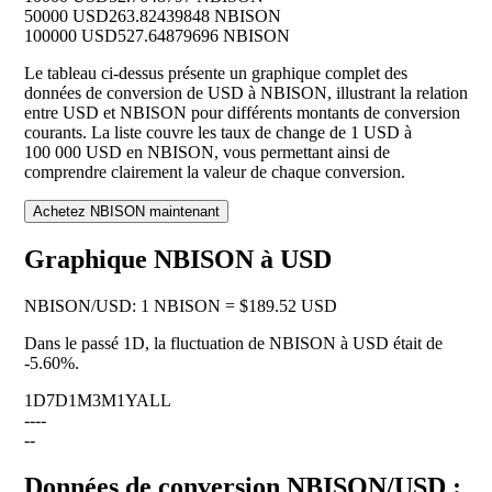
50000 USD
263.82439848 NBISON
100000 USD
527.64879696 NBISON
Le tableau ci-dessus présente un graphique complet des
données de conversion de USD à NBISON, illustrant la relation
entre USD et NBISON pour différents montants de conversion
courants. La liste couvre les taux de change de 1 USD à
100 000 USD en NBISON, vous permettant ainsi de
comprendre clairement la valeur de chaque conversion.
Achetez NBISON maintenant
Graphique NBISON à USD
NBISON
/
USD
:
1 NBISON = $189.52 USD
Dans le passé 1D, la fluctuation de NBISON à USD était de
-5.60%
.
1D
7D
1M
3M
1Y
ALL
--
--
--
Données de conversion NBISON/USD :