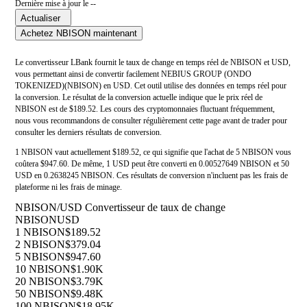
Dernière mise à jour le --
Actualiser
Achetez NBISON maintenant
Le convertisseur LBank fournit le taux de change en temps réel de NBISON et USD,
vous permettant ainsi de convertir facilement NEBIUS GROUP (ONDO
TOKENIZED)(NBISON) en USD. Cet outil utilise des données en temps réel pour
la conversion. Le résultat de la conversion actuelle indique que le prix réel de
NBISON est de $189.52. Les cours des cryptomonnaies fluctuant fréquemment,
nous vous recommandons de consulter régulièrement cette page avant de trader pour
consulter les derniers résultats de conversion.
1 NBISON vaut actuellement $189.52, ce qui signifie que l'achat de 5 NBISON vous
coûtera $947.60. De même, 1 USD peut être converti en 0.00527649 NBISON et 50
USD en 0.2638245 NBISON. Ces résultats de conversion n'incluent pas les frais de
plateforme ni les frais de minage.
NBISON/USD Convertisseur de taux de change
NBISON
USD
1 NBISON
$189.52
2 NBISON
$379.04
5 NBISON
$947.60
10 NBISON
$1.90K
20 NBISON
$3.79K
50 NBISON
$9.48K
100 NBISON
$18.95K