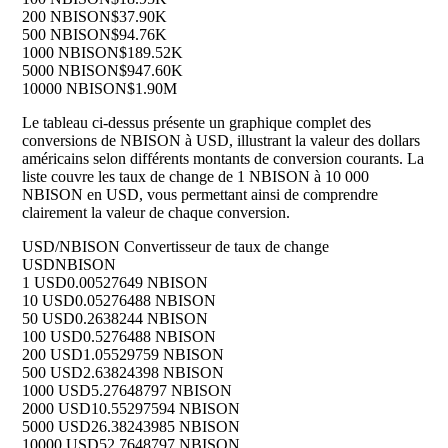
200 NBISON
$37.90K
500 NBISON
$94.76K
1000 NBISON
$189.52K
5000 NBISON
$947.60K
10000 NBISON
$1.90M
Le tableau ci-dessus présente un graphique complet des
conversions de NBISON à USD, illustrant la valeur des dollars
américains selon différents montants de conversion courants. La
liste couvre les taux de change de 1 NBISON à 10 000
NBISON en USD, vous permettant ainsi de comprendre
clairement la valeur de chaque conversion.
USD/NBISON Convertisseur de taux de change
USD
NBISON
1 USD
0.00527649 NBISON
10 USD
0.05276488 NBISON
50 USD
0.2638244 NBISON
100 USD
0.5276488 NBISON
200 USD
1.05529759 NBISON
500 USD
2.63824398 NBISON
1000 USD
5.27648797 NBISON
2000 USD
10.55297594 NBISON
5000 USD
26.38243985 NBISON
10000 USD
52.7648797 NBISON