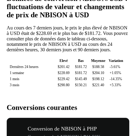
fluctuations de valeur et changements
de prix de NBISON à USD
Au cours des 7 derniers jours, le prix le plus élevé de NBISON
à USD était de $228.69 et le plus bas de $181.72. Vous pouvez
consulter plus de données dans le tableau ci-dessous,
notamment le prix de NBISON à USD au cours des 24
dernières heures, 30 derniers jours et 90 derniers jours.
Elevé
Bas
Moyenne
Variation
Dernières 24 heures
$201.42
$181.72
$188.58
-5.61%
1 semaine
$228.69
$181.72
$204.10
+1.05%
1 mois
$229.42
$145.49
$198.12
-14.35%
3 mois
$290.80
$150.21
$221.40
+5.33%
Conversions courantes
Conversion de NBISON à PHP