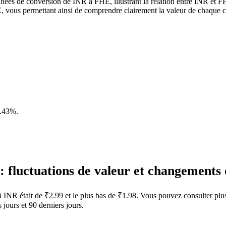
nées de conversion de INR à FHE, illustrant la relation entre INR et FH
vous permettant ainsi de comprendre clairement la valeur de chaque 
.43%
.
 fluctuations de valeur et changements
 à INR était de ₹2.99 et le plus bas de ₹1.98. Vous pouvez consulter pl
jours et 90 derniers jours.