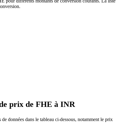
E pour différents montants de conversion courants. La liste
conversion.
 de prix de FHE à INR
us de données dans le tableau ci-dessous, notamment le prix