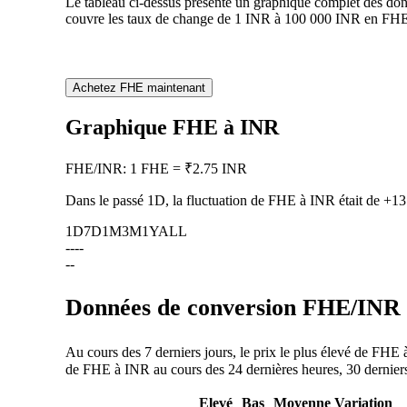
Le tableau ci-dessus présente un graphique complet des don
couvre les taux de change de 1 INR à 100 000 INR en FHE, 
Achetez FHE maintenant
Graphique FHE à INR
FHE
/
INR
:
1 FHE = ₹2.75 INR
Dans le passé 1D, la fluctuation de FHE à INR était de
+13
1D
7D
1M
3M
1Y
ALL
--
--
--
Données de conversion FHE/INR :
Au cours des 7 derniers jours, le prix le plus élevé de FHE
de FHE à INR au cours des 24 dernières heures, 30 derniers 
Elevé
Bas
Moyenne
Variation