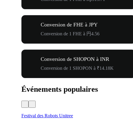
Conversion de FHE à JPY
Conversion de 1 FHE à 円4.56
Conversion de SHOPON à INR
Conversion de 1 SHOPON à ₹14.18K
Événements populaires
Festival des Robots Unitree