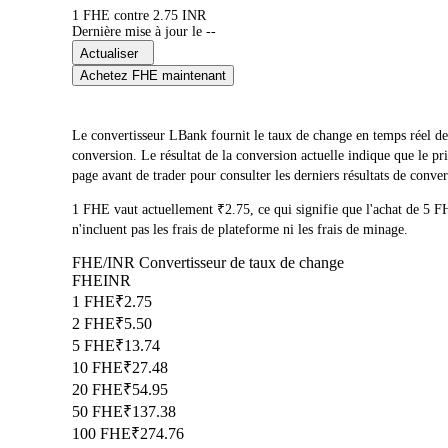
1 FHE contre 2.75 INR
Dernière mise à jour le --
Actualiser
Achetez FHE maintenant
Le convertisseur LBank fournit le taux de change en temps réel 
conversion. Le résultat de la conversion actuelle indique que le
page avant de trader pour consulter les derniers résultats de conver
1 FHE vaut actuellement ₹2.75, ce qui signifie que l'achat de 5
n'incluent pas les frais de plateforme ni les frais de minage.
FHE/INR Convertisseur de taux de change
FHE
INR
1 FHE
₹2.75
2 FHE
₹5.50
5 FHE
₹13.74
10 FHE
₹27.48
20 FHE
₹54.95
50 FHE
₹137.38
100 FHE
₹274.76