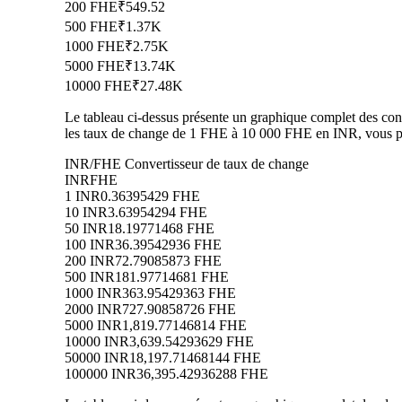
200 FHE
₹549.52
500 FHE
₹1.37K
1000 FHE
₹2.75K
5000 FHE
₹13.74K
10000 FHE
₹27.48K
Le tableau ci-dessus présente un graphique complet des conv
les taux de change de 1 FHE à 10 000 FHE en INR, vous pe
INR/FHE Convertisseur de taux de change
INR
FHE
1 INR
0.36395429 FHE
10 INR
3.63954294 FHE
50 INR
18.19771468 FHE
100 INR
36.39542936 FHE
200 INR
72.79085873 FHE
500 INR
181.97714681 FHE
1000 INR
363.95429363 FHE
2000 INR
727.90858726 FHE
5000 INR
1,819.77146814 FHE
10000 INR
3,639.54293629 FHE
50000 INR
18,197.71468144 FHE
100000 INR
36,395.42936288 FHE