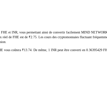
de FHE et INR, vous permettant ainsi de convertir facilement MIND NETWORK(F
 prix réel de FHE est de ₹2.75. Les cours des cryptomonnaies fluctuant fréquem
sion.
 FHE vous coûtera ₹13.74. De même, 1 INR peut être converti en 0.36395429 F