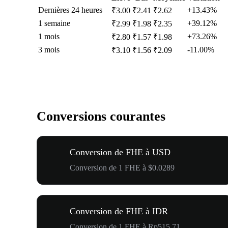
Dernières 24 heures
+13.43%
₹3.00
₹2.41
₹2.62
1 semaine
+39.12%
₹2.99
₹1.98
₹2.35
1 mois
+73.26%
₹2.80
₹1.57
₹1.98
3 mois
-11.00%
₹3.10
₹1.56
₹2.09
Conversions courantes
Conversion de FHE à USD
Conversion de 1 FHE à $0.0289
Conversion de FHE à IDR
Conversion de 1 FHE à Rp515.71