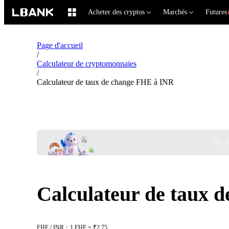
Acheter des cryptos
Marchés
Futures
Page d'accueil
/
Calculateur de cryptomonnaies
/
Calculateur de taux de change FHE à INR
Au-de
Calculateur de taux 
FHE / INR：1 FHE = ₹2.75