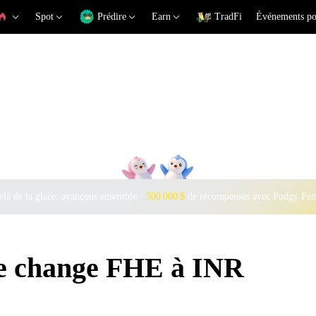
Spot
Prédire
Earn
TradFi
Événements po
là de la glace, avançons ensemble ·
500 000 $
de récompenses avec Pudgy Pen
de change FHE à INR