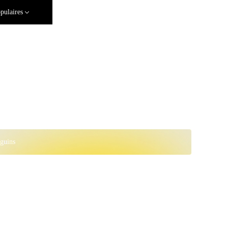
pulaires
guins