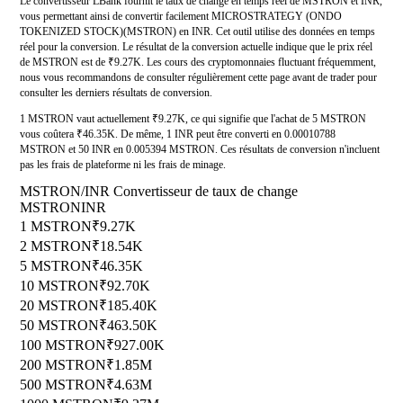
Le convertisseur LBank fournit le taux de change en temps réel de MSTRON et INR,
vous permettant ainsi de convertir facilement MICROSTRATEGY (ONDO
TOKENIZED STOCK)(MSTRON) en INR. Cet outil utilise des données en temps
réel pour la conversion. Le résultat de la conversion actuelle indique que le prix réel
de MSTRON est de ₹9.27K. Les cours des cryptomonnaies fluctuant fréquemment,
nous vous recommandons de consulter régulièrement cette page avant de trader pour
consulter les derniers résultats de conversion.
1 MSTRON vaut actuellement ₹9.27K, ce qui signifie que l'achat de 5 MSTRON
vous coûtera ₹46.35K. De même, 1 INR peut être converti en 0.00010788
MSTRON et 50 INR en 0.005394 MSTRON. Ces résultats de conversion n'incluent
pas les frais de plateforme ni les frais de minage.
MSTRON/INR Convertisseur de taux de change
MSTRON
INR
1 MSTRON
₹9.27K
2 MSTRON
₹18.54K
5 MSTRON
₹46.35K
10 MSTRON
₹92.70K
20 MSTRON
₹185.40K
50 MSTRON
₹463.50K
100 MSTRON
₹927.00K
200 MSTRON
₹1.85M
500 MSTRON
₹4.63M