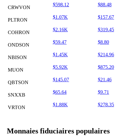
$598.12
$88.48
CRWVON
$1.07K
$157.67
PLTRON
$2.16K
$319.45
COHRON
$59.47
$8.80
ONDSON
$1.45K
$214.96
NBISON
$5.92K
$875.20
MUON
$145.07
$21.46
QBTSON
$65.64
$9.71
SNXXB
$1.88K
$278.35
VRTON
Monnaies fiduciaires populaires