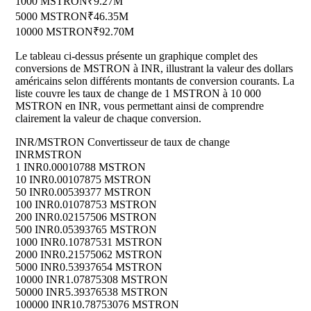
1000 MSTRON
₹9.27M
5000 MSTRON
₹46.35M
10000 MSTRON
₹92.70M
Le tableau ci-dessus présente un graphique complet des
conversions de MSTRON à INR, illustrant la valeur des dollars
américains selon différents montants de conversion courants. La
liste couvre les taux de change de 1 MSTRON à 10 000
MSTRON en INR, vous permettant ainsi de comprendre
clairement la valeur de chaque conversion.
INR/MSTRON Convertisseur de taux de change
INR
MSTRON
1 INR
0.00010788 MSTRON
10 INR
0.00107875 MSTRON
50 INR
0.00539377 MSTRON
100 INR
0.01078753 MSTRON
200 INR
0.02157506 MSTRON
500 INR
0.05393765 MSTRON
1000 INR
0.10787531 MSTRON
2000 INR
0.21575062 MSTRON
5000 INR
0.53937654 MSTRON
10000 INR
1.07875308 MSTRON
50000 INR
5.39376538 MSTRON
100000 INR
10.78753076 MSTRON