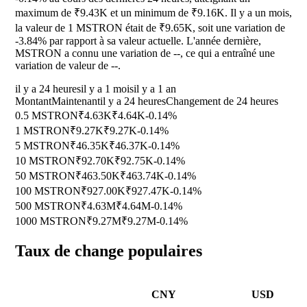
maximum de ₹9.43K et un minimum de ₹9.16K. Il y a un mois,
la valeur de 1 MSTRON était de ₹9.65K, soit une variation de
-3.84%
par rapport à sa valeur actuelle. L'année dernière,
MSTRON a connu une variation de
--
, ce qui a entraîné une
variation de valeur de
--
.
il y a 24 heures
il y a 1 mois
il y a 1 an
Montant
Maintenant
il y a 24 heures
Changement de 24 heures
0.5 MSTRON
₹4.63K
₹4.64K
-0.14%
1 MSTRON
₹9.27K
₹9.27K
-0.14%
5 MSTRON
₹46.35K
₹46.37K
-0.14%
10 MSTRON
₹92.70K
₹92.75K
-0.14%
50 MSTRON
₹463.50K
₹463.74K
-0.14%
100 MSTRON
₹927.00K
₹927.47K
-0.14%
500 MSTRON
₹4.63M
₹4.64M
-0.14%
1000 MSTRON
₹9.27M
₹9.27M
-0.14%
Taux de change populaires
CNY
USD