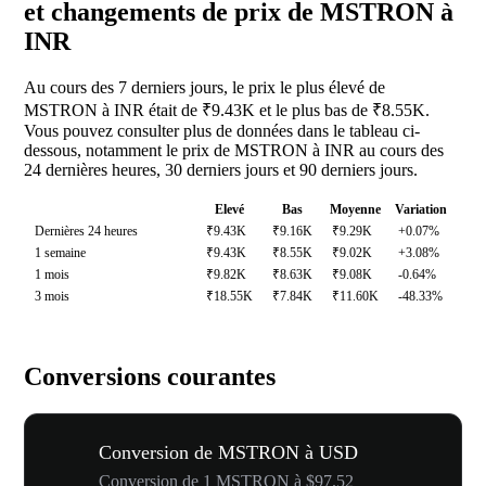
et changements de prix de MSTRON à
INR
Au cours des 7 derniers jours, le prix le plus élevé de
MSTRON à INR était de ₹9.43K et le plus bas de ₹8.55K.
Vous pouvez consulter plus de données dans le tableau ci-
dessous, notamment le prix de MSTRON à INR au cours des
24 dernières heures, 30 derniers jours et 90 derniers jours.
Elevé
Bas
Moyenne
Variation
Dernières 24 heures
₹9.43K
₹9.16K
₹9.29K
+0.07%
1 semaine
₹9.43K
₹8.55K
₹9.02K
+3.08%
1 mois
₹9.82K
₹8.63K
₹9.08K
-0.64%
3 mois
₹18.55K
₹7.84K
₹11.60K
-48.33%
Conversions courantes
Conversion de MSTRON à USD
Conversion de 1 MSTRON à $97.52