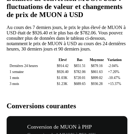
fluctuations de valeur et changements
de prix de MUON à USD
Au cours des 7 derniers jours, le prix le plus élevé de MUON à
USD était de $926.40 et le plus bas de $782.06. Vous pouvez
consulter plus de données dans le tableau ci-dessous,
notamment le prix de MUON à USD au cours des 24 dernières
heures, 30 derniers jours et 90 derniers jours.
Elevé
Bas
Moyenne
Variation
Dernières 24 heures
$914.42
$851.51
$879.16
-2.04%
1 semaine
$926.40
$782.06
$861.63
+7.20%
1 mois
$1.03K
$720.01
$899.02
-10.47%
3 mois
$1.23K
$689.65
$936.28
+15.37%
Conversions courantes
Conversion de MUON à PHP