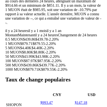
au cours des dernières 24 heures, atteignant un maximum de
$914.66 et un minimum de $851.11. Il y a un mois, la valeur de
1 MUON était de $985.95, soit une variation de
-10.79%
par
rapport à sa valeur actuelle. L'année dernière, MUON a connu
une variation de
--
, ce qui a entraîné une variation de valeur de
-
-
.
il y a 24 heures
il y a 1 mois
il y a 1 an
Montant
Maintenant
il y a 24 heures
Changement de 24 heures
0.5 MUON
$439.86
$439.78
-2.20%
1 MUON
$879.71
$879.55
-2.20%
5 MUON
$4.40K
$4.40K
-2.20%
10 MUON
$8.80K
$8.80K
-2.20%
50 MUON
$43.99K
$43.98K
-2.20%
100 MUON
$87.97K
$87.95K
-2.20%
500 MUON
$439.86K
$439.77K
-2.20%
1000 MUON
$879.71K
$879.55K
-2.20%
Taux de change populaires
CNY
USD
$993.47
$147.18
SHOPON