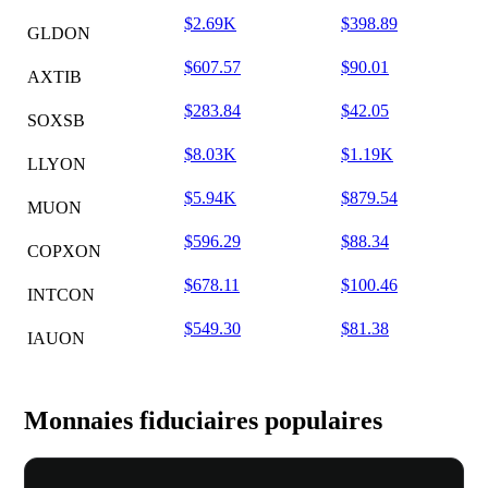
$2.69K
$398.89
GLDON
$607.57
$90.01
AXTIB
$283.84
$42.05
SOXSB
$8.03K
$1.19K
LLYON
$5.94K
$879.54
MUON
$596.29
$88.34
COPXON
$678.11
$100.46
INTCON
$549.30
$81.38
IAUON
Monnaies fiduciaires populaires