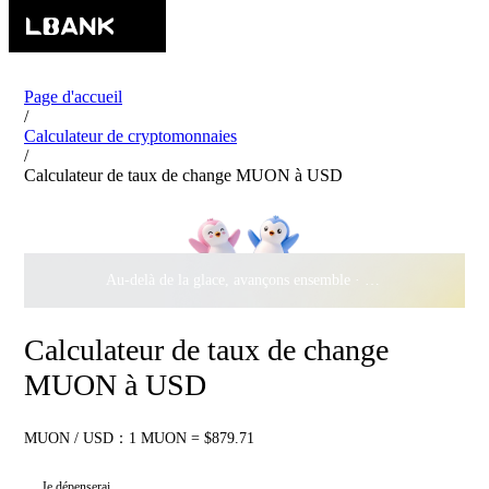
Page d'accueil
/
Calculateur de cryptomonnaies
/
Calculateur de taux de change MUON à USD
Au-delà de la glace, avançons ensemble ·
500 000 $
de récomp
Calculateur de taux de change
MUON à USD
MUON / USD：1 MUON = $879.71
Je dépenserai