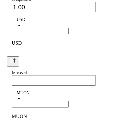
USD
USD
Je recevrai
MUON
MUON