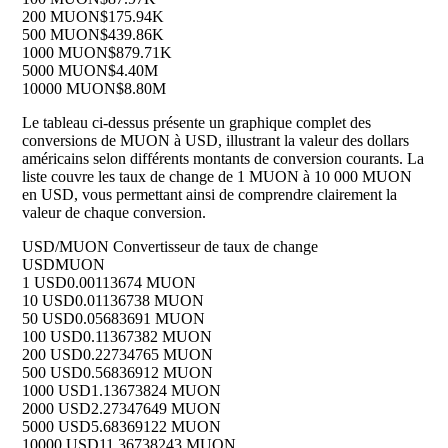
200 MUON
$175.94K
500 MUON
$439.86K
1000 MUON
$879.71K
5000 MUON
$4.40M
10000 MUON
$8.80M
Le tableau ci-dessus présente un graphique complet des
conversions de MUON à USD, illustrant la valeur des dollars
américains selon différents montants de conversion courants. La
liste couvre les taux de change de 1 MUON à 10 000 MUON
en USD, vous permettant ainsi de comprendre clairement la
valeur de chaque conversion.
USD/MUON Convertisseur de taux de change
USD
MUON
1 USD
0.00113674 MUON
10 USD
0.01136738 MUON
50 USD
0.05683691 MUON
100 USD
0.11367382 MUON
200 USD
0.22734765 MUON
500 USD
0.56836912 MUON
1000 USD
1.13673824 MUON
2000 USD
2.27347649 MUON
5000 USD
5.68369122 MUON
10000 USD
11.36738243 MUON