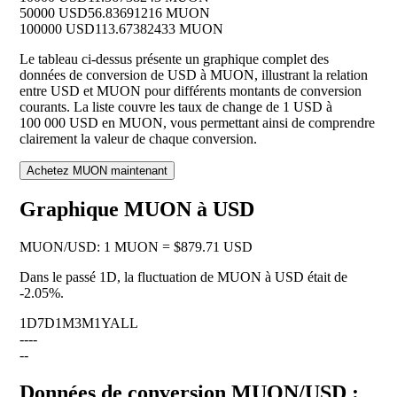
50000 USD
56.83691216 MUON
100000 USD
113.67382433 MUON
Le tableau ci-dessus présente un graphique complet des
données de conversion de USD à MUON, illustrant la relation
entre USD et MUON pour différents montants de conversion
courants. La liste couvre les taux de change de 1 USD à
100 000 USD en MUON, vous permettant ainsi de comprendre
clairement la valeur de chaque conversion.
Achetez MUON maintenant
Graphique MUON à USD
MUON
/
USD
:
1 MUON = $879.71 USD
Dans le passé 1D, la fluctuation de MUON à USD était de
-2.05%
.
1D
7D
1M
3M
1Y
ALL
--
--
--
Données de conversion MUON/USD :