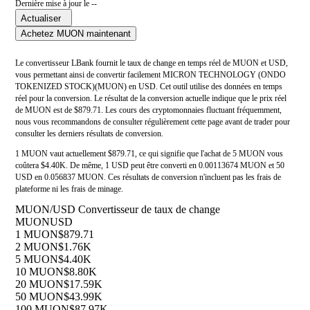
Dernière mise à jour le --
Actualiser
Achetez MUON maintenant
Le convertisseur LBank fournit le taux de change en temps réel de MUON et USD,
vous permettant ainsi de convertir facilement MICRON TECHNOLOGY (ONDO
TOKENIZED STOCK)(MUON) en USD. Cet outil utilise des données en temps
réel pour la conversion. Le résultat de la conversion actuelle indique que le prix réel
de MUON est de $879.71. Les cours des cryptomonnaies fluctuant fréquemment,
nous vous recommandons de consulter régulièrement cette page avant de trader pour
consulter les derniers résultats de conversion.
1 MUON vaut actuellement $879.71, ce qui signifie que l'achat de 5 MUON vous
coûtera $4.40K. De même, 1 USD peut être converti en 0.00113674 MUON et 50
USD en 0.056837 MUON. Ces résultats de conversion n'incluent pas les frais de
plateforme ni les frais de minage.
MUON/USD Convertisseur de taux de change
MUON
USD
1 MUON
$879.71
2 MUON
$1.76K
5 MUON
$4.40K
10 MUON
$8.80K
20 MUON
$17.59K
50 MUON
$43.99K
100 MUON
$87.97K