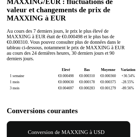
MAXXING/EUR : fluctuations de
valeur et changements de prix de
MAXXING à EUR
Au cours des 7 derniers jours, le prix le plus élevé de
MAXXING à EUR était de €0.000498 et le plus bas de
€0.000310. Vous pouvez consulter plus de données dans le
tableau ci-dessous, notamment le prix de MAXXING à EUR
au cours des 24 dernières heures, 30 derniers jours et 90
derniers jours.
Elevé
Bas
Moyenne
Variation
1 semaine
€0.000498
€0.000310
€0.000360
+36.54%
1 mois
€0.000630
€0.000178
€0.000375
-28.55%
3 mois
€0.004697
€0.000283
€0.001279
-89.56%
Conversions courantes
Conversion de MAXXING à USD