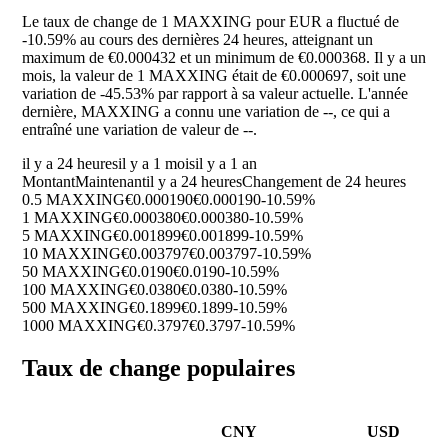
Le taux de change de 1 MAXXING pour EUR a fluctué de
-10.59%
au cours des dernières 24 heures, atteignant un
maximum de €0.000432 et un minimum de €0.000368. Il y a un
mois, la valeur de 1 MAXXING était de €0.000697, soit une
variation de
-45.53%
par rapport à sa valeur actuelle. L'année
dernière, MAXXING a connu une variation de
--
, ce qui a
entraîné une variation de valeur de
--
.
il y a 24 heures
il y a 1 mois
il y a 1 an
Montant
Maintenant
il y a 24 heures
Changement de 24 heures
0.5 MAXXING
€0.000190
€0.000190
-10.59%
1 MAXXING
€0.000380
€0.000380
-10.59%
5 MAXXING
€0.001899
€0.001899
-10.59%
10 MAXXING
€0.003797
€0.003797
-10.59%
50 MAXXING
€0.0190
€0.0190
-10.59%
100 MAXXING
€0.0380
€0.0380
-10.59%
500 MAXXING
€0.1899
€0.1899
-10.59%
1000 MAXXING
€0.3797
€0.3797
-10.59%
Taux de change populaires
CNY
USD