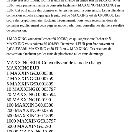
Le convertisseur LBank fournit le taux de change en temps réel de MAXXING et
EUR, vous permettant ainsi de convertir facilement MAXXING(MAXXING) en
EUR. Cet outil utilise des données en temps réel pour la conversion. Le résultat de la
conversion actuelle indique que le prix réel de MAXXING est de €0.000380. Les
cours des cryptomonnaies fluctuant fréquemment, nous vous recommandons de
consulter régulièrement cette page avant de trader pour consulter les derniers résultats
de conversion.
1 MAXXING vaut actuellement €0.000380, ce qui signifie que l'achat de 5
MAXXING vous coûtera €0.001899. De même, 1 EUR peut être converti en
2,633.5359861 MAXXING et 50 EUR en -- MAXXING. Ces résultats de
conversion n'incluent pas les frais de plateforme ni les frais de minage.
MAXXING/EUR Convertisseur de taux de change
MAXXING
EUR
1 MAXXING
€0.000380
2 MAXXING
€0.000759
5 MAXXING
€0.001899
10 MAXXING
€0.003797
20 MAXXING
€0.007594
50 MAXXING
€0.0190
100 MAXXING
€0.0380
200 MAXXING
€0.0759
500 MAXXING
€0.1899
1000 MAXXING
€0.3797
5000 MAXXING
€1.90
10000 MAXXING
€3.80