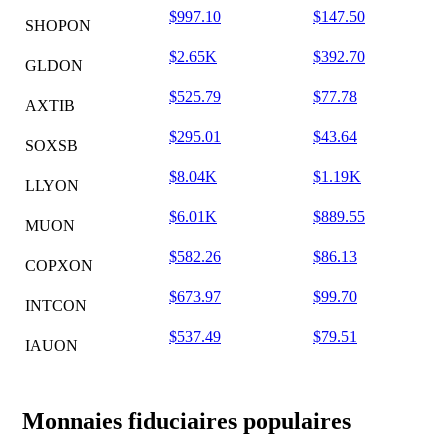
$997.10
$147.50
SHOPON
$2.65K
$392.70
GLDON
$525.79
$77.78
AXTIB
$295.01
$43.64
SOXSB
$8.04K
$1.19K
LLYON
$6.01K
$889.55
MUON
$582.26
$86.13
COPXON
$673.97
$99.70
INTCON
$537.49
$79.51
IAUON
Monnaies fiduciaires populaires