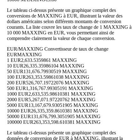
Le tableau ci-dessus présente un graphique complet des
conversions de MAXXING à EUR, illustrant la valeur des
dollars américains selon différents montants de conversion
courants. La liste couvre les taux de change de 1 MAXXING à
10 000 MAXXING en EUR, vous permettant ainsi de
comprendre clairement la valeur de chaque conversion.
EUR/MAXXING Convertisseur de taux de change
EUR
MAXXING
1 EUR
2,633.5359861 MAXXING
10 EUR
26,335.35986104 MAXXING
50 EUR
131,676.79930519 MAXXING
100 EUR
263,353.59861038 MAXXING
200 EUR
526,707.19722076 MAXXING
500 EUR
1,316,767.99305191 MAXXING
1000 EUR
2,633,535.98610381 MAXXING
2000 EUR
5,267,071.97220762 MAXXING
5000 EUR
13,167,679.93051905 MAXXING
10000 EUR
26,335,359.8610381 MAXXING
50000 EUR
131,676,799.3051905 MAXXING
100000 EUR
263,353,598.610381 MAXXING
Le tableau ci-dessus présente un graphique complet des
données de conversion de EUR à MAXXING, illustrant la