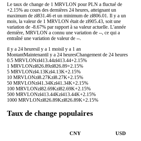
Le taux de change de 1 MRVLON pour PLN a fluctué de
+2.15%
au cours des dernières 24 heures, atteignant un
maximum de zł831.46 et un minimum de zł806.01. Il y a un
mois, la valeur de 1 MRVLON était de zł905.43, soit une
variation de
-8.67%
par rapport à sa valeur actuelle. L'année
dernière, MRVLON a connu une variation de
--
, ce qui a
entraîné une variation de valeur de
--
.
il y a 24 heures
il y a 1 mois
il y a 1 an
Montant
Maintenant
il y a 24 heures
Changement de 24 heures
0.5 MRVLON
zł413.44
zł413.44
+2.15%
1 MRVLON
zł826.89
zł826.89
+2.15%
5 MRVLON
zł4.13K
zł4.13K
+2.15%
10 MRVLON
zł8.27K
zł8.27K
+2.15%
50 MRVLON
zł41.34K
zł41.34K
+2.15%
100 MRVLON
zł82.69K
zł82.69K
+2.15%
500 MRVLON
zł413.44K
zł413.44K
+2.15%
1000 MRVLON
zł826.89K
zł826.89K
+2.15%
Taux de change populaires
CNY
USD