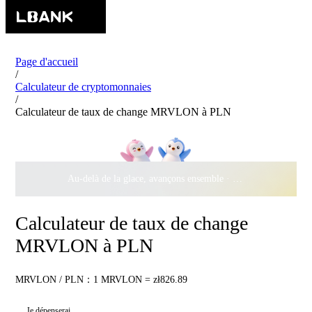
Page d'accueil
/
Calculateur de cryptomonnaies
/
Calculateur de taux de change MRVLON à PLN
Au-delà de la glace, avançons ensemble ·
500 000 $
de récomp
Calculateur de taux de change
MRVLON à PLN
MRVLON / PLN：1 MRVLON = zł826.89
Je dépenserai