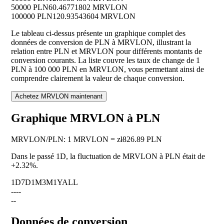
50000 PLN
60.46771802 MRVLON
100000 PLN
120.93543604 MRVLON
Le tableau ci-dessus présente un graphique complet des
données de conversion de PLN à MRVLON, illustrant la
relation entre PLN et MRVLON pour différents montants de
conversion courants. La liste couvre les taux de change de 1
PLN à 100 000 PLN en MRVLON, vous permettant ainsi de
comprendre clairement la valeur de chaque conversion.
Achetez MRVLON maintenant
Graphique MRVLON à PLN
MRVLON
/
PLN
:
1 MRVLON = zł826.89 PLN
Dans le passé 1D, la fluctuation de MRVLON à PLN était de
+2.32%
.
1D
7D
1M
3M
1Y
ALL
--
--
--
Données de conversion