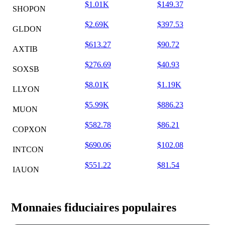
$1.01K
$149.37
SHOPON
$2.69K
$397.53
GLDON
$613.27
$90.72
AXTIB
$276.69
$40.93
SOXSB
$8.01K
$1.19K
LLYON
$5.99K
$886.23
MUON
$582.78
$86.21
COPXON
$690.06
$102.08
INTCON
$551.22
$81.54
IAUON
Monnaies fiduciaires populaires