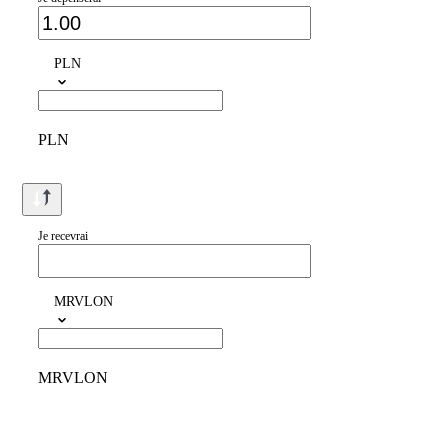
PLN
PLN
Je recevrai
MRVLON
MRVLON