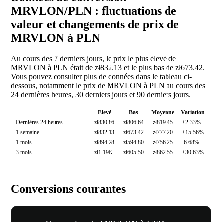
MRVLON/PLN : fluctuations de
valeur et changements de prix de
MRVLON à PLN
Au cours des 7 derniers jours, le prix le plus élevé de
MRVLON à PLN était de zł832.13 et le plus bas de zł673.42.
Vous pouvez consulter plus de données dans le tableau ci-
dessous, notamment le prix de MRVLON à PLN au cours des
24 dernières heures, 30 derniers jours et 90 derniers jours.
Elevé
Bas
Moyenne
Variation
Dernières 24 heures
zł830.86
zł806.64
zł819.45
+2.33%
1 semaine
zł832.13
zł673.42
zł777.20
+15.56%
1 mois
zł894.28
zł594.80
zł756.25
-6.68%
3 mois
zł1.19K
zł605.50
zł862.55
+30.63%
Conversions courantes