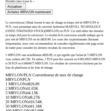
Dernière mise à jour le --
Actualiser
Achetez MRVLON maintenant
Le convertisseur LBank fournit le taux de change en temps réel de MRVLON et
PLN, vous permettant ainsi de convertir facilement MARVELL TECHNOLOGY
(ONDO TOKENIZED STOCK)(MRVLON) en PLN. Cet outil utilise des données
en temps réel pour la conversion. Le résultat de la conversion actuelle indique que le
prix réel de MRVLON est de zł826.89. Les cours des cryptomonnaies fluctuant
fréquemment, nous vous recommandons de consulter régulièrement cette page avant
de trader pour consulter les derniers résultats de conversion.
1 MRVLON vaut actuellement zł826.89, ce qui signifie que l'achat de 5 MRVLON
vous coûtera zł4.13K. De même, 1 PLN peut être converti en 0.00120935 MRVLON
et 50 PLN en 0.0604675 MRVLON. Ces résultats de conversion n'incluent pas les
frais de plateforme ni les frais de minage.
MRVLON/PLN Convertisseur de taux de change
MRVLON
PLN
1 MRVLON
zł826.89
2 MRVLON
zł1.65K
5 MRVLON
zł4.13K
10 MRVLON
zł8.27K
20 MRVLON
zł16.54K
50 MRVLON
zł41.34K
100 MRVLON
zł82.69K