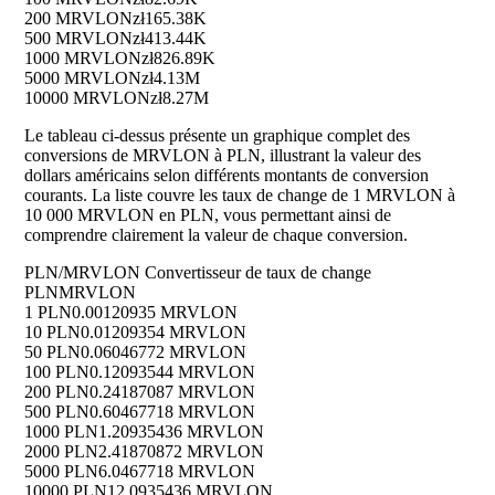
200 MRVLON
zł165.38K
500 MRVLON
zł413.44K
1000 MRVLON
zł826.89K
5000 MRVLON
zł4.13M
10000 MRVLON
zł8.27M
Le tableau ci-dessus présente un graphique complet des
conversions de MRVLON à PLN, illustrant la valeur des
dollars américains selon différents montants de conversion
courants. La liste couvre les taux de change de 1 MRVLON à
10 000 MRVLON en PLN, vous permettant ainsi de
comprendre clairement la valeur de chaque conversion.
PLN/MRVLON Convertisseur de taux de change
PLN
MRVLON
1 PLN
0.00120935 MRVLON
10 PLN
0.01209354 MRVLON
50 PLN
0.06046772 MRVLON
100 PLN
0.12093544 MRVLON
200 PLN
0.24187087 MRVLON
500 PLN
0.60467718 MRVLON
1000 PLN
1.20935436 MRVLON
2000 PLN
2.41870872 MRVLON
5000 PLN
6.0467718 MRVLON
10000 PLN
12.0935436 MRVLON