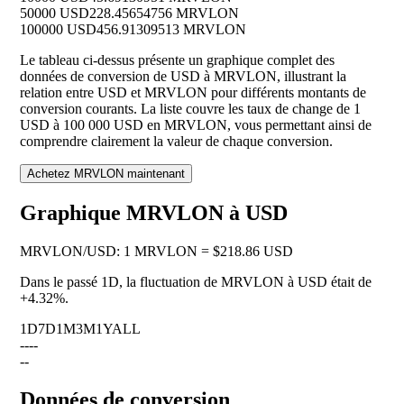
50000 USD
228.45654756 MRVLON
100000 USD
456.91309513 MRVLON
Le tableau ci-dessus présente un graphique complet des
données de conversion de USD à MRVLON, illustrant la
relation entre USD et MRVLON pour différents montants de
conversion courants. La liste couvre les taux de change de 1
USD à 100 000 USD en MRVLON, vous permettant ainsi de
comprendre clairement la valeur de chaque conversion.
Achetez MRVLON maintenant
Graphique MRVLON à USD
MRVLON
/
USD
:
1 MRVLON = $218.86 USD
Dans le passé 1D, la fluctuation de MRVLON à USD était de
+4.32%
.
1D
7D
1M
3M
1Y
ALL
--
--
--
Données de conversion