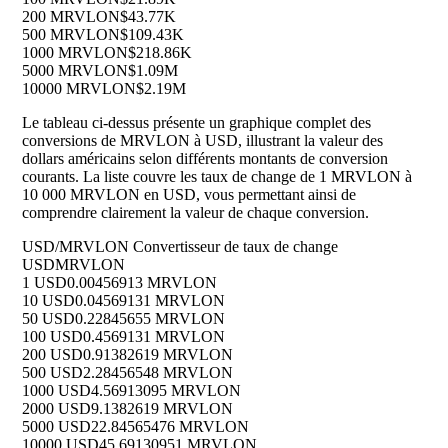
200 MRVLON
$43.77K
500 MRVLON
$109.43K
1000 MRVLON
$218.86K
5000 MRVLON
$1.09M
10000 MRVLON
$2.19M
Le tableau ci-dessus présente un graphique complet des
conversions de MRVLON à USD, illustrant la valeur des
dollars américains selon différents montants de conversion
courants. La liste couvre les taux de change de 1 MRVLON à
10 000 MRVLON en USD, vous permettant ainsi de
comprendre clairement la valeur de chaque conversion.
USD/MRVLON Convertisseur de taux de change
USD
MRVLON
1 USD
0.00456913 MRVLON
10 USD
0.04569131 MRVLON
50 USD
0.22845655 MRVLON
100 USD
0.4569131 MRVLON
200 USD
0.91382619 MRVLON
500 USD
2.28456548 MRVLON
1000 USD
4.56913095 MRVLON
2000 USD
9.1382619 MRVLON
5000 USD
22.84565476 MRVLON
10000 USD
45.69130951 MRVLON