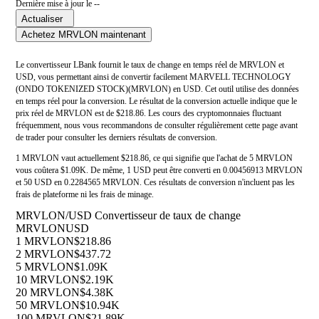
Dernière mise à jour le --
Actualiser
Achetez MRVLON maintenant
Le convertisseur LBank fournit le taux de change en temps réel de MRVLON et
USD, vous permettant ainsi de convertir facilement MARVELL TECHNOLOGY
(ONDO TOKENIZED STOCK)(MRVLON) en USD. Cet outil utilise des données
en temps réel pour la conversion. Le résultat de la conversion actuelle indique que le
prix réel de MRVLON est de $218.86. Les cours des cryptomonnaies fluctuant
fréquemment, nous vous recommandons de consulter régulièrement cette page avant
de trader pour consulter les derniers résultats de conversion.
1 MRVLON vaut actuellement $218.86, ce qui signifie que l'achat de 5 MRVLON
vous coûtera $1.09K. De même, 1 USD peut être converti en 0.00456913 MRVLON
et 50 USD en 0.2284565 MRVLON. Ces résultats de conversion n'incluent pas les
frais de plateforme ni les frais de minage.
MRVLON/USD Convertisseur de taux de change
MRVLON
USD
1 MRVLON
$218.86
2 MRVLON
$437.72
5 MRVLON
$1.09K
10 MRVLON
$2.19K
20 MRVLON
$4.38K
50 MRVLON
$10.94K
100 MRVLON
$21.89K