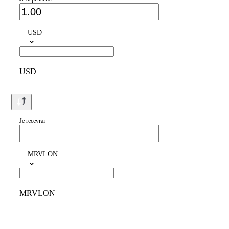
USD
USD
Je recevrai
MRVLON
MRVLON