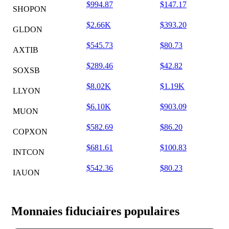
$994.87
$147.17
SHOPON
$2.66K
$393.20
GLDON
$545.73
$80.73
AXTIB
$289.46
$42.82
SOXSB
$8.02K
$1.19K
LLYON
$6.10K
$903.09
MUON
$582.69
$86.20
COPXON
$681.61
$100.83
INTCON
$542.36
$80.23
IAUON
Monnaies fiduciaires populaires