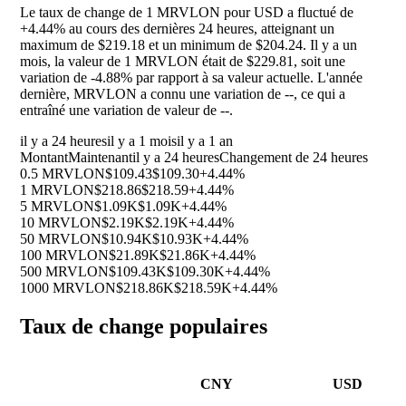
Le taux de change de 1 MRVLON pour USD a fluctué de
+4.44%
au cours des dernières 24 heures, atteignant un
maximum de $219.18 et un minimum de $204.24. Il y a un
mois, la valeur de 1 MRVLON était de $229.81, soit une
variation de
-4.88%
par rapport à sa valeur actuelle. L'année
dernière, MRVLON a connu une variation de
--
, ce qui a
entraîné une variation de valeur de
--
.
il y a 24 heures
il y a 1 mois
il y a 1 an
Montant
Maintenant
il y a 24 heures
Changement de 24 heures
0.5 MRVLON
$109.43
$109.30
+4.44%
1 MRVLON
$218.86
$218.59
+4.44%
5 MRVLON
$1.09K
$1.09K
+4.44%
10 MRVLON
$2.19K
$2.19K
+4.44%
50 MRVLON
$10.94K
$10.93K
+4.44%
100 MRVLON
$21.89K
$21.86K
+4.44%
500 MRVLON
$109.43K
$109.30K
+4.44%
1000 MRVLON
$218.86K
$218.59K
+4.44%
Taux de change populaires
CNY
USD