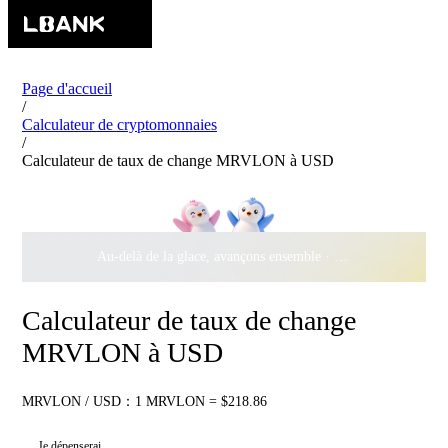
Page d'accueil
/
Calculateur de cryptomonnaies
/
Calculateur de taux de change MRVLON à USD
Au-delà de la glace, avançons ensemble ·
500 000 $
de récomp
Calculateur de taux de change
MRVLON à USD
MRVLON / USD：1 MRVLON = $218.86
Je dépenserai