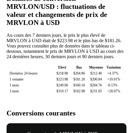
MRVLON/USD : fluctuations de
valeur et changements de prix de
MRVLON à USD
Au cours des 7 derniers jours, le prix le plus élevé de
MRVLON à USD était de $223.98 et le plus bas de $181.26.
Vous pouvez consulter plus de données dans le tableau ci-
dessous, notamment le prix de MRVLON à USD au cours des
24 dernières heures, 30 derniers jours et 90 derniers jours.
Elevé
Bas
Moyenne
Variation
Dernières 24 heures
$218.98
$204.86
$212.40
+4.37%
1 semaine
$223.98
$181.26
$200.84
+10.01%
1 mois
$249.06
$160.10
$204.76
-0.13%
3 mois
$319.17
$162.98
$231.05
+28.07%
Conversions courantes