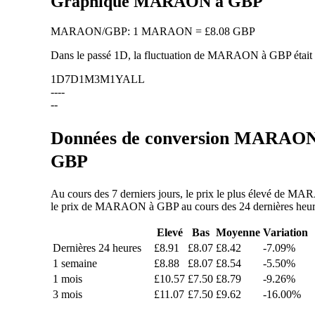
Graphique MARAON à GBP
MARAON
/
GBP
:
1 MARAON = £8.08 GBP
Dans le passé 1D, la fluctuation de MARAON à GBP était
1D
7D
1M
3M
1Y
ALL
--
--
--
Données de conversion MARAON/
GBP
Au cours des 7 derniers jours, le prix le plus élevé de MA
le prix de MARAON à GBP au cours des 24 dernières heures,
Elevé
Bas
Moyenne
Variation
Dernières 24 heures
£8.91
£8.07
£8.42
-7.09%
1 semaine
£8.88
£8.07
£8.54
-5.50%
1 mois
£10.57
£7.50
£8.79
-9.26%
3 mois
£11.07
£7.50
£9.62
-16.00%