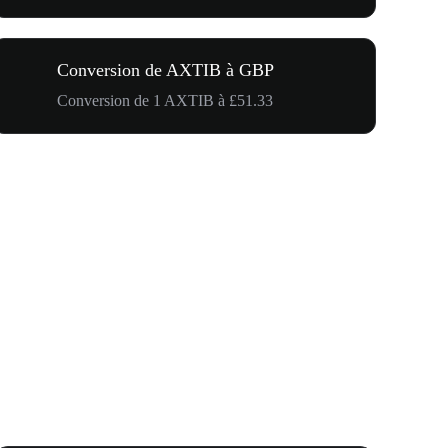
Conversion de AXTIB à GBP
Conversion de 1 AXTIB à £51.33
Carnaval 