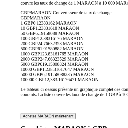
couvre les taux de change de 1 MARAON à 10 000 MARAON 
GBP/MARAON Convertisseur de taux de change
GBP
MARAON
1 GBP
0.12383162 MARAON
10 GBP
1.23831618 MARAON
50 GBP
6.19158088 MARAON
100 GBP
12.38316176 MARAON
200 GBP
24.76632353 MARAON
500 GBP
61.91580882 MARAON
1000 GBP
123.83161765 MARAON
2000 GBP
247.66323529 MARAON
5000 GBP
619.15808824 MARAON
10000 GBP
1,238.31617647 MARAON
50000 GBP
6,191.58088235 MARAON
100000 GBP
12,383.16176471 MARAON
Le tableau ci-dessus présente un graphique complet des 
courants. La liste couvre les taux de change de 1 GBP à 
Achetez MARAON maintenant