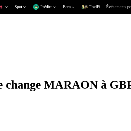
Spot
Prédire
Earn
TradFi
Événements po
x de change MARAON à GB