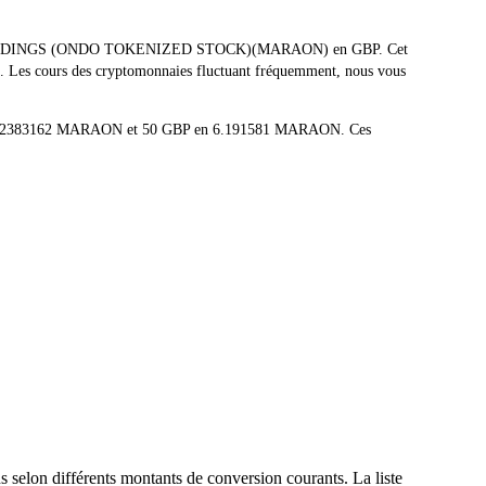
t MARA HOLDINGS (ONDO TOKENIZED STOCK)(MARAON) en GBP. Cet
08. Les cours des cryptomonnaies fluctuant fréquemment, nous vous
en 0.12383162 MARAON et 50 GBP en 6.191581 MARAON. Ces
selon différents montants de conversion courants. La liste