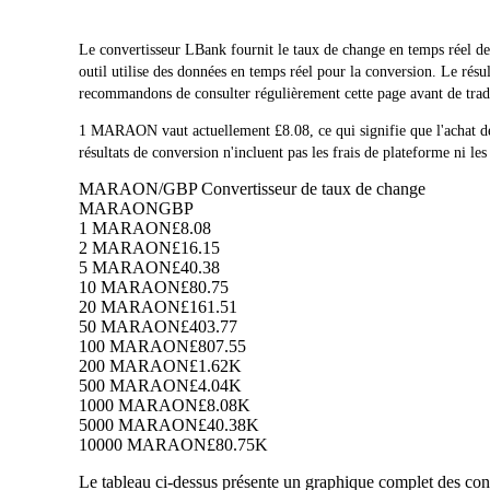
Le convertisseur LBank fournit le taux de change en temps
outil utilise des données en temps réel pour la conversion. Le ré
recommandons de consulter régulièrement cette page avant de trader
1 MARAON vaut actuellement £8.08, ce qui signifie que l'ach
résultats de conversion n'incluent pas les frais de plateforme ni les
MARAON/GBP Convertisseur de taux de change
MARAON
GBP
1 MARAON
£8.08
2 MARAON
£16.15
5 MARAON
£40.38
10 MARAON
£80.75
20 MARAON
£161.51
50 MARAON
£403.77
100 MARAON
£807.55
200 MARAON
£1.62K
500 MARAON
£4.04K
1000 MARAON
£8.08K
5000 MARAON
£40.38K
10000 MARAON
£80.75K
Le tableau ci-dessus présente un graphique complet des con