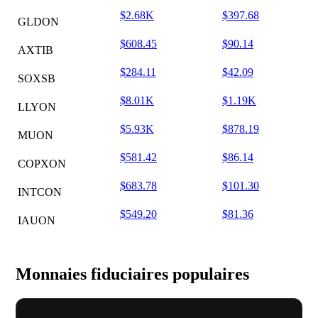
$2.68K
$397.68
GLDON
$608.45
$90.14
AXTIB
$284.11
$42.09
SOXSB
$8.01K
$1.19K
LLYON
$5.93K
$878.19
MUON
$581.42
$86.14
COPXON
$683.78
$101.30
INTCON
$549.20
$81.36
IAUON
Monnaies fiduciaires populaires