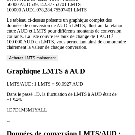
50000 AUD
539,142.37753701 LMTS
100000 AUD
1,078,284.75507401 LMTS
Le tableau ci-dessus présente un graphique complet des
données de conversion de AUD à LMTS, illustrant la relation
entre AUD et LMTS pour différents montants de conversion
courants. La liste couvre les taux de change de 1 AUD à
100 000 AUD en LMTS, vous permettant ainsi de comprendre
clairement la valeur de chaque conversion.
Achetez LMTS maintenant
Graphique LMTS à AUD
LMTS
/
AUD
:
1 LMTS = $0.0927 AUD
Dans le passé 1D, la fluctuation de LMTS à AUD était de
+1.94%
.
1D
7D
1M
3M
1Y
ALL
--
--
--
Données de conversion LMTS/AUD :