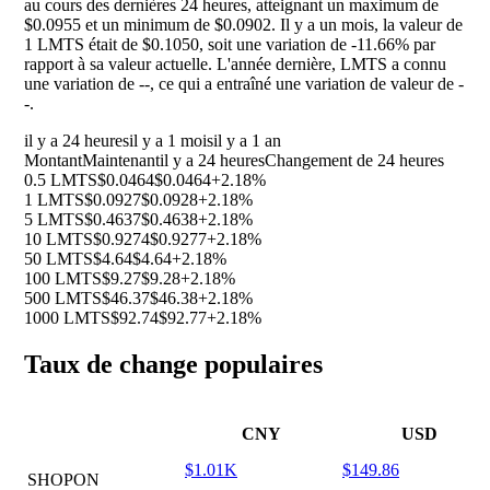
au cours des dernières 24 heures, atteignant un maximum de
$0.0955 et un minimum de $0.0902. Il y a un mois, la valeur de
1 LMTS était de $0.1050, soit une variation de
-11.66%
par
rapport à sa valeur actuelle. L'année dernière, LMTS a connu
une variation de
--
, ce qui a entraîné une variation de valeur de
-
-
.
il y a 24 heures
il y a 1 mois
il y a 1 an
Montant
Maintenant
il y a 24 heures
Changement de 24 heures
0.5 LMTS
$0.0464
$0.0464
+2.18%
1 LMTS
$0.0927
$0.0928
+2.18%
5 LMTS
$0.4637
$0.4638
+2.18%
10 LMTS
$0.9274
$0.9277
+2.18%
50 LMTS
$4.64
$4.64
+2.18%
100 LMTS
$9.27
$9.28
+2.18%
500 LMTS
$46.37
$46.38
+2.18%
1000 LMTS
$92.74
$92.77
+2.18%
Taux de change populaires
CNY
USD
$1.01K
$149.86
SHOPON