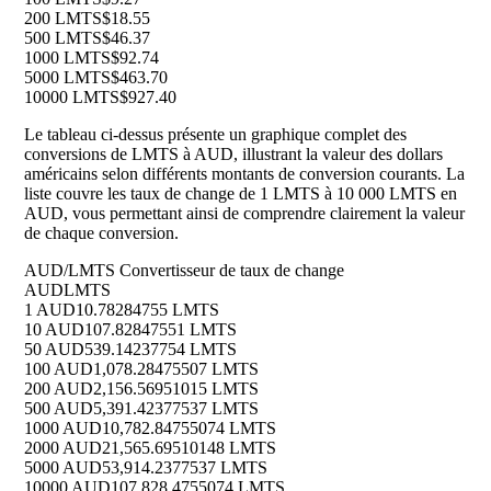
200 LMTS
$18.55
500 LMTS
$46.37
1000 LMTS
$92.74
5000 LMTS
$463.70
10000 LMTS
$927.40
Le tableau ci-dessus présente un graphique complet des
conversions de LMTS à AUD, illustrant la valeur des dollars
américains selon différents montants de conversion courants. La
liste couvre les taux de change de 1 LMTS à 10 000 LMTS en
AUD, vous permettant ainsi de comprendre clairement la valeur
de chaque conversion.
AUD/LMTS Convertisseur de taux de change
AUD
LMTS
1 AUD
10.78284755 LMTS
10 AUD
107.82847551 LMTS
50 AUD
539.14237754 LMTS
100 AUD
1,078.28475507 LMTS
200 AUD
2,156.56951015 LMTS
500 AUD
5,391.42377537 LMTS
1000 AUD
10,782.84755074 LMTS
2000 AUD
21,565.69510148 LMTS
5000 AUD
53,914.2377537 LMTS
10000 AUD
107,828.4755074 LMTS