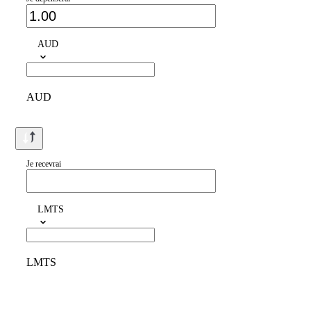
AUD
AUD
Je recevrai
LMTS
LMTS