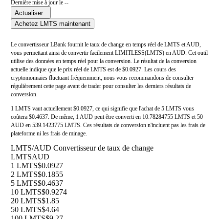
Dernière mise à jour le --
Actualiser
Achetez LMTS maintenant
Le convertisseur LBank fournit le taux de change en temps réel de LMTS et AUD,
vous permettant ainsi de convertir facilement LIMITLESS(LMTS) en AUD. Cet outil
utilise des données en temps réel pour la conversion. Le résultat de la conversion
actuelle indique que le prix réel de LMTS est de $0.0927. Les cours des
cryptomonnaies fluctuant fréquemment, nous vous recommandons de consulter
régulièrement cette page avant de trader pour consulter les derniers résultats de
conversion.
1 LMTS vaut actuellement $0.0927, ce qui signifie que l'achat de 5 LMTS vous
coûtera $0.4637. De même, 1 AUD peut être converti en 10.78284755 LMTS et 50
AUD en 539.1423775 LMTS. Ces résultats de conversion n'incluent pas les frais de
plateforme ni les frais de minage.
LMTS/AUD Convertisseur de taux de change
LMTS
AUD
1 LMTS
$0.0927
2 LMTS
$0.1855
5 LMTS
$0.4637
10 LMTS
$0.9274
20 LMTS
$1.85
50 LMTS
$4.64
100 LMTS
$9.27