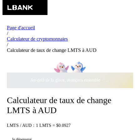
Page d'accueil
/
Calculateur de cryptomonnaies
/
Calculateur de taux de change LMTS à AUD
Au-delà de la glace, avançons ensemble ·
500 000 $
de récomp
Calculateur de taux de change
LMTS à AUD
LMTS / AUD：1 LMTS = $0.0927
Je dépenserai