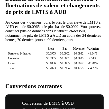
fluctuations de valeur et changements
de prix de LMTS à AUD
Au cours des 7 derniers jours, le prix le plus élevé de LMTS à
AUD était de $0.0965 et le plus bas de $0.0902. Vous pouvez
consulter plus de données dans le tableau ci-dessous,
notamment le prix de LMTS à AUD au cours des 24 dernières
heures, 30 derniers jours et 90 derniers jours.
Elevé
Bas
Moyenne
Variation
Dernières 24 heures
$0.0955
$0.0902
$0.0932
+1.94%
1 semaine
$0.0965
$0.0902
$0.0935
-2.54%
1 mois
$0.1066
$0.0885
$0.0967
-11.01%
3 mois
$0.2073
$0.0904
$0.1255
-54.73%
Conversions courantes
Conversion de LMTS à USD