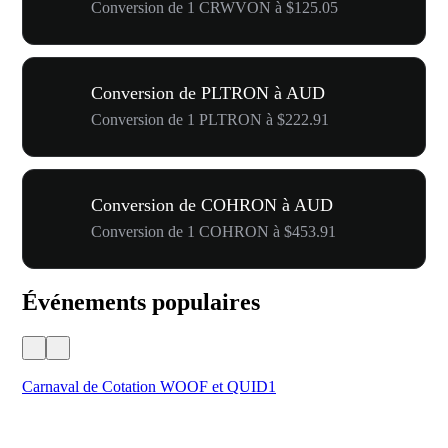
Conversion de 1 CRWVON à $125.05
Conversion de PLTRON à AUD
Conversion de 1 PLTRON à $222.91
Conversion de COHRON à AUD
Conversion de 1 COHRON à $453.91
Événements populaires
Carnaval de Cotation WOOF et QUID1
Vot