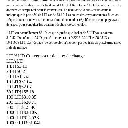
Le convertisseur LBank fournit le taux de change en temps réel de LIT et AUD, vous
permettant ainsi de convertir facilement LIGHTER(LIT) en AUD. Cet outil utilise des
données en temps réel pour la conversion. Le résultat de la conversion actuelle
indique que le prix réel de LIT est de $3.10. Les cours des cryptomonnaies fluctuant
fréquemment, nous vous recommandons de consulter régulièrement cette page avant
de trader pour consulter les derniers résultats de conversion.
1 LIT vaut actuellement $3.10, ce qui signifie que l'achat de 5 LIT vous coûtera
$15.52. De même, 1 AUD peut être converti en 0.3222136 LIT et 50 AUD en
16.11068 LIT. Ces résultats de conversion n'incluent pas les frais de plateforme ni les
frais de minage.
LIT/AUD Convertisseur de taux de change
LIT
AUD
1 LIT
$3.10
2 LIT
$6.21
5 LIT
$15.52
10 LIT
$31.04
20 LIT
$62.07
50 LIT
$155.18
100 LIT
$310.35
200 LIT
$620.71
500 LIT
$1.55K
1000 LIT
$3.10K
5000 LIT
$15.52K
10000 LIT
$31.04K