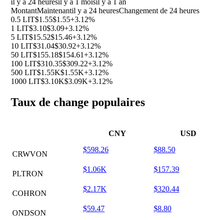
il y a 24 heures
il y a 1 mois
il y a 1 an
Montant
Maintenant
il y a 24 heures
Changement de 24 heures
0.5 LIT
$1.55
$1.55
+3.12%
1 LIT
$3.10
$3.09
+3.12%
5 LIT
$15.52
$15.46
+3.12%
10 LIT
$31.04
$30.92
+3.12%
50 LIT
$155.18
$154.61
+3.12%
100 LIT
$310.35
$309.22
+3.12%
500 LIT
$1.55K
$1.55K
+3.12%
1000 LIT
$3.10K
$3.09K
+3.12%
Taux de change populaires
CNY
USD
$598.26
$88.50
CRWVON
$1.06K
$157.39
PLTRON
$2.17K
$320.44
COHRON
$59.47
$8.80
ONDSON