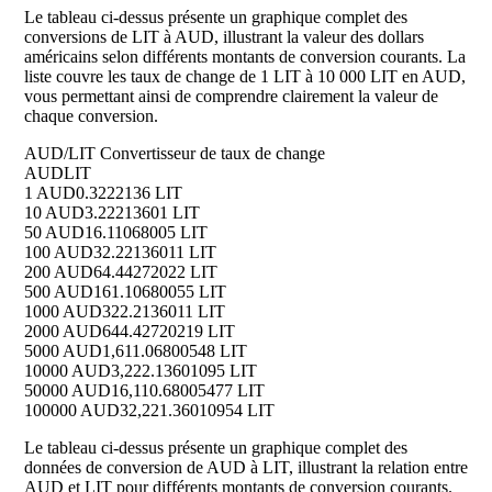
Le tableau ci-dessus présente un graphique complet des
conversions de LIT à AUD, illustrant la valeur des dollars
américains selon différents montants de conversion courants. La
liste couvre les taux de change de 1 LIT à 10 000 LIT en AUD,
vous permettant ainsi de comprendre clairement la valeur de
chaque conversion.
AUD/LIT Convertisseur de taux de change
AUD
LIT
1 AUD
0.3222136 LIT
10 AUD
3.22213601 LIT
50 AUD
16.11068005 LIT
100 AUD
32.22136011 LIT
200 AUD
64.44272022 LIT
500 AUD
161.10680055 LIT
1000 AUD
322.2136011 LIT
2000 AUD
644.42720219 LIT
5000 AUD
1,611.06800548 LIT
10000 AUD
3,222.13601095 LIT
50000 AUD
16,110.68005477 LIT
100000 AUD
32,221.36010954 LIT
Le tableau ci-dessus présente un graphique complet des
données de conversion de AUD à LIT, illustrant la relation entre
AUD et LIT pour différents montants de conversion courants.