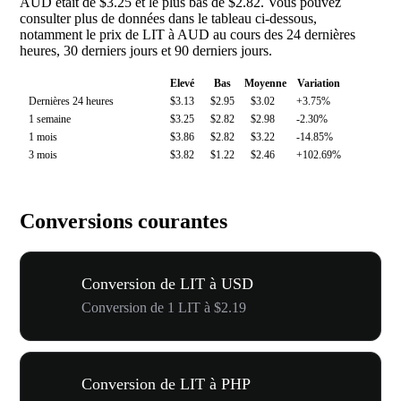
AUD était de $3.25 et le plus bas de $2.82. Vous pouvez
consulter plus de données dans le tableau ci-dessous,
notamment le prix de LIT à AUD au cours des 24 dernières
heures, 30 derniers jours et 90 derniers jours.
Elevé
Bas
Moyenne
Variation
Dernières 24 heures
$3.13
$2.95
$3.02
+3.75%
1 semaine
$3.25
$2.82
$2.98
-2.30%
1 mois
$3.86
$2.82
$3.22
-14.85%
3 mois
$3.82
$1.22
$2.46
+102.69%
Conversions courantes
Conversion de LIT à USD
Conversion de 1 LIT à $2.19
Conversion de LIT à PHP