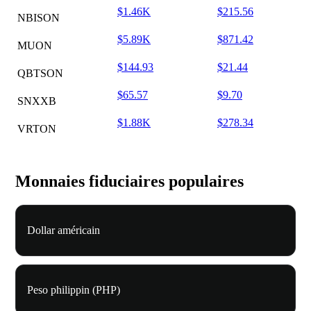
$1.46K
$215.56
NBISON
$5.89K
$871.42
MUON
$144.93
$21.44
QBTSON
$65.57
$9.70
SNXXB
$1.88K
$278.34
VRTON
Monnaies fiduciaires populaires
Dollar américain
Peso philippin (PHP)