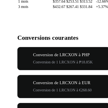
1 mois
$357.64
$253.51
$313.52
-12.66
3 mois
$432.67
$267.41
$331.84
+5.37%
Conversions courantes
Conversion de LRCXON à PHP
Conversion de 1 LRCXON à ₱18.85K
Conversion de LRCXON à EUR
Conversion de 1 LRCXON à €268.60