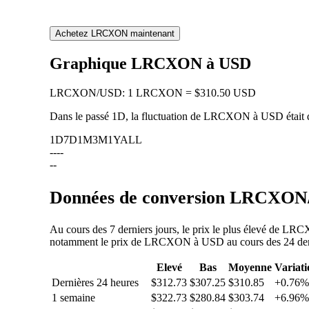
Achetez LRCXON maintenant
Graphique LRCXON à USD
LRCXON
/
USD
:
1 LRCXON = $310.50 USD
Dans le passé 1D, la fluctuation de LRCXON à USD était
1D
7D
1M
3M
1Y
ALL
--
--
--
Données de conversion LRCXON/U
Au cours des 7 derniers jours, le prix le plus élevé de LR
notamment le prix de LRCXON à USD au cours des 24 dernièr
Elevé
Bas
Moyenne
Variati
Dernières 24 heures
$312.73
$307.25
$310.85
+0.76%
1 semaine
$322.73
$280.84
$303.74
+6.96%