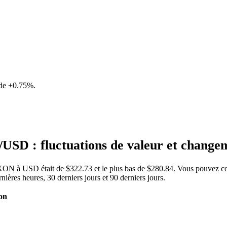
 de
+0.75%
.
SD : fluctuations de valeur et chang
CXON à USD était de $322.73 et le plus bas de $280.84. Vous pouvez con
es heures, 30 derniers jours et 90 derniers jours.
on