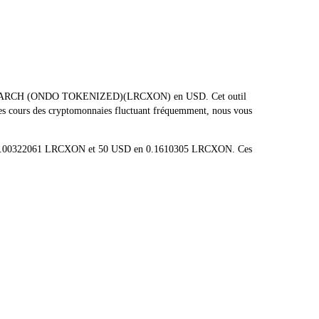
AM RESEARCH (ONDO TOKENIZED)(LRCXON) en USD. Cet outil
 Les cours des cryptomonnaies fluctuant fréquemment, nous vous
 en 0.00322061 LRCXON et 50 USD en 0.1610305 LRCXON. Ces