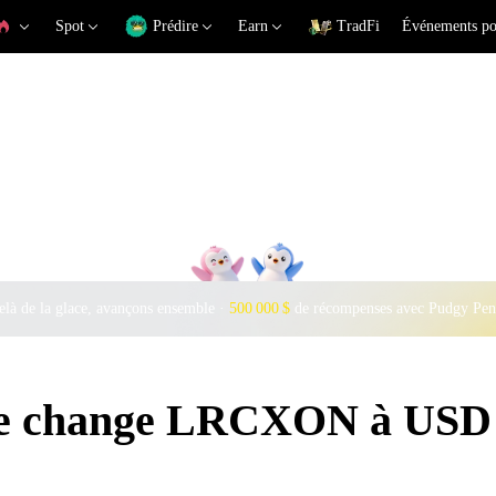
Spot
Prédire
Earn
TradFi
Événements po
là de la glace, avançons ensemble ·
500 000 $
de récompenses avec Pudgy Pen
 de change LRCXON à USD