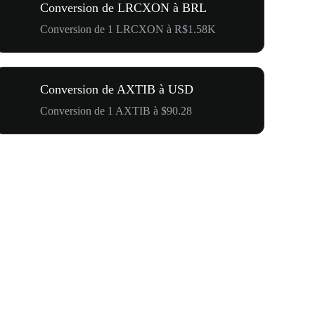
Conversion de LRCXON à BRL
Conversion de 1 LRCXON à R$1.58K
Conversion de AXTIB à USD
Conversion de 1 AXTIB à $90.28
500 000 $ p