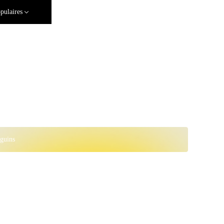
pulaires
guins