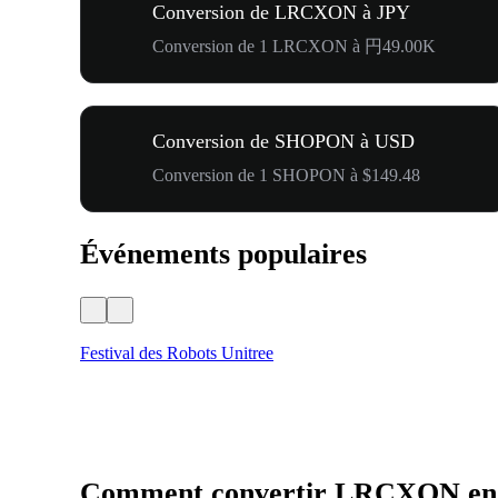
Conversion de LRCXON à JPY
Conversion de 1 LRCXON à 円49.00K
Conversion de SHOPON à USD
Conversion de 1 SHOPON à $149.48
Événements populaires
Festival des Robots Unitree
Comment convertir LRCXON e