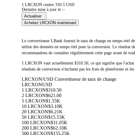
1 LRCXON contre 310.5 USD
Dernière mise à jour le --
Actualiser
Achetez LRCXON maintenant
Le convertisseur LBank fournit le taux de change en temps 
utilise des données en temps réel pour la conversion. Le résultat
recommandons de consulter régulièrement cette page avant de trader
1 LRCXON vaut actuellement $310.50, ce qui signifie que l'a
résultats de conversion n'incluent pas les frais de plateforme ni les
LRCXON/USD Convertisseur de taux de change
LRCXON
USD
1 LRCXON
$310.50
2 LRCXON
$621.00
5 LRCXON
$1.55K
10 LRCXON
$3.10K
20 LRCXON
$6.21K
50 LRCXON
$15.53K
100 LRCXON
$31.05K
200 LRCXON
$62.10K
500 LRCXON
$155.25K