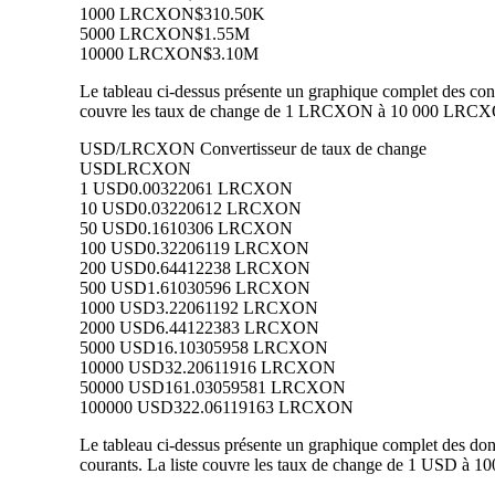
1000 LRCXON
$310.50K
5000 LRCXON
$1.55M
10000 LRCXON
$3.10M
Le tableau ci-dessus présente un graphique complet des con
couvre les taux de change de 1 LRCXON à 10 000 LRCXON 
USD/LRCXON Convertisseur de taux de change
USD
LRCXON
1 USD
0.00322061 LRCXON
10 USD
0.03220612 LRCXON
50 USD
0.1610306 LRCXON
100 USD
0.32206119 LRCXON
200 USD
0.64412238 LRCXON
500 USD
1.61030596 LRCXON
1000 USD
3.22061192 LRCXON
2000 USD
6.44122383 LRCXON
5000 USD
16.10305958 LRCXON
10000 USD
32.20611916 LRCXON
50000 USD
161.03059581 LRCXON
100000 USD
322.06119163 LRCXON
Le tableau ci-dessus présente un graphique complet des d
courants. La liste couvre les taux de change de 1 USD à 