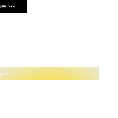
pulaires
guins