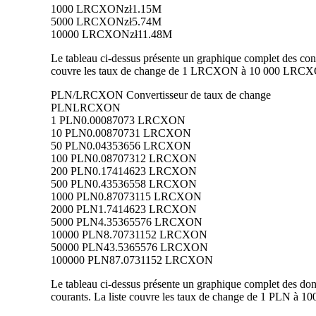
1000 LRCXON
zł1.15M
5000 LRCXON
zł5.74M
10000 LRCXON
zł11.48M
Le tableau ci-dessus présente un graphique complet des con
couvre les taux de change de 1 LRCXON à 10 000 LRCXON 
PLN/LRCXON Convertisseur de taux de change
PLN
LRCXON
1 PLN
0.00087073 LRCXON
10 PLN
0.00870731 LRCXON
50 PLN
0.04353656 LRCXON
100 PLN
0.08707312 LRCXON
200 PLN
0.17414623 LRCXON
500 PLN
0.43536558 LRCXON
1000 PLN
0.87073115 LRCXON
2000 PLN
1.7414623 LRCXON
5000 PLN
4.35365576 LRCXON
10000 PLN
8.70731152 LRCXON
50000 PLN
43.5365576 LRCXON
100000 PLN
87.0731152 LRCXON
Le tableau ci-dessus présente un graphique complet des d
courants. La liste couvre les taux de change de 1 PLN à 