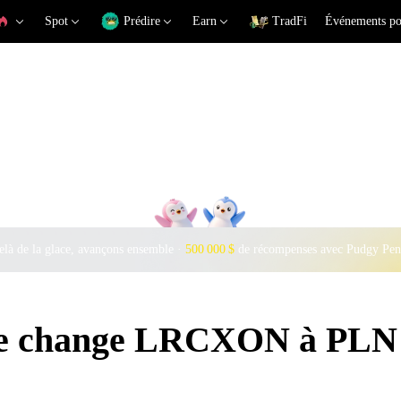
Spot
Prédire
Earn
TradFi
Événements po
là de la glace, avançons ensemble ·
500 000 $
de récompenses avec Pudgy Pen
 de change LRCXON à PLN