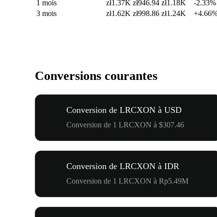
1 mois
zł1.37K
zł946.94
zł1.18K
-2.33%
3 mois
zł1.62K
zł998.86
zł1.24K
+4.66
Conversions courantes
Conversion de LRCXON à USD
Conversion de 1 LRCXON à $307.46
Conversion de LRCXON à IDR
Conversion de 1 LRCXON à Rp5.49M