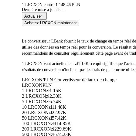
1 LRCXON contre 1,148.46 PLN
Dernière mise à jour le --
Actualiser
Achetez LRCXON maintenant
Le convertisseur LBank fournit le taux de change en temps 
utilise des données en temps réel pour la conversion. Le résultat
recommandons de consulter régulièrement cette page avant de trader
1 LRCXON vaut actuellement zł1.15K, ce qui signifie que l'a
résultats de conversion n'incluent pas les frais de plateforme ni les
LRCXON/PLN Convertisseur de taux de change
LRCXON
PLN
1 LRCXON
zł1.15K
2 LRCXON
zł2.30K
5 LRCXON
zł5.74K
10 LRCXON
zł11.48K
20 LRCXON
zł22.97K
50 LRCXON
zł57.42K
100 LRCXON
zł114.85K
200 LRCXON
zł229.69K
500 LRCXON
zł574.23K