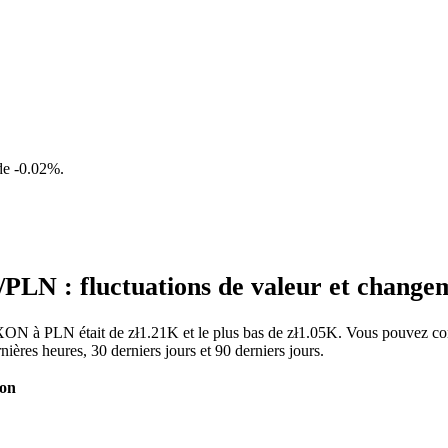
 de
-0.02%
.
LN : fluctuations de valeur et chang
CXON à PLN était de zł1.21K et le plus bas de zł1.05K. Vous pouvez con
es heures, 30 derniers jours et 90 derniers jours.
ion