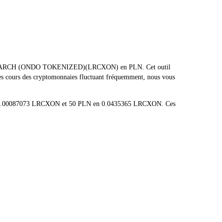
AM RESEARCH (ONDO TOKENIZED)(LRCXON) en PLN. Cet outil
 Les cours des cryptomonnaies fluctuant fréquemment, nous vous
i en 0.00087073 LRCXON et 50 PLN en 0.0435365 LRCXON. Ces