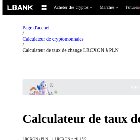
Acheter des cryptos
Marchés
Futures
Page d'accueil
/
Calculateur de cryptomonnaies
/
Calculateur de taux de change LRCXON à PLN
Au-de
Calculateur de taux
LRCXON / PLN：1 LRCXON = zł1.15K