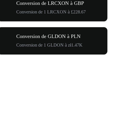
Conversion de LRCXON à GBP
Conversion de 1 LRCXON à £228.67
Conversion de GLDON à PLN
Conversion de 1 GLDON à zł1.47K
Carnaval 