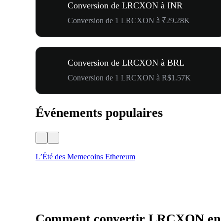
Conversion de LRCXON à INR
Conversion de 1 LRCXON à ₹29.28K
Conversion de LRCXON à BRL
Conversion de 1 LRCXON à R$1.57K
Événements populaires
L’Été des Memecoins Ethereum
Comment convertir LRCXON e