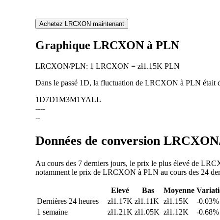
Achetez LRCXON maintenant
Graphique LRCXON à PLN
LRCXON
/
PLN
:
1 LRCXON = zł1.15K PLN
Dans le passé 1D, la fluctuation de LRCXON à PLN était
1D
7D
1M
3M
1Y
ALL
--
--
--
Données de conversion LRCXON/P
Au cours des 7 derniers jours, le prix le plus élevé de LR
notamment le prix de LRCXON à PLN au cours des 24 dernièr
Elevé
Bas
Moyenne
Variat
Dernières 24 heures
zł1.17K
zł1.11K
zł1.15K
-0.03%
1 semaine
zł1.21K
zł1.05K
zł1.12K
-0.68%