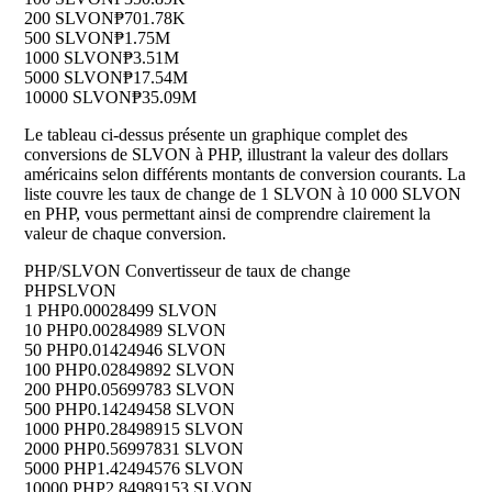
200 SLVON
₱701.78K
500 SLVON
₱1.75M
1000 SLVON
₱3.51M
5000 SLVON
₱17.54M
10000 SLVON
₱35.09M
Le tableau ci-dessus présente un graphique complet des
conversions de SLVON à PHP, illustrant la valeur des dollars
américains selon différents montants de conversion courants. La
liste couvre les taux de change de 1 SLVON à 10 000 SLVON
en PHP, vous permettant ainsi de comprendre clairement la
valeur de chaque conversion.
PHP/SLVON Convertisseur de taux de change
PHP
SLVON
1 PHP
0.00028499 SLVON
10 PHP
0.00284989 SLVON
50 PHP
0.01424946 SLVON
100 PHP
0.02849892 SLVON
200 PHP
0.05699783 SLVON
500 PHP
0.14249458 SLVON
1000 PHP
0.28498915 SLVON
2000 PHP
0.56997831 SLVON
5000 PHP
1.42494576 SLVON
10000 PHP
2.84989153 SLVON