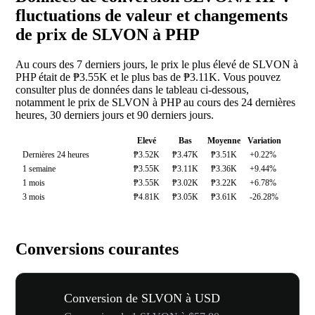
fluctuations de valeur et changements
de prix de SLVON à PHP
Au cours des 7 derniers jours, le prix le plus élevé de SLVON à
PHP était de ₱3.55K et le plus bas de ₱3.11K. Vous pouvez
consulter plus de données dans le tableau ci-dessous,
notamment le prix de SLVON à PHP au cours des 24 dernières
heures, 30 derniers jours et 90 derniers jours.
Elevé
Bas
Moyenne
Variation
Dernières 24 heures
₱3.52K
₱3.47K
₱3.51K
+0.22%
1 semaine
₱3.55K
₱3.11K
₱3.36K
+9.44%
1 mois
₱3.55K
₱3.02K
₱3.22K
+6.78%
3 mois
₱4.81K
₱3.05K
₱3.61K
-26.28%
Conversions courantes
Conversion de SLVON à USD