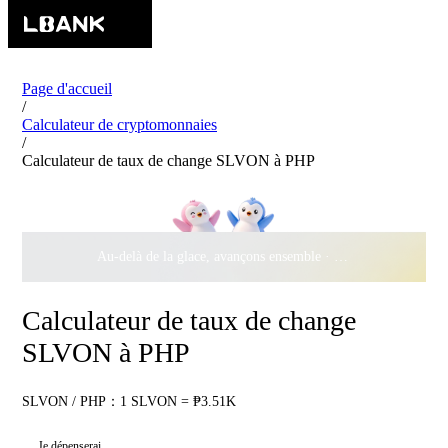
Page d'accueil
/
Calculateur de cryptomonnaies
/
Calculateur de taux de change SLVON à PHP
Au-delà de la glace, avançons ensemble ·
500 000 $
de récomp
Calculateur de taux de change
SLVON à PHP
SLVON / PHP：1 SLVON = ₱3.51K
Je dépenserai