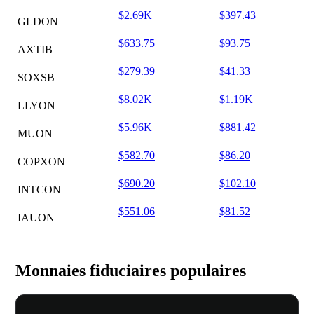
$2.69K
$397.43
GLDON
$633.75
$93.75
AXTIB
$279.39
$41.33
SOXSB
$8.02K
$1.19K
LLYON
$5.96K
$881.42
MUON
$582.70
$86.20
COPXON
$690.20
$102.10
INTCON
$551.06
$81.52
IAUON
Monnaies fiduciaires populaires