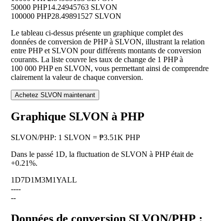
50000 PHP
14.24945763 SLVON
100000 PHP
28.49891527 SLVON
Le tableau ci-dessus présente un graphique complet des
données de conversion de PHP à SLVON, illustrant la relation
entre PHP et SLVON pour différents montants de conversion
courants. La liste couvre les taux de change de 1 PHP à
100 000 PHP en SLVON, vous permettant ainsi de comprendre
clairement la valeur de chaque conversion.
Achetez SLVON maintenant
Graphique SLVON à PHP
SLVON
/
PHP
:
1 SLVON = ₱3.51K PHP
Dans le passé 1D, la fluctuation de SLVON à PHP était de
+0.21%
.
1D
7D
1M
3M
1Y
ALL
--
--
--
Données de conversion SLVON/PHP :