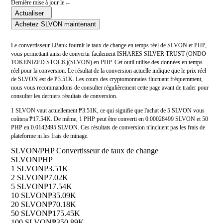
Dernière mise à jour le --
Actualiser
Achetez SLVON maintenant
Le convertisseur LBank fournit le taux de change en temps réel de SLVON et PHP,
vous permettant ainsi de convertir facilement ISHARES SILVER TRUST (ONDO
TOKENIZED STOCK)(SLVON) en PHP. Cet outil utilise des données en temps
réel pour la conversion. Le résultat de la conversion actuelle indique que le prix réel
de SLVON est de ₱3.51K. Les cours des cryptomonnaies fluctuant fréquemment,
nous vous recommandons de consulter régulièrement cette page avant de trader pour
consulter les derniers résultats de conversion.
1 SLVON vaut actuellement ₱3.51K, ce qui signifie que l'achat de 5 SLVON vous
coûtera ₱17.54K. De même, 1 PHP peut être converti en 0.00028499 SLVON et 50
PHP en 0.0142495 SLVON. Ces résultats de conversion n'incluent pas les frais de
plateforme ni les frais de minage.
SLVON/PHP Convertisseur de taux de change
SLVON
PHP
1 SLVON
₱3.51K
2 SLVON
₱7.02K
5 SLVON
₱17.54K
10 SLVON
₱35.09K
20 SLVON
₱70.18K
50 SLVON
₱175.45K
100 SLVON
₱350.89K