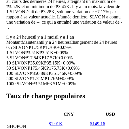
au cours des dernières 24 heures, atteignant un maximum de
₱3.52K et un minimum de ₱3.45K. Il y a un mois, la valeur de
1 SLVON était de ₱3.28K, soit une variation de
+7.17%
par
rapport à sa valeur actuelle. L'année dernière, SLVON a connu
une variation de
--
, ce qui a entraîné une variation de valeur de
-
-
.
il y a 24 heures
il y a 1 mois
il y a 1 an
Montant
Maintenant
il y a 24 heures
Changement de 24 heures
0.5 SLVON
₱1.75K
₱1.76K
+0.09%
1 SLVON
₱3.51K
₱3.51K
+0.09%
5 SLVON
₱17.54K
₱17.57K
+0.09%
10 SLVON
₱35.09K
₱35.15K
+0.09%
50 SLVON
₱175.45K
₱175.73K
+0.09%
100 SLVON
₱350.89K
₱351.46K
+0.09%
500 SLVON
₱1.75M
₱1.76M
+0.09%
1000 SLVON
₱3.51M
₱3.51M
+0.09%
Taux de change populaires
CNY
USD
$1.01K
$149.16
SHOPON