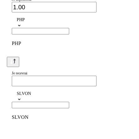
PHP
PHP
Je recevrai
SLVON
SLVON