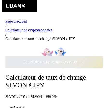
Page d'accueil
/
Calculateur de cryptomonnaies
/
Calculateur de taux de change SLVON à JPY
Au-delà de la glace, avançons ensemble ·
500 000 $
de récomp
Calculateur de taux de change
SLVON à JPY
SLVON / JPY：1 SLVON = 円9.02K
Je dépenserai