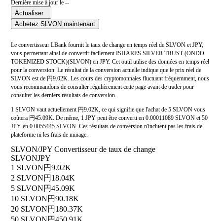
Dernière mise à jour le --
Actualiser
Achetez SLVON maintenant
Le convertisseur LBank fournit le taux de change en temps réel de SLVON et JPY,
vous permettant ainsi de convertir facilement ISHARES SILVER TRUST (ONDO
TOKENIZED STOCK)(SLVON) en JPY. Cet outil utilise des données en temps réel
pour la conversion. Le résultat de la conversion actuelle indique que le prix réel de
SLVON est de 円9.02K. Les cours des cryptomonnaies fluctuant fréquemment, nous
vous recommandons de consulter régulièrement cette page avant de trader pour
consulter les derniers résultats de conversion.
1 SLVON vaut actuellement 円9.02K, ce qui signifie que l'achat de 5 SLVON vous
coûtera 円45.09K. De même, 1 JPY peut être converti en 0.00011089 SLVON et 50
JPY en 0.0055445 SLVON. Ces résultats de conversion n'incluent pas les frais de
plateforme ni les frais de minage.
SLVON/JPY Convertisseur de taux de change
SLVON
JPY
1 SLVON
円9.02K
2 SLVON
円18.04K
5 SLVON
円45.09K
10 SLVON
円90.18K
20 SLVON
円180.37K
50 SLVON
円450.91K