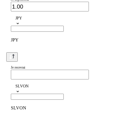
JPY
JPY
Je recevrai
SLVON
SLVON