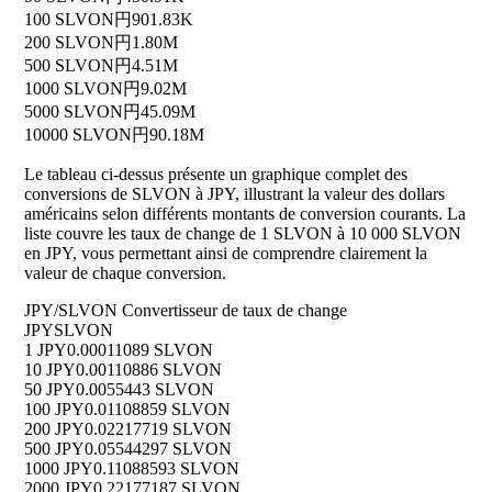
100 SLVON
円901.83K
200 SLVON
円1.80M
500 SLVON
円4.51M
1000 SLVON
円9.02M
5000 SLVON
円45.09M
10000 SLVON
円90.18M
Le tableau ci-dessus présente un graphique complet des
conversions de SLVON à JPY, illustrant la valeur des dollars
américains selon différents montants de conversion courants. La
liste couvre les taux de change de 1 SLVON à 10 000 SLVON
en JPY, vous permettant ainsi de comprendre clairement la
valeur de chaque conversion.
JPY/SLVON Convertisseur de taux de change
JPY
SLVON
1 JPY
0.00011089 SLVON
10 JPY
0.00110886 SLVON
50 JPY
0.0055443 SLVON
100 JPY
0.01108859 SLVON
200 JPY
0.02217719 SLVON
500 JPY
0.05544297 SLVON
1000 JPY
0.11088593 SLVON
2000 JPY
0.22177187 SLVON