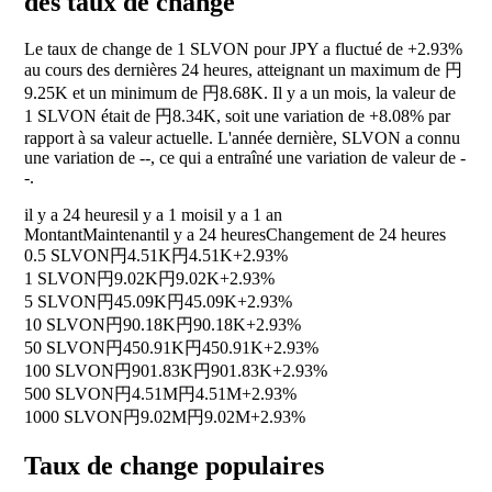
des taux de change
Le taux de change de 1 SLVON pour JPY a fluctué de
+2.93%
au cours des dernières 24 heures, atteignant un maximum de 円
9.25K et un minimum de 円8.68K. Il y a un mois, la valeur de
1 SLVON était de 円8.34K, soit une variation de
+8.08%
par
rapport à sa valeur actuelle. L'année dernière, SLVON a connu
une variation de
--
, ce qui a entraîné une variation de valeur de
-
-
.
il y a 24 heures
il y a 1 mois
il y a 1 an
Montant
Maintenant
il y a 24 heures
Changement de 24 heures
0.5 SLVON
円4.51K
円4.51K
+2.93%
1 SLVON
円9.02K
円9.02K
+2.93%
5 SLVON
円45.09K
円45.09K
+2.93%
10 SLVON
円90.18K
円90.18K
+2.93%
50 SLVON
円450.91K
円450.91K
+2.93%
100 SLVON
円901.83K
円901.83K
+2.93%
500 SLVON
円4.51M
円4.51M
+2.93%
1000 SLVON
円9.02M
円9.02M
+2.93%
Taux de change populaires