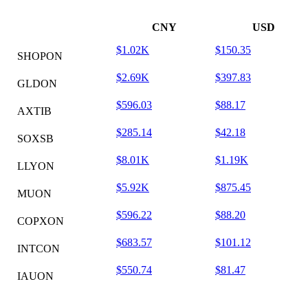
CNY
USD
$1.02K
$150.35
SHOPON
$2.69K
$397.83
GLDON
$596.03
$88.17
AXTIB
$285.14
$42.18
SOXSB
$8.01K
$1.19K
LLYON
$5.92K
$875.45
MUON
$596.22
$88.20
COPXON
$683.57
$101.12
INTCON
$550.74
$81.47
IAUON