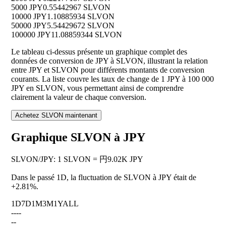
5000 JPY
0.55442967 SLVON
10000 JPY
1.10885934 SLVON
50000 JPY
5.54429672 SLVON
100000 JPY
11.08859344 SLVON
Le tableau ci-dessus présente un graphique complet des
données de conversion de JPY à SLVON, illustrant la relation
entre JPY et SLVON pour différents montants de conversion
courants. La liste couvre les taux de change de 1 JPY à 100 000
JPY en SLVON, vous permettant ainsi de comprendre
clairement la valeur de chaque conversion.
Achetez SLVON maintenant
Graphique SLVON à JPY
SLVON
/
JPY
:
1 SLVON = 円9.02K JPY
Dans le passé 1D, la fluctuation de SLVON à JPY était de
+2.81%
.
1D
7D
1M
3M
1Y
ALL
--
--
--