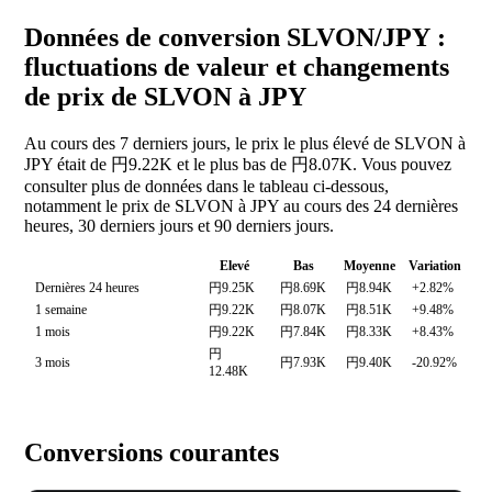
Données de conversion SLVON/JPY :
fluctuations de valeur et changements
de prix de SLVON à JPY
Au cours des 7 derniers jours, le prix le plus élevé de SLVON à
JPY était de 円9.22K et le plus bas de 円8.07K. Vous pouvez
consulter plus de données dans le tableau ci-dessous,
notamment le prix de SLVON à JPY au cours des 24 dernières
heures, 30 derniers jours et 90 derniers jours.
Elevé
Bas
Moyenne
Variation
Dernières 24 heures
円9.25K
円8.69K
円8.94K
+2.82%
1 semaine
円9.22K
円8.07K
円8.51K
+9.48%
1 mois
円9.22K
円7.84K
円8.33K
+8.43%
円
3 mois
円7.93K
円9.40K
-20.92%
12.48K
Conversions courantes