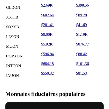
$2.69K
$398.56
GLDON
$602.64
$89.28
AXTIB
$281.41
$41.69
SOXSB
$8.00K
$1.19K
LLYON
$5.92K
$876.77
MUON
$596.84
$88.42
COPXON
$684.18
$101.36
INTCON
$550.32
$81.53
IAUON
Monnaies fiduciaires populaires