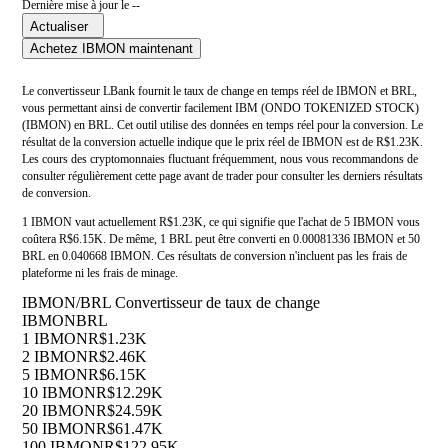
Dernière mise à jour le --
Actualiser
Achetez IBMON maintenant
Le convertisseur LBank fournit le taux de change en temps réel de IBMON et BRL,
vous permettant ainsi de convertir facilement IBM (ONDO TOKENIZED STOCK)
(IBMON) en BRL. Cet outil utilise des données en temps réel pour la conversion. Le
résultat de la conversion actuelle indique que le prix réel de IBMON est de R$1.23K.
Les cours des cryptomonnaies fluctuant fréquemment, nous vous recommandons de
consulter régulièrement cette page avant de trader pour consulter les derniers résultats
de conversion.
1 IBMON vaut actuellement R$1.23K, ce qui signifie que l'achat de 5 IBMON vous
coûtera R$6.15K. De même, 1 BRL peut être converti en 0.00081336 IBMON et 50
BRL en 0.040668 IBMON. Ces résultats de conversion n'incluent pas les frais de
plateforme ni les frais de minage.
IBMON/BRL Convertisseur de taux de change
IBMON
BRL
1 IBMON
R$1.23K
2 IBMON
R$2.46K
5 IBMON
R$6.15K
10 IBMON
R$12.29K
20 IBMON
R$24.59K
50 IBMON
R$61.47K
100 IBMON
R$122.95K