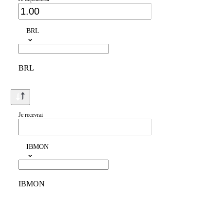
BRL
BRL
Je recevrai
IBMON
IBMON