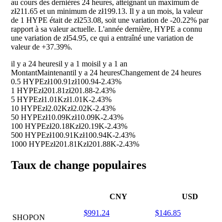
au cours des dernières 24 heures, atteignant un maximum de
zł211.65 et un minimum de zł199.13. Il y a un mois, la valeur
de 1 HYPE était de zł253.08, soit une variation de
-20.22%
par
rapport à sa valeur actuelle. L'année dernière, HYPE a connu
une variation de zł54.95, ce qui a entraîné une variation de
valeur de
+37.39%
.
il y a 24 heures
il y a 1 mois
il y a 1 an
Montant
Maintenant
il y a 24 heures
Changement de 24 heures
0.5 HYPE
zł100.91
zł100.94
-2.43%
1 HYPE
zł201.81
zł201.88
-2.43%
5 HYPE
zł1.01K
zł1.01K
-2.43%
10 HYPE
zł2.02K
zł2.02K
-2.43%
50 HYPE
zł10.09K
zł10.09K
-2.43%
100 HYPE
zł20.18K
zł20.19K
-2.43%
500 HYPE
zł100.91K
zł100.94K
-2.43%
1000 HYPE
zł201.81K
zł201.88K
-2.43%
Taux de change populaires
CNY
USD
$991.24
$146.85
SHOPON