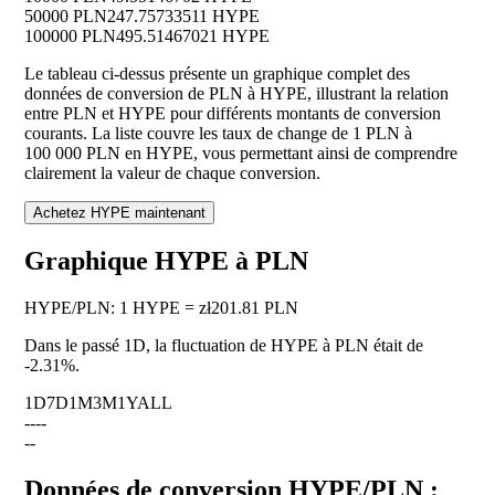
50000 PLN
247.75733511 HYPE
100000 PLN
495.51467021 HYPE
Le tableau ci-dessus présente un graphique complet des
données de conversion de PLN à HYPE, illustrant la relation
entre PLN et HYPE pour différents montants de conversion
courants. La liste couvre les taux de change de 1 PLN à
100 000 PLN en HYPE, vous permettant ainsi de comprendre
clairement la valeur de chaque conversion.
Achetez HYPE maintenant
Graphique HYPE à PLN
HYPE
/
PLN
:
1 HYPE = zł201.81 PLN
Dans le passé 1D, la fluctuation de HYPE à PLN était de
-2.31%
.
1D
7D
1M
3M
1Y
ALL
--
--
--
Données de conversion HYPE/PLN :