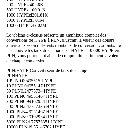
200 HYPE
zł40.36K
500 HYPE
zł100.91K
1000 HYPE
zł201.81K
5000 HYPE
zł1.01M
10000 HYPE
zł2.02M
Le tableau ci-dessus présente un graphique complet des
conversions de HYPE à PLN, illustrant la valeur des dollars
américains selon différents montants de conversion courants. La
liste couvre les taux de change de 1 HYPE à 10 000 HYPE en
PLN, vous permettant ainsi de comprendre clairement la valeur
de chaque conversion.
PLN/HYPE Convertisseur de taux de change
PLN
HYPE
1 PLN
0.00495515 HYPE
10 PLN
0.04955147 HYPE
50 PLN
0.24775734 HYPE
100 PLN
0.49551467 HYPE
200 PLN
0.99102934 HYPE
500 PLN
2.47757335 HYPE
1000 PLN
4.9551467 HYPE
2000 PLN
9.9102934 HYPE
5000 PLN
24.77573351 HYPE
10000 PLN
49.55146702 HYPE