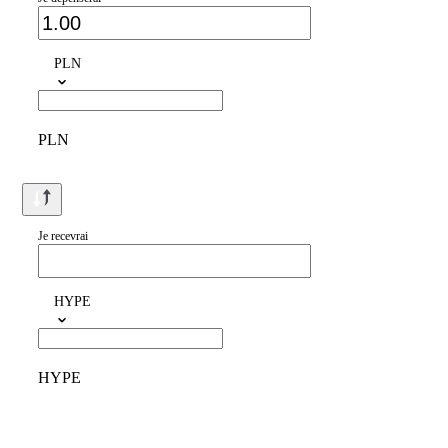
PLN
PLN
Je recevrai
HYPE
HYPE