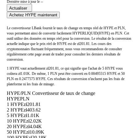
Dernière mise à jour le --
Actualiser
Achetez HYPE maintenant
Le convertisseur LBank fournit le taux de change en temps réel de HYPE et PLN,
vous permettant ainsi de convertir facilement HYPERLIQUID(HYPE) en PLN. Cet
outil utilise des données en temps réel pour la conversion. Le résultat de la conversion
actuelle indique que le prix réel de HYPE est de zł201.81. Les cours des
cryptomonnaies fluctuant fréquemment, nous vous recommandons de consulter
régulièrement cette page avant de trader pour consulter les derniers résultats de
conversion.
1 HYPE vaut actuellement zł201.81, ce qui signifie que l'achat de 5 HYPE vous
coûtera zł1.01K. De même, 1 PLN peut être converti en 0.00495515 HYPE et 50
PLN en 0.2477575 HYPE. Ces résultats de conversion n'incluent pas les frais de
plateforme ni les frais de minage.
HYPE/PLN Convertisseur de taux de change
HYPE
PLN
1 HYPE
zł201.81
2 HYPE
zł403.62
5 HYPE
zł1.01K
10 HYPE
zł2.02K
20 HYPE
zł4.04K
50 HYPE
zł10.09K
100 HYPE
zł20.18K