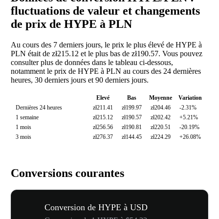
fluctuations de valeur et changements
de prix de HYPE à PLN
Au cours des 7 derniers jours, le prix le plus élevé de HYPE à
PLN était de zł215.12 et le plus bas de zł190.57. Vous pouvez
consulter plus de données dans le tableau ci-dessous,
notamment le prix de HYPE à PLN au cours des 24 dernières
heures, 30 derniers jours et 90 derniers jours.
Elevé
Bas
Moyenne
Variation
Dernières 24 heures
zł211.41
zł199.97
zł204.46
-2.31%
1 semaine
zł215.12
zł190.57
zł202.42
+5.21%
1 mois
zł256.56
zł190.81
zł220.51
-20.19%
3 mois
zł276.37
zł144.45
zł224.29
+26.08%
Conversions courantes
Conversion de HYPE à USD