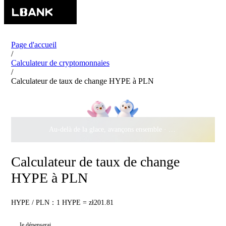
Page d'accueil
/
Calculateur de cryptomonnaies
/
Calculateur de taux de change HYPE à PLN
Au-delà de la glace, avançons ensemble ·
500 000 $
de récomp
Calculateur de taux de change
HYPE à PLN
HYPE / PLN：1 HYPE = zł201.81
Je dépenserai