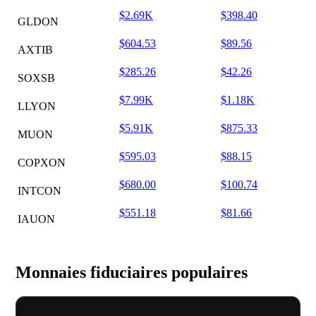
$2.69K
$398.40
GLDON
$604.53
$89.56
AXTIB
$285.26
$42.26
SOXSB
$7.99K
$1.18K
LLYON
$5.91K
$875.33
MUON
$595.03
$88.15
COPXON
$680.00
$100.74
INTCON
$551.18
$81.66
IAUON
Monnaies fiduciaires populaires