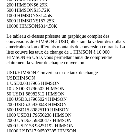
200 HIMSON
$6.29K
500 HIMSON
$15.72K
1000 HIMSON
$31.45K
5000 HIMSON
$157.25K
10000 HIMSON
$314.50K
Le tableau ci-dessus présente un graphique complet des
conversions de HIMSON à USD, illustrant la valeur des dollars
américains selon différents montants de conversion courants. La
liste couvre les taux de change de 1 HIMSON à 10 000
HIMSON en USD, vous permettant ainsi de comprendre
clairement la valeur de chaque conversion.
USD/HIMSON Convertisseur de taux de change
USD
HIMSON
1 USD
0.0317965 HIMSON
10 USD
0.31796502 HIMSON
50 USD
1.58982512 HIMSON
100 USD
3.17965024 HIMSON
200 USD
6.35930048 HIMSON
500 USD
15.89825119 HIMSON
1000 USD
31.79650238 HIMSON
2000 USD
63.59300477 HIMSON
5000 USD
158.98251192 HIMSON
10000 USD
317.96502385 HIMSON