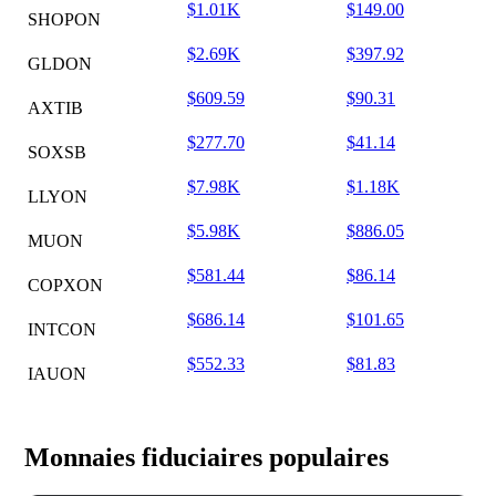
$1.01K
$149.00
SHOPON
$2.69K
$397.92
GLDON
$609.59
$90.31
AXTIB
$277.70
$41.14
SOXSB
$7.98K
$1.18K
LLYON
$5.98K
$886.05
MUON
$581.44
$86.14
COPXON
$686.14
$101.65
INTCON
$552.33
$81.83
IAUON
Monnaies fiduciaires populaires