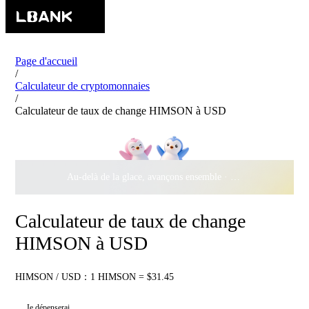
Page d'accueil
/
Calculateur de cryptomonnaies
/
Calculateur de taux de change HIMSON à USD
Au-delà de la glace, avançons ensemble ·
500 000 $
de récomp
Calculateur de taux de change
HIMSON à USD
HIMSON / USD：1 HIMSON = $31.45
Je dépenserai