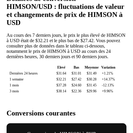
HIMSON/USD : fluctuations de valeur
et changements de prix de HIMSON à
USD
Au cours des 7 derniers jours, le prix le plus élevé de HIMSON
à USD était de $32.21 et le plus bas de $27.42. Vous pouvez
consulter plus de données dans le tableau ci-dessous,
notamment le prix de HIMSON à USD au cours des 24
dernières heures, 30 derniers jours et 90 derniers jours.
Elevé
Bas
Moyenne
Variation
Dernières 24 heures
$31.64
$31.01
$31.49
+1.21%
1 semaine
$32.21
$27.42
$30.28
+14.37%
1 mois
$37.28
$24.60
$31.45
-12.13%
3 mois
$38.14
$22.36
$29.96
+9.96%
Conversions courantes