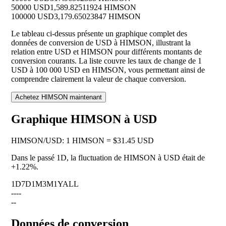
50000 USD
1,589.82511924 HIMSON
100000 USD
3,179.65023847 HIMSON
Le tableau ci-dessus présente un graphique complet des
données de conversion de USD à HIMSON, illustrant la
relation entre USD et HIMSON pour différents montants de
conversion courants. La liste couvre les taux de change de 1
USD à 100 000 USD en HIMSON, vous permettant ainsi de
comprendre clairement la valeur de chaque conversion.
Achetez HIMSON maintenant
Graphique HIMSON à USD
HIMSON
/
USD
:
1 HIMSON = $31.45 USD
Dans le passé 1D, la fluctuation de HIMSON à USD était de
+1.22%
.
1D
7D
1M
3M
1Y
ALL
--
--
--
Données de conversion