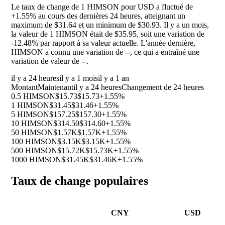
Le taux de change de 1 HIMSON pour USD a fluctué de
+1.55%
au cours des dernières 24 heures, atteignant un
maximum de $31.64 et un minimum de $30.93. Il y a un mois,
la valeur de 1 HIMSON était de $35.95, soit une variation de
-12.48%
par rapport à sa valeur actuelle. L'année dernière,
HIMSON a connu une variation de
--
, ce qui a entraîné une
variation de valeur de
--
.
il y a 24 heures
il y a 1 mois
il y a 1 an
Montant
Maintenant
il y a 24 heures
Changement de 24 heures
0.5 HIMSON
$15.73
$15.73
+1.55%
1 HIMSON
$31.45
$31.46
+1.55%
5 HIMSON
$157.25
$157.30
+1.55%
10 HIMSON
$314.50
$314.60
+1.55%
50 HIMSON
$1.57K
$1.57K
+1.55%
100 HIMSON
$3.15K
$3.15K
+1.55%
500 HIMSON
$15.72K
$15.73K
+1.55%
1000 HIMSON
$31.45K
$31.46K
+1.55%
Taux de change populaires
CNY
USD