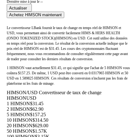
Dernière mise à jour le --
Actualiser
Achetez HIMSON maintenant
Le convertisseur LBank fournit le taux de change en temps réel de HIMSON et
USD, vous permettant ainsi de convertir facilement HIMS & HERS HEALTH
(ONDO TOKENIZED STOCK)(HIMSON) en USD. Cet outil utilise des données
en temps réel pour la conversion. Le résultat de la conversion actuelle indique que le
prix réel de HIMSON est de $31.45. Les cours des cryptomonnaies fluctuant
fréquemment, nous vous recommandons de consulter régulièrement cette page avant
de trader pour consulter les derniers résultats de conversion.
1 HIMSON vaut actuellement $31.45, ce qui signifie que l'achat de 5 HIMSON vous
coûtera $157.25. De même, 1 USD peut être converti en 0.0317965 HIMSON et 50
USD en 1.589825 HIMSON. Ces résultats de conversion n'incluent pas les frais de
plateforme ni les frais de minage.
HIMSON/USD Convertisseur de taux de change
HIMSON
USD
1 HIMSON
$31.45
2 HIMSON
$62.90
5 HIMSON
$157.25
10 HIMSON
$314.50
20 HIMSON
$629.00
50 HIMSON
$1.57K
100 HIMSON
$3.15K