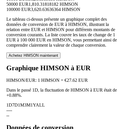
50000 EUR
1,810.31818182 HIMSON
100000 EUR
3,620.63636364 HIMSON
Le tableau ci-dessus présente un graphique complet des
données de conversion de EUR à HIMSON, illustrant la
relation entre EUR et HIMSON pour différents montants de
conversion courants. La liste couvre les taux de change de 1
EUR à 100 000 EUR en HIMSON, vous permettant ainsi de
comprendre clairement la valeur de chaque conversion.
Achetez HIMSON maintenant
Graphique HIMSON à EUR
HIMSON
/
EUR
:
1 HIMSON = €27.62 EUR
Dans le passé 1D, la fluctuation de HIMSON à EUR était de
+0.88%
.
1D
7D
1M
3M
1Y
ALL
--
--
--
Données de conversion