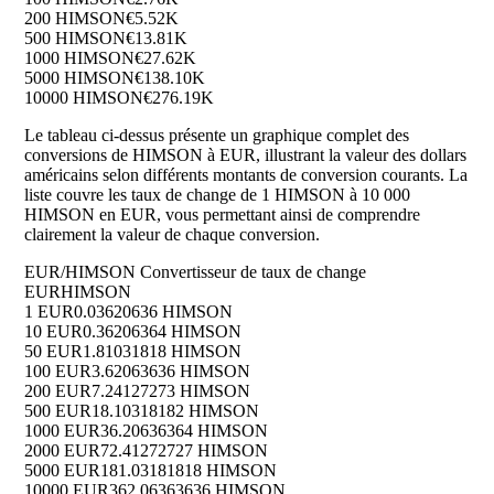
200 HIMSON
€5.52K
500 HIMSON
€13.81K
1000 HIMSON
€27.62K
5000 HIMSON
€138.10K
10000 HIMSON
€276.19K
Le tableau ci-dessus présente un graphique complet des
conversions de HIMSON à EUR, illustrant la valeur des dollars
américains selon différents montants de conversion courants. La
liste couvre les taux de change de 1 HIMSON à 10 000
HIMSON en EUR, vous permettant ainsi de comprendre
clairement la valeur de chaque conversion.
EUR/HIMSON Convertisseur de taux de change
EUR
HIMSON
1 EUR
0.03620636 HIMSON
10 EUR
0.36206364 HIMSON
50 EUR
1.81031818 HIMSON
100 EUR
3.62063636 HIMSON
200 EUR
7.24127273 HIMSON
500 EUR
18.10318182 HIMSON
1000 EUR
36.20636364 HIMSON
2000 EUR
72.41272727 HIMSON
5000 EUR
181.03181818 HIMSON
10000 EUR
362.06363636 HIMSON