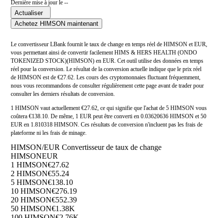
Dernière mise à jour le --
Actualiser
Achetez HIMSON maintenant
Le convertisseur LBank fournit le taux de change en temps réel de HIMSON et EUR,
vous permettant ainsi de convertir facilement HIMS & HERS HEALTH (ONDO
TOKENIZED STOCK)(HIMSON) en EUR. Cet outil utilise des données en temps
réel pour la conversion. Le résultat de la conversion actuelle indique que le prix réel
de HIMSON est de €27.62. Les cours des cryptomonnaies fluctuant fréquemment,
nous vous recommandons de consulter régulièrement cette page avant de trader pour
consulter les derniers résultats de conversion.
1 HIMSON vaut actuellement €27.62, ce qui signifie que l'achat de 5 HIMSON vous
coûtera €138.10. De même, 1 EUR peut être converti en 0.03620636 HIMSON et 50
EUR en 1.810318 HIMSON. Ces résultats de conversion n'incluent pas les frais de
plateforme ni les frais de minage.
HIMSON/EUR Convertisseur de taux de change
HIMSON
EUR
1 HIMSON
€27.62
2 HIMSON
€55.24
5 HIMSON
€138.10
10 HIMSON
€276.19
20 HIMSON
€552.39
50 HIMSON
€1.38K
100 HIMSON
€2.76K