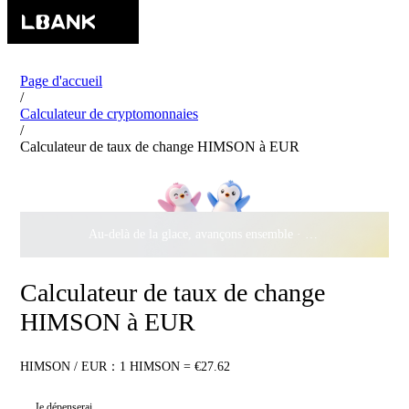
Page d'accueil
/
Calculateur de cryptomonnaies
/
Calculateur de taux de change HIMSON à EUR
Au-delà de la glace, avançons ensemble ·
500 000 $
de récomp
Calculateur de taux de change
HIMSON à EUR
HIMSON / EUR：1 HIMSON = €27.62
Je dépenserai