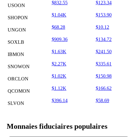
$832.55
$123.34
USOON
$1.04K
$153.90
SHOPON
$68.28
$10.12
UNGON
$909.36
$134.72
SOXLB
$1.63K
$241.50
IBMON
$2.27K
$335.61
SNOWON
$1.02K
$150.98
ORCLON
$1.12K
$166.62
QCOMON
$396.14
$58.69
SLVON
Monnaies fiduciaires populaires