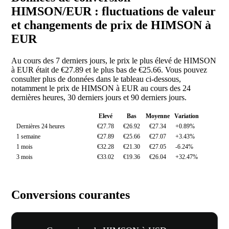
HIMSON/EUR : fluctuations de valeur
et changements de prix de HIMSON à
EUR
Au cours des 7 derniers jours, le prix le plus élevé de HIMSON
à EUR était de €27.89 et le plus bas de €25.66. Vous pouvez
consulter plus de données dans le tableau ci-dessous,
notamment le prix de HIMSON à EUR au cours des 24
dernières heures, 30 derniers jours et 90 derniers jours.
Elevé
Bas
Moyenne
Variation
Dernières 24 heures
€27.78
€26.92
€27.34
+0.89%
1 semaine
€27.89
€25.66
€27.07
+3.43%
1 mois
€32.28
€21.30
€27.05
-6.24%
3 mois
€33.02
€19.36
€26.04
+32.47%
Conversions courantes