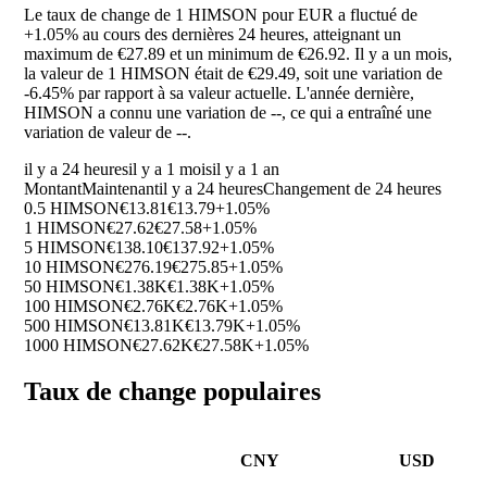
Le taux de change de 1 HIMSON pour EUR a fluctué de
+1.05%
au cours des dernières 24 heures, atteignant un
maximum de €27.89 et un minimum de €26.92. Il y a un mois,
la valeur de 1 HIMSON était de €29.49, soit une variation de
-6.45%
par rapport à sa valeur actuelle. L'année dernière,
HIMSON a connu une variation de
--
, ce qui a entraîné une
variation de valeur de
--
.
il y a 24 heures
il y a 1 mois
il y a 1 an
Montant
Maintenant
il y a 24 heures
Changement de 24 heures
0.5 HIMSON
€13.81
€13.79
+1.05%
1 HIMSON
€27.62
€27.58
+1.05%
5 HIMSON
€138.10
€137.92
+1.05%
10 HIMSON
€276.19
€275.85
+1.05%
50 HIMSON
€1.38K
€1.38K
+1.05%
100 HIMSON
€2.76K
€2.76K
+1.05%
500 HIMSON
€13.81K
€13.79K
+1.05%
1000 HIMSON
€27.62K
€27.58K
+1.05%
Taux de change populaires
CNY
USD