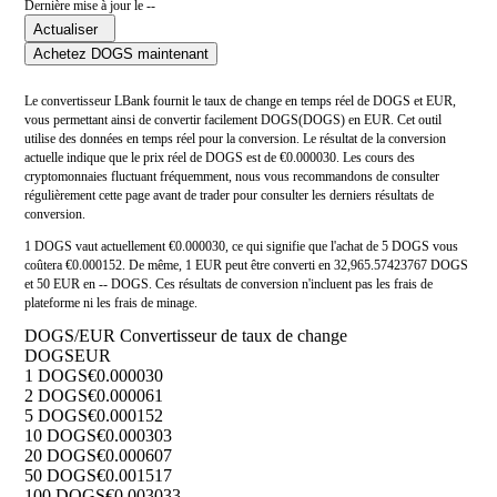
Dernière mise à jour le --
Actualiser
Achetez DOGS maintenant
Le convertisseur LBank fournit le taux de change en temps réel de DOGS et EUR,
vous permettant ainsi de convertir facilement DOGS(DOGS) en EUR. Cet outil
utilise des données en temps réel pour la conversion. Le résultat de la conversion
actuelle indique que le prix réel de DOGS est de €0.000030. Les cours des
cryptomonnaies fluctuant fréquemment, nous vous recommandons de consulter
régulièrement cette page avant de trader pour consulter les derniers résultats de
conversion.
1 DOGS vaut actuellement €0.000030, ce qui signifie que l'achat de 5 DOGS vous
coûtera €0.000152. De même, 1 EUR peut être converti en 32,965.57423767 DOGS
et 50 EUR en -- DOGS. Ces résultats de conversion n'incluent pas les frais de
plateforme ni les frais de minage.
DOGS/EUR Convertisseur de taux de change
DOGS
EUR
1 DOGS
€0.000030
2 DOGS
€0.000061
5 DOGS
€0.000152
10 DOGS
€0.000303
20 DOGS
€0.000607
50 DOGS
€0.001517
100 DOGS
€0.003033