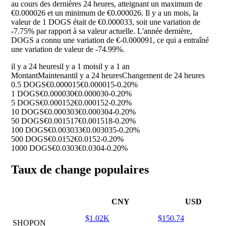
au cours des dernières 24 heures, atteignant un maximum de
€0.000026 et un minimum de €0.000026. Il y a un mois, la
valeur de 1 DOGS était de €0.000033, soit une variation de
-7.75%
par rapport à sa valeur actuelle. L'année dernière,
DOGS a connu une variation de €-0.000091, ce qui a entraîné
une variation de valeur de
-74.99%
.
il y a 24 heures
il y a 1 mois
il y a 1 an
Montant
Maintenant
il y a 24 heures
Changement de 24 heures
0.5 DOGS
€0.000015
€0.000015
-0.20%
1 DOGS
€0.000030
€0.000030
-0.20%
5 DOGS
€0.000152
€0.000152
-0.20%
10 DOGS
€0.000303
€0.000304
-0.20%
50 DOGS
€0.001517
€0.001518
-0.20%
100 DOGS
€0.003033
€0.003035
-0.20%
500 DOGS
€0.0152
€0.0152
-0.20%
1000 DOGS
€0.0303
€0.0304
-0.20%
Taux de change populaires
CNY
USD
$1.02K
$150.74
SHOPON