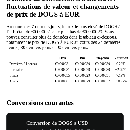
fluctuations de valeur et changements
de prix de DOGS à EUR
Au cours des 7 derniers jours, le prix le plus élevé de DOGS à
EUR était de €0.000031 et le plus bas de €0.000029. Vous
pouvez consulter plus de données dans le tableau ci-dessous,
notamment le prix de DOGS à EUR au cours des 24 dernières
heures, 30 derniers jours et 90 derniers jours.
Elevé
Bas
Moyenne
Variation
Dernières 24 heures
€0.000031
€0.000030
€0.000030
-0.23%
1 semaine
€0.000031
€0.000029
€0.000030
+2.69%
1 mois
€0.000035
€0.000029
€0.000031
-7.19%
3 mois
€0.000061
€0.000029
€0.000037
-50.22%
Conversions courantes
Conversion de DOGS à USD