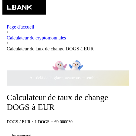
Page d'accueil
/
Calculateur de cryptomonnaies
/
Calculateur de taux de change DOGS à EUR
Au-delà de la glace, avançons ensemble ·
500 000 $
de récomp
Calculateur de taux de change
DOGS à EUR
DOGS / EUR：1 DOGS = €0.000030
Je dépenserai