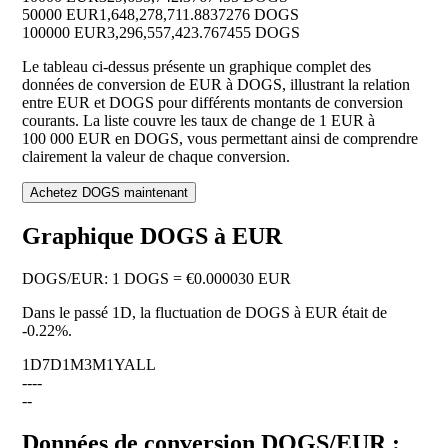
50000 EUR
1,648,278,711.8837276 DOGS
100000 EUR
3,296,557,423.767455 DOGS
Le tableau ci-dessus présente un graphique complet des
données de conversion de EUR à DOGS, illustrant la relation
entre EUR et DOGS pour différents montants de conversion
courants. La liste couvre les taux de change de 1 EUR à
100 000 EUR en DOGS, vous permettant ainsi de comprendre
clairement la valeur de chaque conversion.
Achetez DOGS maintenant
Graphique DOGS à EUR
DOGS
/
EUR
:
1 DOGS = €0.000030 EUR
Dans le passé 1D, la fluctuation de DOGS à EUR était de
-0.22%
.
1D
7D
1M
3M
1Y
ALL
--
--
--
Données de conversion DOGS/EUR :