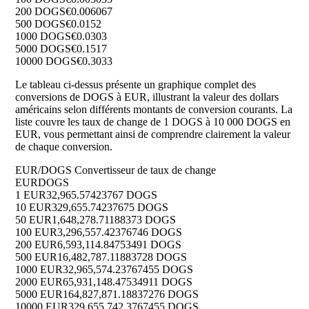
200 DOGS
€0.006067
500 DOGS
€0.0152
1000 DOGS
€0.0303
5000 DOGS
€0.1517
10000 DOGS
€0.3033
Le tableau ci-dessus présente un graphique complet des
conversions de DOGS à EUR, illustrant la valeur des dollars
américains selon différents montants de conversion courants. La
liste couvre les taux de change de 1 DOGS à 10 000 DOGS en
EUR, vous permettant ainsi de comprendre clairement la valeur
de chaque conversion.
EUR/DOGS Convertisseur de taux de change
EUR
DOGS
1 EUR
32,965.57423767 DOGS
10 EUR
329,655.74237675 DOGS
50 EUR
1,648,278.71188373 DOGS
100 EUR
3,296,557.42376746 DOGS
200 EUR
6,593,114.84753491 DOGS
500 EUR
16,482,787.11883728 DOGS
1000 EUR
32,965,574.23767455 DOGS
2000 EUR
65,931,148.47534911 DOGS
5000 EUR
164,827,871.18837276 DOGS
10000 EUR
329,655,742.3767455 DOGS