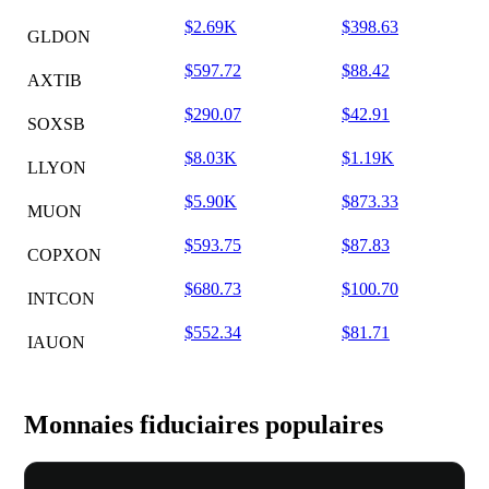
$2.69K
$398.63
GLDON
$597.72
$88.42
AXTIB
$290.07
$42.91
SOXSB
$8.03K
$1.19K
LLYON
$5.90K
$873.33
MUON
$593.75
$87.83
COPXON
$680.73
$100.70
INTCON
$552.34
$81.71
IAUON
Monnaies fiduciaires populaires