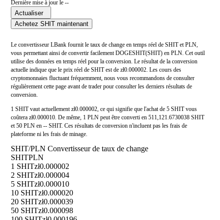
Dernière mise à jour le --
Actualiser
Achetez SHIT maintenant
Le convertisseur LBank fournit le taux de change en temps réel de SHIT et PLN,
vous permettant ainsi de convertir facilement DOGESHIT(SHIT) en PLN. Cet outil
utilise des données en temps réel pour la conversion. Le résultat de la conversion
actuelle indique que le prix réel de SHIT est de zł0.000002. Les cours des
cryptomonnaies fluctuant fréquemment, nous vous recommandons de consulter
régulièrement cette page avant de trader pour consulter les derniers résultats de
conversion.
1 SHIT vaut actuellement zł0.000002, ce qui signifie que l'achat de 5 SHIT vous
coûtera zł0.000010. De même, 1 PLN peut être converti en 511,121.6730038 SHIT
et 50 PLN en -- SHIT. Ces résultats de conversion n'incluent pas les frais de
plateforme ni les frais de minage.
SHIT/PLN Convertisseur de taux de change
SHIT
PLN
1 SHIT
zł0.000002
2 SHIT
zł0.000004
5 SHIT
zł0.000010
10 SHIT
zł0.000020
20 SHIT
zł0.000039
50 SHIT
zł0.000098
100 SHIT
zł0.000196