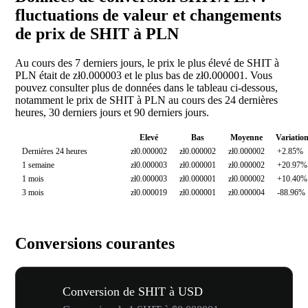
fluctuations de valeur et changements
de prix de SHIT à PLN
Au cours des 7 derniers jours, le prix le plus élevé de SHIT à
PLN était de zł0.000003 et le plus bas de zł0.000001. Vous
pouvez consulter plus de données dans le tableau ci-dessous,
notamment le prix de SHIT à PLN au cours des 24 dernières
heures, 30 derniers jours et 90 derniers jours.
Elevé
Bas
Moyenne
Variatio
Dernières 24 heures
zł0.000002
zł0.000002
zł0.000002
+2.85%
1 semaine
zł0.000003
zł0.000001
zł0.000002
+20.97%
1 mois
zł0.000003
zł0.000001
zł0.000002
+10.40%
3 mois
zł0.000019
zł0.000001
zł0.000004
-88.96%
Conversions courantes
Conversion de SHIT à USD