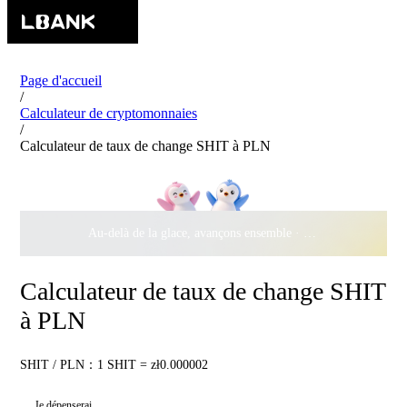
Page d'accueil
/
Calculateur de cryptomonnaies
/
Calculateur de taux de change SHIT à PLN
Au-delà de la glace, avançons ensemble ·
500 000 $
de récomp
Calculateur de taux de change SHIT
à PLN
SHIT / PLN：1 SHIT = zł0.000002
Je dépenserai