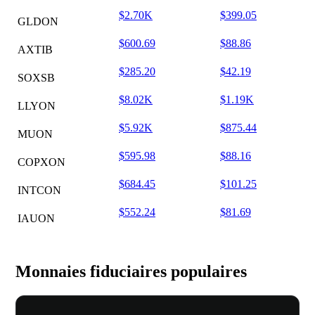
$2.70K
$399.05
GLDON
$600.69
$88.86
AXTIB
$285.20
$42.19
SOXSB
$8.02K
$1.19K
LLYON
$5.92K
$875.44
MUON
$595.98
$88.16
COPXON
$684.45
$101.25
INTCON
$552.24
$81.69
IAUON
Monnaies fiduciaires populaires