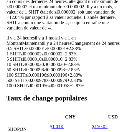
au cours des dernières 24 heures, atteignant un maximum de
zł0.000002 et un minimum de zł0.000002. Il y a un mois, la
valeur de 1 SHIT était de zł0.000002, soit une variation de
+12.04%
par rapport à sa valeur actuelle. L'année dernière,
SHIT a connu une variation de
--
, ce qui a entraîné une
variation de valeur de
--
.
il y a 24 heures
il y a 1 mois
il y a 1 an
Montant
Maintenant
il y a 24 heures
Changement de 24 heures
0.5 SHIT
zł0.000001
zł0.000001
+2.83%
1 SHIT
zł0.000002
zł0.000002
+2.83%
5 SHIT
zł0.000010
zł0.000010
+2.83%
10 SHIT
zł0.000020
zł0.000020
+2.83%
50 SHIT
zł0.000098
zł0.000098
+2.83%
100 SHIT
zł0.000196
zł0.000196
+2.83%
500 SHIT
zł0.000978
zł0.000979
+2.83%
1000 SHIT
zł0.001956
zł0.001958
+2.83%
Taux de change populaires
CNY
USD
$1.01K
$150.02
SHOPON