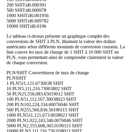
200 SHIT
zł0.000391
500 SHIT
zł0.000978
1000 SHIT
zł0.001956
5000 SHIT
zł0.009782
10000 SHIT
zł0.0196
Le tableau ci-dessus présente un graphique complet des
conversions de SHIT à PLN, illustrant la valeur des dollars
américains selon différents montants de conversion courants. La
liste couvre les taux de change de 1 SHIT à 10 000 SHIT en
PLN, vous permettant ainsi de comprendre clairement la valeur
de chaque conversion.
PLN/SHIT Convertisseur de taux de change
PLN
SHIT
1 PLN
511,121.6730038 SHIT
10 PLN
5,111,216.73003802 SHIT
50 PLN
25,556,083.65019012 SHIT
100 PLN
51,112,167.30038023 SHIT
200 PLN
102,224,334.60076046 SHIT
500 PLN
255,560,836.50190115 SHIT
1000 PLN
511,121,673.0038023 SHIT
2000 PLN
1,022,243,346.0076046 SHIT
5000 PLN
2,555,608,365.0190115 SHIT
10000 PLN
5,111,216,730.038023 SHIT