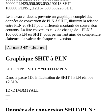
50000 PLN
25,556,083,650.190113 SHIT
100000 PLN
51,112,167,300.380226 SHIT
Le tableau ci-dessus présente un graphique complet des
données de conversion de PLN à SHIT, illustrant la relation
entre PLN et SHIT pour différents montants de conversion
courants. La liste couvre les taux de change de 1 PLN à
100 000 PLN en SHIT, vous permettant ainsi de comprendre
clairement la valeur de chaque conversion.
Achetez SHIT maintenant
Graphique SHIT à PLN
SHIT
/
PLN
:
1 SHIT = zł0.000002 PLN
Dans le passé 1D, la fluctuation de SHIT à PLN était de
+2.81%
.
1D
7D
1M
3M
1Y
ALL
--
--
--
Données de conversion SHIT/PLN :