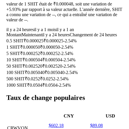
valeur de 1 SHIT était de ₹0.000048, soit une variation de
+5.93%
par rapport à sa valeur actuelle. L'année dernière, SHIT
a connu une variation de
--
, ce qui a entraîné une variation de
valeur de
--
.
il y a 24 heures
il y a 1 mois
il y a 1 an
Montant
Maintenant
il y a 24 heures
Changement de 24 heures
0.5 SHIT
₹0.000025
₹0.000025
-2.54%
1 SHIT
₹0.000050
₹0.000050
-2.54%
5 SHIT
₹0.000252
₹0.000252
-2.54%
10 SHIT
₹0.000504
₹0.000504
-2.54%
50 SHIT
₹0.002520
₹0.002520
-2.54%
100 SHIT
₹0.005040
₹0.005040
-2.54%
500 SHIT
₹0.0252
₹0.0252
-2.54%
1000 SHIT
₹0.0504
₹0.0504
-2.54%
Taux de change populaires
CNY
USD
$602.18
$89.08
CRWVON