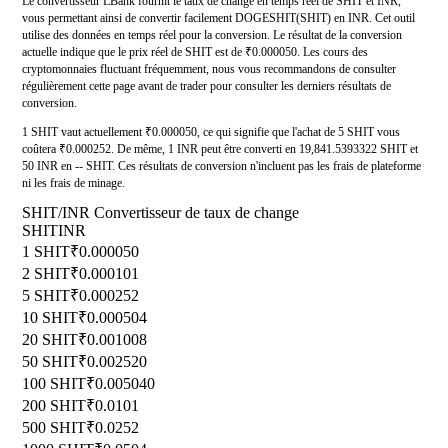
Le convertisseur LBank fournit le taux de change en temps réel de SHIT et INR,
vous permettant ainsi de convertir facilement DOGESHIT(SHIT) en INR. Cet outil
utilise des données en temps réel pour la conversion. Le résultat de la conversion
actuelle indique que le prix réel de SHIT est de ₹0.000050. Les cours des
cryptomonnaies fluctuant fréquemment, nous vous recommandons de consulter
régulièrement cette page avant de trader pour consulter les derniers résultats de
conversion.
1 SHIT vaut actuellement ₹0.000050, ce qui signifie que l'achat de 5 SHIT vous
coûtera ₹0.000252. De même, 1 INR peut être converti en 19,841.5393322 SHIT et
50 INR en -- SHIT. Ces résultats de conversion n'incluent pas les frais de plateforme
ni les frais de minage.
SHIT/INR Convertisseur de taux de change
SHIT
INR
1 SHIT
₹0.000050
2 SHIT
₹0.000101
5 SHIT
₹0.000252
10 SHIT
₹0.000504
20 SHIT
₹0.001008
50 SHIT
₹0.002520
100 SHIT
₹0.005040
200 SHIT
₹0.0101
500 SHIT
₹0.0252