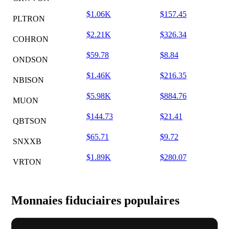
$1.06K
$157.45
PLTRON
$2.21K
$326.34
COHRON
$59.78
$8.84
ONDSON
$1.46K
$216.35
NBISON
$5.98K
$884.76
MUON
$144.73
$21.41
QBTSON
$65.71
$9.72
SNXXB
$1.89K
$280.07
VRTON
Monnaies fiduciaires populaires