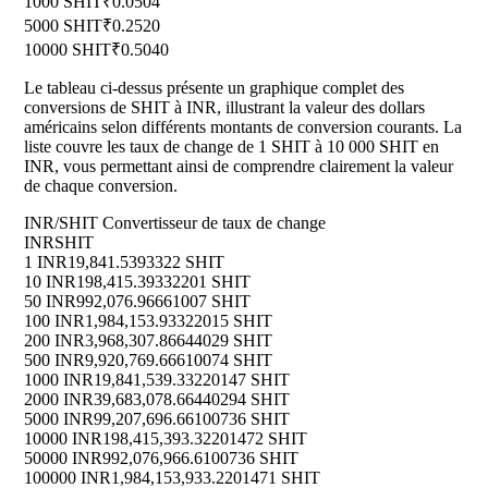
1000 SHIT
₹0.0504
5000 SHIT
₹0.2520
10000 SHIT
₹0.5040
Le tableau ci-dessus présente un graphique complet des
conversions de SHIT à INR, illustrant la valeur des dollars
américains selon différents montants de conversion courants. La
liste couvre les taux de change de 1 SHIT à 10 000 SHIT en
INR, vous permettant ainsi de comprendre clairement la valeur
de chaque conversion.
INR/SHIT Convertisseur de taux de change
INR
SHIT
1 INR
19,841.5393322 SHIT
10 INR
198,415.39332201 SHIT
50 INR
992,076.96661007 SHIT
100 INR
1,984,153.93322015 SHIT
200 INR
3,968,307.86644029 SHIT
500 INR
9,920,769.66610074 SHIT
1000 INR
19,841,539.33220147 SHIT
2000 INR
39,683,078.66440294 SHIT
5000 INR
99,207,696.66100736 SHIT
10000 INR
198,415,393.32201472 SHIT
50000 INR
992,076,966.6100736 SHIT
100000 INR
1,984,153,933.2201471 SHIT