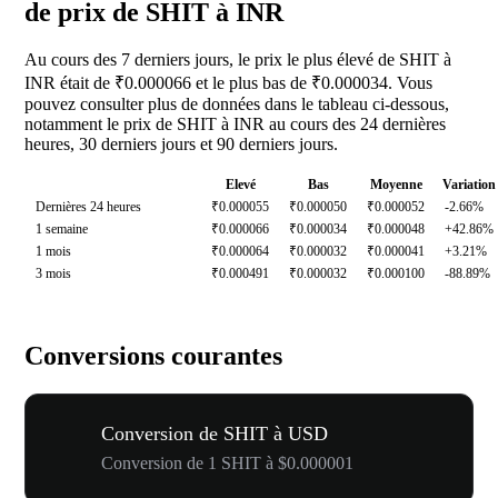
de prix de SHIT à INR
Au cours des 7 derniers jours, le prix le plus élevé de SHIT à
INR était de ₹0.000066 et le plus bas de ₹0.000034. Vous
pouvez consulter plus de données dans le tableau ci-dessous,
notamment le prix de SHIT à INR au cours des 24 dernières
heures, 30 derniers jours et 90 derniers jours.
Elevé
Bas
Moyenne
Variation
Dernières 24 heures
₹0.000055
₹0.000050
₹0.000052
-2.66%
1 semaine
₹0.000066
₹0.000034
₹0.000048
+42.86%
1 mois
₹0.000064
₹0.000032
₹0.000041
+3.21%
3 mois
₹0.000491
₹0.000032
₹0.000100
-88.89%
Conversions courantes
Conversion de SHIT à USD
Conversion de 1 SHIT à $0.000001