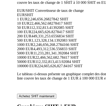
couvre les taux de change de 1 SHIT à 10 000 SHIT en EUR
EUR/SHIT Convertisseur de taux de change
EUR
SHIT
1 EUR
2,246,656.26827842 SHIT
10 EUR
22,466,562.68278417 SHIT
50 EUR
112,332,813.41392085 SHIT
100 EUR
224,665,626.8278417 SHIT
200 EUR
449,331,253.6556834 SHIT
500 EUR
1,123,328,134.1392083 SHIT
1000 EUR
2,246,656,268.2784166 SHIT
2000 EUR
4,493,312,536.556833 SHIT
5000 EUR
11,233,281,341.392084 SHIT
10000 EUR
22,466,562,682.78417 SHIT
50000 EUR
112,332,813,413.92084 SHIT
100000 EUR
224,665,626,827.84167 SHIT
Le tableau ci-dessus présente un graphique complet des don
liste couvre les taux de change de 1 EUR à 100 000 EUR en
Achetez SHIT maintenant