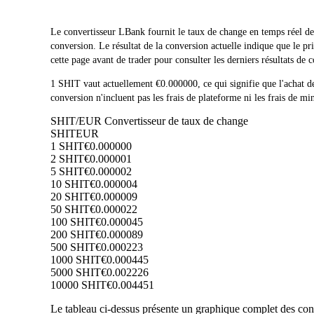
Le convertisseur LBank fournit le taux de change en temps réel 
conversion. Le résultat de la conversion actuelle indique que le
cette page avant de trader pour consulter les derniers résultats de 
1 SHIT vaut actuellement €0.000000, ce qui signifie que l'acha
conversion n'incluent pas les frais de plateforme ni les frais de mi
SHIT/EUR Convertisseur de taux de change
SHIT
EUR
1 SHIT
€0.000000
2 SHIT
€0.000001
5 SHIT
€0.000002
10 SHIT
€0.000004
20 SHIT
€0.000009
50 SHIT
€0.000022
100 SHIT
€0.000045
200 SHIT
€0.000089
500 SHIT
€0.000223
1000 SHIT
€0.000445
5000 SHIT
€0.002226
10000 SHIT
€0.004451
Le tableau ci-dessus présente un graphique complet des conv