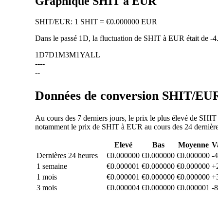
Graphique SHIT à EUR
SHIT
/
EUR
:
1 SHIT = €0.000000 EUR
Dans le passé 1D, la fluctuation de SHIT à EUR était de
-4
1D
7D
1M
3M
1Y
ALL
--
--
--
Données de conversion SHIT/EUR 
Au cours des 7 derniers jours, le prix le plus élevé de SHI
notamment le prix de SHIT à EUR au cours des 24 dernières 
Elevé
Bas
Moyenne
V
Dernières 24 heures
€0.000000
€0.000000
€0.000000
-
1 semaine
€0.000001
€0.000000
€0.000000
+
1 mois
€0.000001
€0.000000
€0.000000
+
3 mois
€0.000004
€0.000000
€0.000001
-