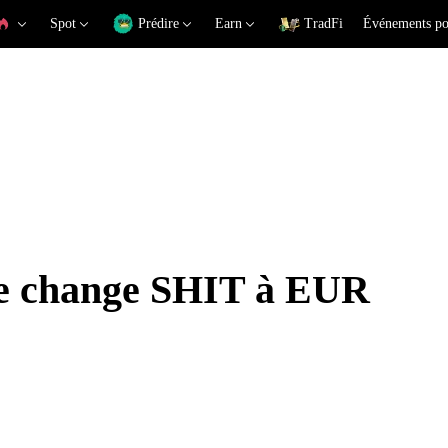
Spot
Prédire
Earn
TradFi
Événements po
de change SHIT à EUR