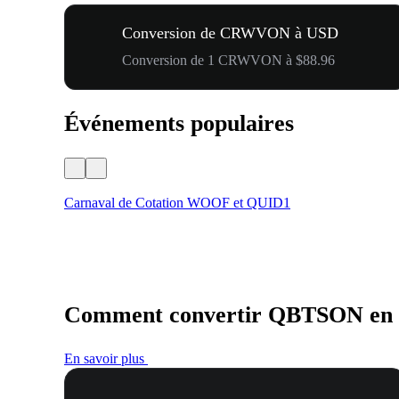
Conversion de CRWVON à USD
Conversion de 1 CRWVON à $88.96
Événements populaires
Carnaval de Cotation WOOF et QUID1
Comment convertir QBTSON en
En savoir plus