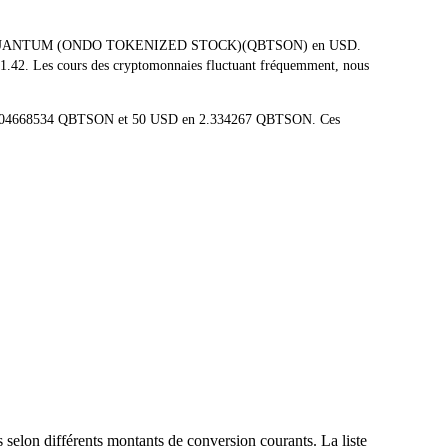
t D-WAVE QUANTUM (ONDO TOKENIZED STOCK)(QBTSON) en USD.
 $21.42. Les cours des cryptomonnaies fluctuant fréquemment, nous
 en 0.04668534 QBTSON et 50 USD en 2.334267 QBTSON. Ces
selon différents montants de conversion courants. La liste