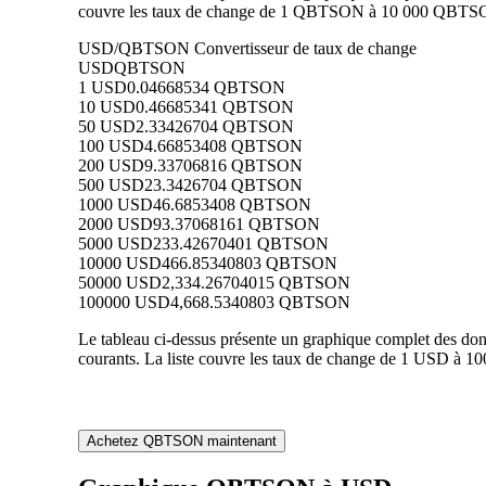
couvre les taux de change de 1 QBTSON à 10 000 QBTSON 
USD/QBTSON Convertisseur de taux de change
USD
QBTSON
1 USD
0.04668534 QBTSON
10 USD
0.46685341 QBTSON
50 USD
2.33426704 QBTSON
100 USD
4.66853408 QBTSON
200 USD
9.33706816 QBTSON
500 USD
23.3426704 QBTSON
1000 USD
46.6853408 QBTSON
2000 USD
93.37068161 QBTSON
5000 USD
233.42670401 QBTSON
10000 USD
466.85340803 QBTSON
50000 USD
2,334.26704015 QBTSON
100000 USD
4,668.5340803 QBTSON
Le tableau ci-dessus présente un graphique complet des d
courants. La liste couvre les taux de change de 1 USD à 
Achetez QBTSON maintenant