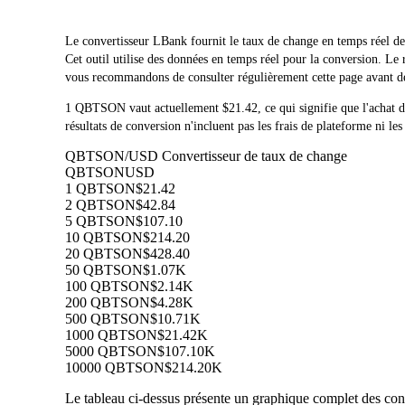
Le convertisseur LBank fournit le taux de change en temps
Cet outil utilise des données en temps réel pour la conversion. L
vous recommandons de consulter régulièrement cette page avant de t
1 QBTSON vaut actuellement $21.42, ce qui signifie que l'ac
résultats de conversion n'incluent pas les frais de plateforme ni les
QBTSON/USD Convertisseur de taux de change
QBTSON
USD
1 QBTSON
$21.42
2 QBTSON
$42.84
5 QBTSON
$107.10
10 QBTSON
$214.20
20 QBTSON
$428.40
50 QBTSON
$1.07K
100 QBTSON
$2.14K
200 QBTSON
$4.28K
500 QBTSON
$10.71K
1000 QBTSON
$21.42K
5000 QBTSON
$107.10K
10000 QBTSON
$214.20K
Le tableau ci-dessus présente un graphique complet des con