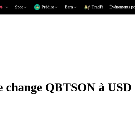
Spot
Prédire
Earn
TradFi
Événements po
 de change QBTSON à USD