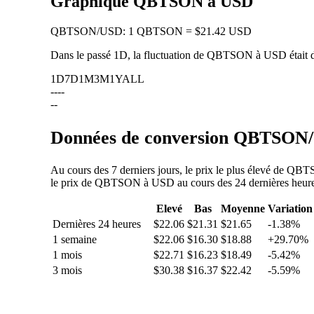
Graphique QBTSON à USD
QBTSON
/
USD
:
1 QBTSON = $21.42 USD
Dans le passé 1D, la fluctuation de QBTSON à USD était
1D
7D
1M
3M
1Y
ALL
--
--
--
Données de conversion QBTSON/U
Au cours des 7 derniers jours, le prix le plus élevé de QB
le prix de QBTSON à USD au cours des 24 dernières heures, 
Elevé
Bas
Moyenne
Variation
Dernières 24 heures
$22.06
$21.31
$21.65
-1.38%
1 semaine
$22.06
$16.30
$18.88
+29.70%
1 mois
$22.71
$16.23
$18.49
-5.42%
3 mois
$30.38
$16.37
$22.42
-5.59%