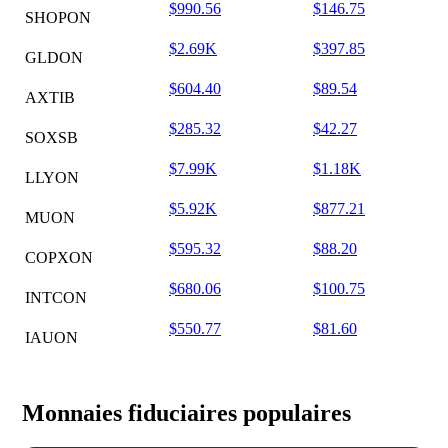
$990.56
$146.75
SHOPON
$2.69K
$397.85
GLDON
$604.40
$89.54
AXTIB
$285.32
$42.27
SOXSB
$7.99K
$1.18K
LLYON
$5.92K
$877.21
MUON
$595.32
$88.20
COPXON
$680.06
$100.75
INTCON
$550.77
$81.60
IAUON
Monnaies fiduciaires populaires