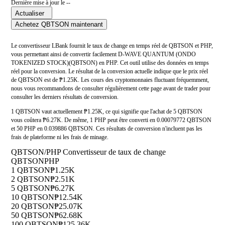
Dernière mise à jour le --
Actualiser
Achetez QBTSON maintenant
Le convertisseur LBank fournit le taux de change en temps réel de QBTSON et PHP,
vous permettant ainsi de convertir facilement D-WAVE QUANTUM (ONDO
TOKENIZED STOCK)(QBTSON) en PHP. Cet outil utilise des données en temps
réel pour la conversion. Le résultat de la conversion actuelle indique que le prix réel
de QBTSON est de ₱1.25K. Les cours des cryptomonnaies fluctuant fréquemment,
nous vous recommandons de consulter régulièrement cette page avant de trader pour
consulter les derniers résultats de conversion.
1 QBTSON vaut actuellement ₱1.25K, ce qui signifie que l'achat de 5 QBTSON
vous coûtera ₱6.27K. De même, 1 PHP peut être converti en 0.00079772 QBTSON
et 50 PHP en 0.039886 QBTSON. Ces résultats de conversion n'incluent pas les
frais de plateforme ni les frais de minage.
QBTSON/PHP Convertisseur de taux de change
QBTSON
PHP
1 QBTSON
₱1.25K
2 QBTSON
₱2.51K
5 QBTSON
₱6.27K
10 QBTSON
₱12.54K
20 QBTSON
₱25.07K
50 QBTSON
₱62.68K
100 QBTSON
₱125.36K