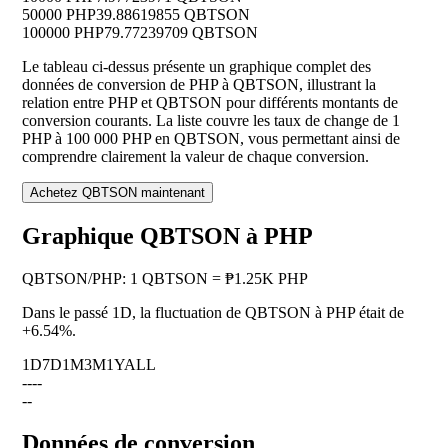
50000 PHP
39.88619855 QBTSON
100000 PHP
79.77239709 QBTSON
Le tableau ci-dessus présente un graphique complet des
données de conversion de PHP à QBTSON, illustrant la
relation entre PHP et QBTSON pour différents montants de
conversion courants. La liste couvre les taux de change de 1
PHP à 100 000 PHP en QBTSON, vous permettant ainsi de
comprendre clairement la valeur de chaque conversion.
Achetez QBTSON maintenant
Graphique QBTSON à PHP
QBTSON
/
PHP
:
1 QBTSON = ₱1.25K PHP
Dans le passé 1D, la fluctuation de QBTSON à PHP était de
+6.54%
.
1D
7D
1M
3M
1Y
ALL
--
--
--
Données de conversion