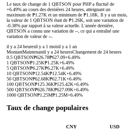
Le taux de change de 1 QBTSON pour PHP a fluctué de
+6.49%
au cours des dernières 24 heures, atteignant un
maximum de ₱1.27K et un minimum de ₱1.18K. Il y a un mois,
la valeur de 1 QBTSON était de ₱1.26K, soit une variation de
-0.38%
par rapport à sa valeur actuelle. L'année dernière,
QBTSON a connu une variation de
--
, ce qui a entraîné une
variation de valeur de
--
.
il y a 24 heures
il y a 1 mois
il y a 1 an
Montant
Maintenant
il y a 24 heures
Changement de 24 heures
0.5 QBTSON
₱626.78
₱627.09
+6.49%
1 QBTSON
₱1.25K
₱1.25K
+6.49%
5 QBTSON
₱6.27K
₱6.27K
+6.49%
10 QBTSON
₱12.54K
₱12.54K
+6.49%
50 QBTSON
₱62.68K
₱62.71K
+6.49%
100 QBTSON
₱125.36K
₱125.42K
+6.49%
500 QBTSON
₱626.78K
₱627.09K
+6.49%
1000 QBTSON
₱1.25M
₱1.25M
+6.49%
Taux de change populaires
CNY
USD