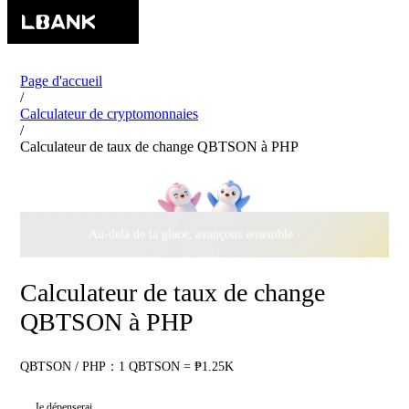
Page d'accueil
/
Calculateur de cryptomonnaies
/
Calculateur de taux de change QBTSON à PHP
Au-delà de la glace, avançons ensemble ·
500 000 $
de récomp
Calculateur de taux de change
QBTSON à PHP
QBTSON / PHP：1 QBTSON = ₱1.25K
Je dépenserai