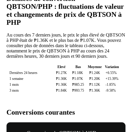
QBTSON/PHP : fluctuations de valeur
et changements de prix de QBTSON à
PHP
Au cours des 7 derniers jours, le prix le plus élevé de QBTSON
à PHP était de ₱1.36K et le plus bas de ₱1.07K. Vous pouvez
consulter plus de données dans le tableau ci-dessous,
notamment le prix de QBTSON à PHP au cours des 24
dernières heures, 30 derniers jours et 90 derniers jours.
Elevé
Bas
Moyenne
Variation
Dernières 24 heures
₱1.27K
₱1.18K
₱1.24K
+6.55%
1 semaine
₱1.36K
₱1.07K
₱1.20K
+15.39%
1 mois
₱1.36K
₱985.25
₱1.12K
-1.85%
3 mois
₱1.84K
₱993.75
₱1.36K
-9.58%
Conversions courantes