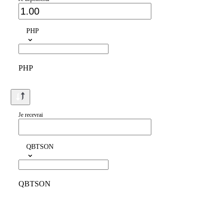
PHP
PHP
Je recevrai
QBTSON
QBTSON