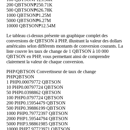
200 QBTSON
₱250.71K
500 QBTSON
₱626.78K
1000 QBTSON
₱1.25M
5000 QBTSON
₱6.27M
10000 QBTSON
₱12.54M
Le tableau ci-dessus présente un graphique complet des
conversions de QBTSON à PHP, illustrant la valeur des dollars
américains selon différents montants de conversion courants. La
liste couvre les taux de change de 1 QBTSON à 10 000
QBTSON en PHP, vous permettant ainsi de comprendre
clairement la valeur de chaque conversion.
PHP/QBTSON Convertisseur de taux de change
PHP
QBTSON
1 PHP
0.00079772 QBTSON
10 PHP
0.00797724 QBTSON
50 PHP
0.0398862 QBTSON
100 PHP
0.0797724 QBTSON
200 PHP
0.15954479 QBTSON
500 PHP
0.39886199 QBTSON
1000 PHP
0.79772397 QBTSON
2000 PHP
1.59544794 QBTSON
5000 PHP
3.98861985 QBTSON
10000 PHP
7.97723971 QBTSON