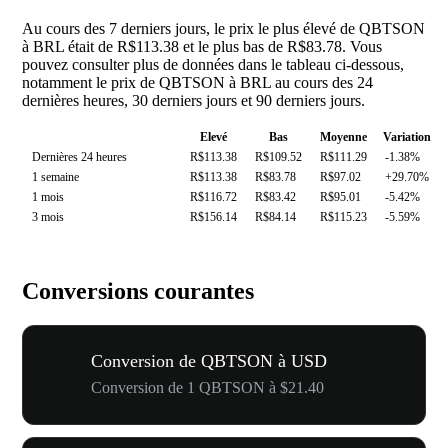
Au cours des 7 derniers jours, le prix le plus élevé de QBTSON
à BRL était de R$113.38 et le plus bas de R$83.78. Vous
pouvez consulter plus de données dans le tableau ci-dessous,
notamment le prix de QBTSON à BRL au cours des 24
dernières heures, 30 derniers jours et 90 derniers jours.
Elevé
Bas
Moyenne
Variation
Dernières 24 heures
R$113.38
R$109.52
R$111.29
-1.38%
1 semaine
R$113.38
R$83.78
R$97.02
+29.70%
1 mois
R$116.72
R$83.42
R$95.01
-5.42%
3 mois
R$156.14
R$84.14
R$115.23
-5.59%
Conversions courantes
Conversion de QBTSON à USD
Conversion de 1 QBTSON à $21.40