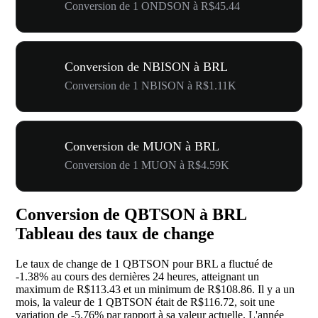
Conversion de 1 ONDSON à R$45.44
Conversion de NBISON à BRL
Conversion de 1 NBISON à R$1.11K
Conversion de MUON à BRL
Conversion de 1 MUON à R$4.59K
Conversion de QBTSON à BRL
Tableau des taux de change
Le taux de change de 1 QBTSON pour BRL a fluctué de
-1.38%
au cours des dernières 24 heures, atteignant un
maximum de R$113.43 et un minimum de R$108.86. Il y a un
mois, la valeur de 1 QBTSON était de R$116.72, soit une
variation de
-5.76%
par rapport à sa valeur actuelle. L'année