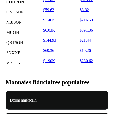
COHRON
$59.62
$8.82
ONDSON
$1.46K
$216.59
NBISON
$6.03K
$891.36
MUON
$144.93
$21.44
QBTSON
$69.36
$10.26
SNXXB
$1.90K
$280.62
VRTON
Monnaies fiduciaires populaires
Dollar américain