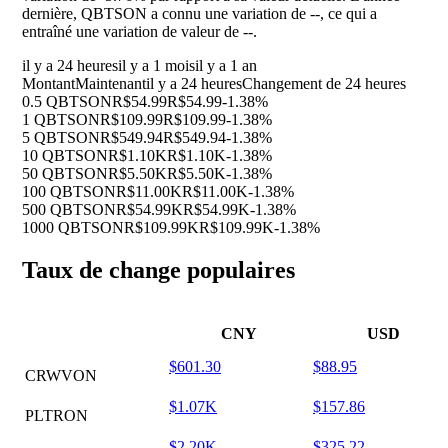
dernière, QBTSON a connu une variation de
--
, ce qui a
entraîné une variation de valeur de
--
.
il y a 24 heures
il y a 1 mois
il y a 1 an
Montant
Maintenant
il y a 24 heures
Changement de 24 heures
0.5 QBTSON
R$54.99
R$54.99
-1.38%
1 QBTSON
R$109.99
R$109.99
-1.38%
5 QBTSON
R$549.94
R$549.94
-1.38%
10 QBTSON
R$1.10K
R$1.10K
-1.38%
50 QBTSON
R$5.50K
R$5.50K
-1.38%
100 QBTSON
R$11.00K
R$11.00K
-1.38%
500 QBTSON
R$54.99K
R$54.99K
-1.38%
1000 QBTSON
R$109.99K
R$109.99K
-1.38%
Taux de change populaires
CNY
USD
$601.30
$88.95
CRWVON
$1.07K
$157.86
PLTRON
$2.20K
$325.22