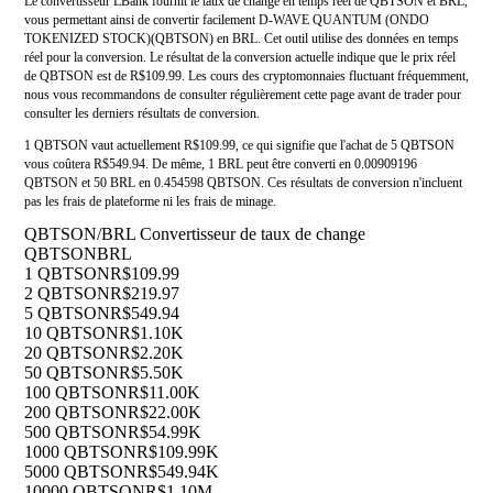
Le convertisseur LBank fournit le taux de change en temps réel de QBTSON et BRL,
vous permettant ainsi de convertir facilement D-WAVE QUANTUM (ONDO
TOKENIZED STOCK)(QBTSON) en BRL. Cet outil utilise des données en temps
réel pour la conversion. Le résultat de la conversion actuelle indique que le prix réel
de QBTSON est de R$109.99. Les cours des cryptomonnaies fluctuant fréquemment,
nous vous recommandons de consulter régulièrement cette page avant de trader pour
consulter les derniers résultats de conversion.
1 QBTSON vaut actuellement R$109.99, ce qui signifie que l'achat de 5 QBTSON
vous coûtera R$549.94. De même, 1 BRL peut être converti en 0.00909196
QBTSON et 50 BRL en 0.454598 QBTSON. Ces résultats de conversion n'incluent
pas les frais de plateforme ni les frais de minage.
QBTSON/BRL Convertisseur de taux de change
QBTSON
BRL
1 QBTSON
R$109.99
2 QBTSON
R$219.97
5 QBTSON
R$549.94
10 QBTSON
R$1.10K
20 QBTSON
R$2.20K
50 QBTSON
R$5.50K
100 QBTSON
R$11.00K
200 QBTSON
R$22.00K
500 QBTSON
R$54.99K
1000 QBTSON
R$109.99K
5000 QBTSON
R$549.94K
10000 QBTSON
R$1.10M