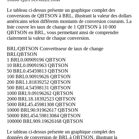
Le tableau ci-dessus présente un graphique complet des
conversions de QBTSON à BRL, illustrant la valeur des dollars
américains selon différents montants de conversion courants. La
liste couvre les taux de change de 1 QBTSON à 10 000
QBTSON en BRL, vous permettant ainsi de comprendre
clairement la valeur de chaque conversion.
BRL/QBTSON Convertisseur de taux de change
BRL
QBTSON
1 BRL
0.00909196 QBTSON
10 BRL
0.09091963 QBTSON
50 BRL
0.45459813 QBTSON
100 BRL
0.90919626 QBTSON
200 BRL
1.81839252 QBTSON
500 BRL
4.54598131 QBTSON
1000 BRL
9.09196262 QBTSON
2000 BRL
18.18392523 QBTSON
5000 BRL
45.45981308 QBTSON
10000 BRL
90.91962617 QBTSON
50000 BRL
454.59813084 QBTSON
100000 BRL
909.19626168 QBTSON
Le tableau ci-dessus présente un graphique complet des
données de conversion de BRL à QBTSON, illustrant la