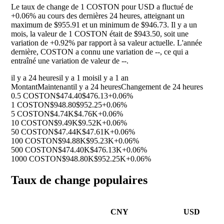
Le taux de change de 1 COSTON pour USD a fluctué de
+0.06%
au cours des dernières 24 heures, atteignant un
maximum de $955.91 et un minimum de $946.73. Il y a un
mois, la valeur de 1 COSTON était de $943.50, soit une
variation de
+0.92%
par rapport à sa valeur actuelle. L'année
dernière, COSTON a connu une variation de
--
, ce qui a
entraîné une variation de valeur de
--
.
il y a 24 heures
il y a 1 mois
il y a 1 an
Montant
Maintenant
il y a 24 heures
Changement de 24 heures
0.5 COSTON
$474.40
$476.13
+0.06%
1 COSTON
$948.80
$952.25
+0.06%
5 COSTON
$4.74K
$4.76K
+0.06%
10 COSTON
$9.49K
$9.52K
+0.06%
50 COSTON
$47.44K
$47.61K
+0.06%
100 COSTON
$94.88K
$95.23K
+0.06%
500 COSTON
$474.40K
$476.13K
+0.06%
1000 COSTON
$948.80K
$952.25K
+0.06%
Taux de change populaires
CNY
USD