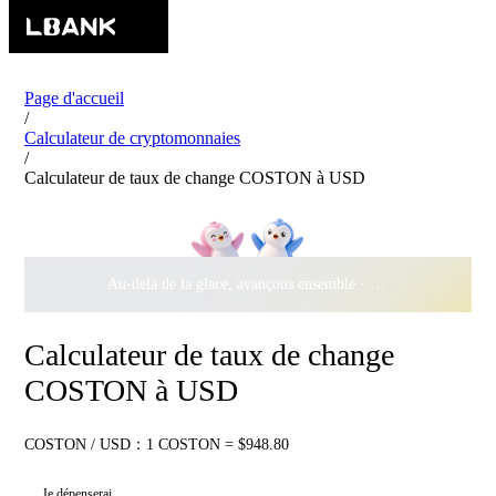
Page d'accueil
/
Calculateur de cryptomonnaies
/
Calculateur de taux de change COSTON à USD
Au-delà de la glace, avançons ensemble ·
500 000 $
de récomp
Calculateur de taux de change
COSTON à USD
COSTON / USD：1 COSTON = $948.80
Je dépenserai