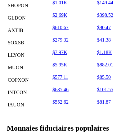
$1.01K
$149.44
SHOPON
$2.69K
$398.52
GLDON
$610.67
$90.47
AXTIB
$279.32
$41.38
SOXSB
$7.97K
$1.18K
LLYON
$5.95K
$882.01
MUON
$577.11
$85.50
COPXON
$685.46
$101.55
INTCON
$552.62
$81.87
IAUON
Monnaies fiduciaires populaires