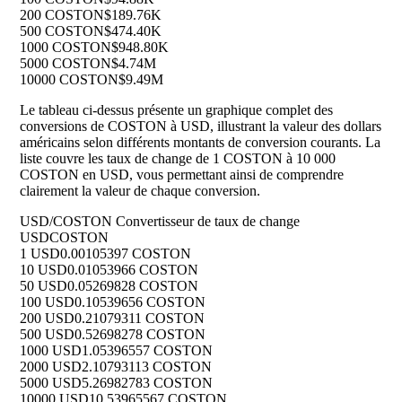
200 COSTON
$189.76K
500 COSTON
$474.40K
1000 COSTON
$948.80K
5000 COSTON
$4.74M
10000 COSTON
$9.49M
Le tableau ci-dessus présente un graphique complet des
conversions de COSTON à USD, illustrant la valeur des dollars
américains selon différents montants de conversion courants. La
liste couvre les taux de change de 1 COSTON à 10 000
COSTON en USD, vous permettant ainsi de comprendre
clairement la valeur de chaque conversion.
USD/COSTON Convertisseur de taux de change
USD
COSTON
1 USD
0.00105397 COSTON
10 USD
0.01053966 COSTON
50 USD
0.05269828 COSTON
100 USD
0.10539656 COSTON
200 USD
0.21079311 COSTON
500 USD
0.52698278 COSTON
1000 USD
1.05396557 COSTON
2000 USD
2.10793113 COSTON
5000 USD
5.26982783 COSTON
10000 USD
10.53965567 COSTON