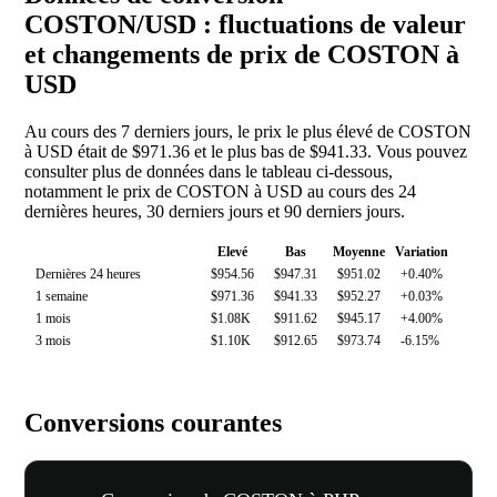
COSTON/USD : fluctuations de valeur
et changements de prix de COSTON à
USD
Au cours des 7 derniers jours, le prix le plus élevé de COSTON
à USD était de $971.36 et le plus bas de $941.33. Vous pouvez
consulter plus de données dans le tableau ci-dessous,
notamment le prix de COSTON à USD au cours des 24
dernières heures, 30 derniers jours et 90 derniers jours.
Elevé
Bas
Moyenne
Variation
Dernières 24 heures
$954.56
$947.31
$951.02
+0.40%
1 semaine
$971.36
$941.33
$952.27
+0.03%
1 mois
$1.08K
$911.62
$945.17
+4.00%
3 mois
$1.10K
$912.65
$973.74
-6.15%
Conversions courantes