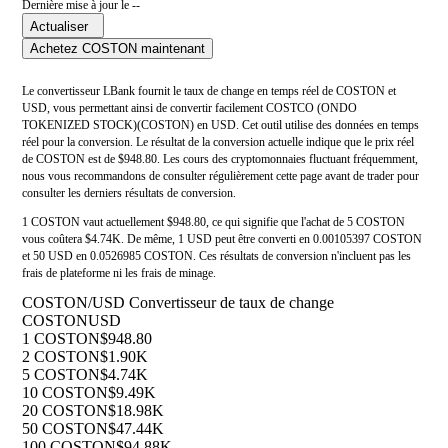
Dernière mise à jour le --
Actualiser
Achetez COSTON maintenant
Le convertisseur LBank fournit le taux de change en temps réel de COSTON et
USD, vous permettant ainsi de convertir facilement COSTCO (ONDO
TOKENIZED STOCK)(COSTON) en USD. Cet outil utilise des données en temps
réel pour la conversion. Le résultat de la conversion actuelle indique que le prix réel
de COSTON est de $948.80. Les cours des cryptomonnaies fluctuant fréquemment,
nous vous recommandons de consulter régulièrement cette page avant de trader pour
consulter les derniers résultats de conversion.
1 COSTON vaut actuellement $948.80, ce qui signifie que l'achat de 5 COSTON
vous coûtera $4.74K. De même, 1 USD peut être converti en 0.00105397 COSTON
et 50 USD en 0.0526985 COSTON. Ces résultats de conversion n'incluent pas les
frais de plateforme ni les frais de minage.
COSTON/USD Convertisseur de taux de change
COSTON
USD
1 COSTON
$948.80
2 COSTON
$1.90K
5 COSTON
$4.74K
10 COSTON
$9.49K
20 COSTON
$18.98K
50 COSTON
$47.44K
100 COSTON
$94.88K