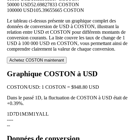
50000 USD
52.69827833 COSTON
100000 USD
105.39655665 COSTON
Le tableau ci-dessus présente un graphique complet des
données de conversion de USD à COSTON, illustrant la
relation entre USD et COSTON pour différents montants de
conversion courants. La liste couvre les taux de change de 1
USD à 100 000 USD en COSTON, vous permettant ainsi de
comprendre clairement la valeur de chaque conversion.
Achetez COSTON maintenant
Graphique COSTON à USD
COSTON
/
USD
:
1 COSTON = $948.80 USD
Dans le passé 1D, la fluctuation de COSTON à USD était de
+0.39%
.
1D
7D
1M
3M
1Y
ALL
--
--
--
Données de conversion