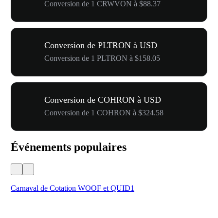
Conversion de 1 CRWVON à $88.37
Conversion de PLTRON à USD
Conversion de 1 PLTRON à $158.05
Conversion de COHRON à USD
Conversion de 1 COHRON à $324.58
Événements populaires
Carnaval de Cotation WOOF et QUID1
Vot