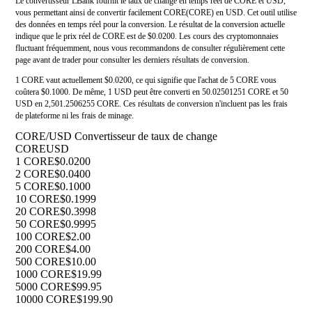
Le convertisseur LBank fournit le taux de change en temps réel de CORE et USD,
vous permettant ainsi de convertir facilement CORE(CORE) en USD. Cet outil utilise
des données en temps réel pour la conversion. Le résultat de la conversion actuelle
indique que le prix réel de CORE est de $0.0200. Les cours des cryptomonnaies
fluctuant fréquemment, nous vous recommandons de consulter régulièrement cette
page avant de trader pour consulter les derniers résultats de conversion.
1 CORE vaut actuellement $0.0200, ce qui signifie que l'achat de 5 CORE vous
coûtera $0.1000. De même, 1 USD peut être converti en 50.02501251 CORE et 50
USD en 2,501.2506255 CORE. Ces résultats de conversion n'incluent pas les frais
de plateforme ni les frais de minage.
CORE/USD Convertisseur de taux de change
CORE
USD
1 CORE
$0.0200
2 CORE
$0.0400
5 CORE
$0.1000
10 CORE
$0.1999
20 CORE
$0.3998
50 CORE
$0.9995
100 CORE
$2.00
200 CORE
$4.00
500 CORE
$10.00
1000 CORE
$19.99
5000 CORE
$99.95
10000 CORE
$199.90