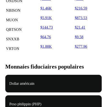
ONDSON
$1.46K
$216.59
NBISON
$5.91K
$873.53
MUON
$144.73
$21.41
QBTSON
$64.76
$9.58
SNXXB
$1.88K
$277.96
VRTON
Monnaies fiduciaires populaires
Dollar américain
Peso philippin (PHP)