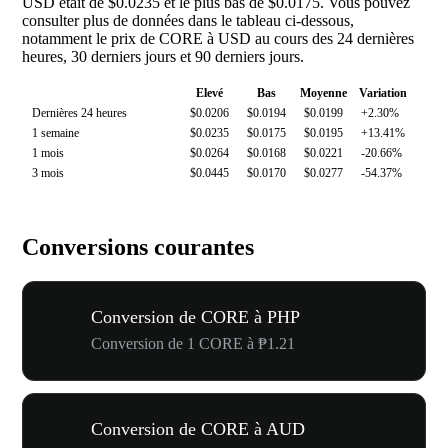
USD était de $0.0235 et le plus bas de $0.0175. Vous pouvez
consulter plus de données dans le tableau ci-dessous,
notamment le prix de CORE à USD au cours des 24 dernières
heures, 30 derniers jours et 90 derniers jours.
Elevé
Bas
Moyenne
Variation
Dernières 24 heures
$0.0206
$0.0194
$0.0199
+2.30%
1 semaine
$0.0235
$0.0175
$0.0195
+13.41%
1 mois
$0.0264
$0.0168
$0.0221
-20.66%
3 mois
$0.0445
$0.0170
$0.0277
-54.37%
Conversions courantes
Conversion de CORE à PHP
Conversion de 1 CORE à ₱1.21
Conversion de CORE à AUD