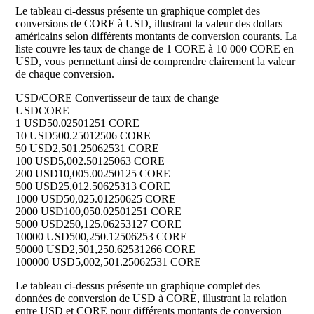
Le tableau ci-dessus présente un graphique complet des
conversions de CORE à USD, illustrant la valeur des dollars
américains selon différents montants de conversion courants. La
liste couvre les taux de change de 1 CORE à 10 000 CORE en
USD, vous permettant ainsi de comprendre clairement la valeur
de chaque conversion.
USD/CORE Convertisseur de taux de change
USD
CORE
1 USD
50.02501251 CORE
10 USD
500.25012506 CORE
50 USD
2,501.25062531 CORE
100 USD
5,002.50125063 CORE
200 USD
10,005.00250125 CORE
500 USD
25,012.50625313 CORE
1000 USD
50,025.01250625 CORE
2000 USD
100,050.02501251 CORE
5000 USD
250,125.06253127 CORE
10000 USD
500,250.12506253 CORE
50000 USD
2,501,250.62531266 CORE
100000 USD
5,002,501.25062531 CORE
Le tableau ci-dessus présente un graphique complet des
données de conversion de USD à CORE, illustrant la relation
entre USD et CORE pour différents montants de conversion