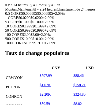
il y a 24 heures
il y a 1 mois
il y a 1 an
Montant
Maintenant
il y a 24 heures
Changement de 24 heures
0.5 CORE
$0.009995
$0.009995
+2.09%
1 CORE
$0.0200
$0.0200
+2.09%
5 CORE
$0.1000
$0.1000
+2.09%
10 CORE
$0.1999
$0.1999
+2.09%
50 CORE
$0.9995
$0.9995
+2.09%
100 CORE
$2.00
$2.00
+2.09%
500 CORE
$10.00
$10.00
+2.09%
1000 CORE
$19.99
$19.99
+2.09%
Taux de change populaires
CNY
USD
$597.99
$88.46
CRWVON
$1.07K
$158.21
PLTRON
$2.20K
$324.80
COHRON
$59.59
$8.82