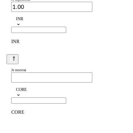
INR
INR
Je recevrai
CORE
CORE