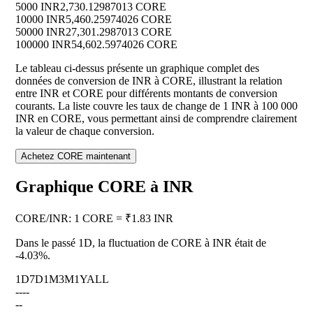
5000 INR
2,730.12987013 CORE
10000 INR
5,460.25974026 CORE
50000 INR
27,301.2987013 CORE
100000 INR
54,602.5974026 CORE
Le tableau ci-dessus présente un graphique complet des
données de conversion de INR à CORE, illustrant la relation
entre INR et CORE pour différents montants de conversion
courants. La liste couvre les taux de change de 1 INR à 100 000
INR en CORE, vous permettant ainsi de comprendre clairement
la valeur de chaque conversion.
Achetez CORE maintenant
Graphique CORE à INR
CORE
/
INR
:
1 CORE = ₹1.83 INR
Dans le passé 1D, la fluctuation de CORE à INR était de
-4.03%
.
1D
7D
1M
3M
1Y
ALL
--
--
--