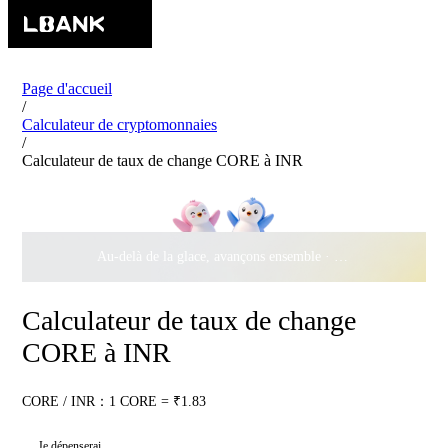
Page d'accueil
/
Calculateur de cryptomonnaies
/
Calculateur de taux de change CORE à INR
Au-delà de la glace, avançons ensemble ·
500 000 $
de récomp
Calculateur de taux de change
CORE à INR
CORE / INR：1 CORE = ₹1.83
Je dépenserai