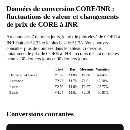
Données de conversion CORE/INR :
fluctuations de valeur et changements
de prix de CORE à INR
Au cours des 7 derniers jours, le prix le plus élevé de CORE à
INR était de ₹2.23 et le plus bas de ₹1.78. Vous pouvez
consulter plus de données dans le tableau ci-dessous,
notamment le prix de CORE à INR au cours des 24 dernières
heures, 30 derniers jours et 90 derniers jours.
Elevé
Bas
Moyenne
Variation
Dernières 24 heures
₹1.92
₹1.80
₹1.86
-4.04%
1 semaine
₹2.23
₹1.78
₹1.91
+2.10%
1 mois
₹2.50
₹1.60
₹2.07
-23.77%
3 mois
₹4.24
₹1.62
₹2.59
-56.81%
Conversions courantes