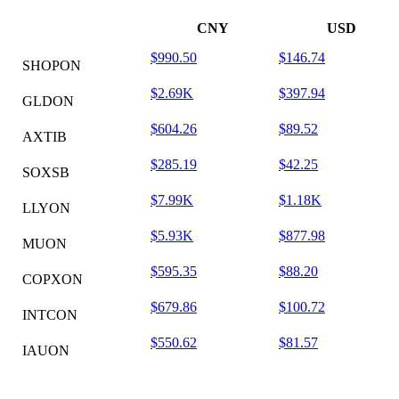
CNY
USD
$990.50
$146.74
SHOPON
$2.69K
$397.94
GLDON
$604.26
$89.52
AXTIB
$285.19
$42.25
SOXSB
$7.99K
$1.18K
LLYON
$5.93K
$877.98
MUON
$595.35
$88.20
COPXON
$679.86
$100.72
INTCON
$550.62
$81.57
IAUON