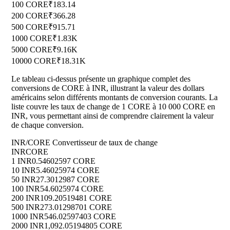
100 CORE
₹183.14
200 CORE
₹366.28
500 CORE
₹915.71
1000 CORE
₹1.83K
5000 CORE
₹9.16K
10000 CORE
₹18.31K
Le tableau ci-dessus présente un graphique complet des
conversions de CORE à INR, illustrant la valeur des dollars
américains selon différents montants de conversion courants. La
liste couvre les taux de change de 1 CORE à 10 000 CORE en
INR, vous permettant ainsi de comprendre clairement la valeur
de chaque conversion.
INR/CORE Convertisseur de taux de change
INR
CORE
1 INR
0.54602597 CORE
10 INR
5.46025974 CORE
50 INR
27.3012987 CORE
100 INR
54.6025974 CORE
200 INR
109.20519481 CORE
500 INR
273.01298701 CORE
1000 INR
546.02597403 CORE
2000 INR
1,092.05194805 CORE