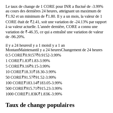
Le taux de change de 1 CORE pour INR a fluctué de
-3.99%
au cours des dernières 24 heures, atteignant un maximum de
₹1.92 et un minimum de ₹1.80. Il y a un mois, la valeur de 1
CORE était de ₹2.41, soit une variation de
-24.13%
par rapport
à sa valeur actuelle. L'année dernière, CORE a connu une
variation de ₹-46.35, ce qui a entraîné une variation de valeur
de
-96.20%
.
il y a 24 heures
il y a 1 mois
il y a 1 an
Montant
Maintenant
il y a 24 heures
Changement de 24 heures
0.5 CORE
₹0.9157
₹0.9152
-3.99%
1 CORE
₹1.83
₹1.83
-3.99%
5 CORE
₹9.16
₹9.15
-3.99%
10 CORE
₹18.31
₹18.30
-3.99%
50 CORE
₹91.57
₹91.52
-3.99%
100 CORE
₹183.14
₹183.05
-3.99%
500 CORE
₹915.71
₹915.23
-3.99%
1000 CORE
₹1.83K
₹1.83K
-3.99%
Taux de change populaires