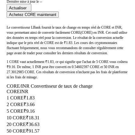
Dernière mise à jour le --
Actualiser
Achetez CORE maintenant
Le convertisseur LBank fournit le taux de change en temps réel de CORE et INR,
vous permettant ainsi de convertir facilement CORE(CORE) en INR. Cet outil utilise
des données en temps réel pour la conversion. Le résultat de la conversion actuelle
indique que le prix réel de CORE est de ₹1.83. Les cours des cryptomonnaies
fluctuant fréquemment, nous vous recommandons de consulter régulièrement cette
page avant de trader pour consulter les derniers résultats de conversion.
1 CORE vaut actuellement ₹1.83, ce qui signifie que l'achat de 5 CORE vous coûtera
₹9.16. De même, 1 INR peut être converti en 0.54602597 CORE et 50 INR en
27.3012985 CORE. Ces résultats de conversion n'incluent pas les frais de plateforme
ni les frais de minage.
CORE/INR Convertisseur de taux de change
CORE
INR
1 CORE
₹1.83
2 CORE
₹3.66
5 CORE
₹9.16
10 CORE
₹18.31
20 CORE
₹36.63
50 CORE
₹91.57