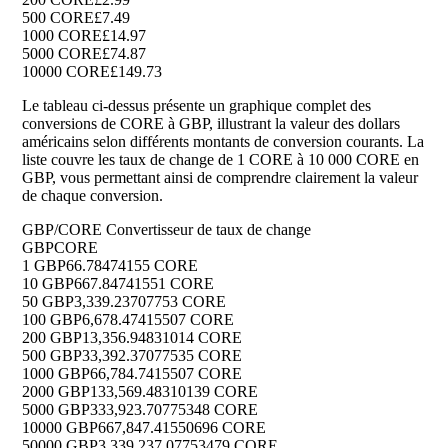
500 CORE
£7.49
1000 CORE
£14.97
5000 CORE
£74.87
10000 CORE
£149.73
Le tableau ci-dessus présente un graphique complet des
conversions de CORE à GBP, illustrant la valeur des dollars
américains selon différents montants de conversion courants. La
liste couvre les taux de change de 1 CORE à 10 000 CORE en
GBP, vous permettant ainsi de comprendre clairement la valeur
de chaque conversion.
GBP/CORE Convertisseur de taux de change
GBP
CORE
1 GBP
66.78474155 CORE
10 GBP
667.84741551 CORE
50 GBP
3,339.23707753 CORE
100 GBP
6,678.47415507 CORE
200 GBP
13,356.94831014 CORE
500 GBP
33,392.37077535 CORE
1000 GBP
66,784.7415507 CORE
2000 GBP
133,569.48310139 CORE
5000 GBP
333,923.70775348 CORE
10000 GBP
667,847.41550696 CORE
50000 GBP
3,339,237.07753479 CORE