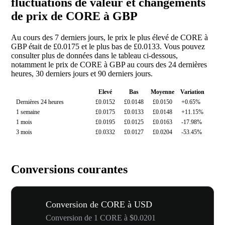
fluctuations de valeur et changements
de prix de CORE à GBP
Au cours des 7 derniers jours, le prix le plus élevé de CORE à
GBP était de £0.0175 et le plus bas de £0.0133. Vous pouvez
consulter plus de données dans le tableau ci-dessous,
notamment le prix de CORE à GBP au cours des 24 dernières
heures, 30 derniers jours et 90 derniers jours.
Elevé
Bas
Moyenne
Variation
Dernières 24 heures
£0.0152
£0.0148
£0.0150
+0.65%
1 semaine
£0.0175
£0.0133
£0.0148
+11.15%
1 mois
£0.0195
£0.0125
£0.0163
-17.98%
3 mois
£0.0332
£0.0127
£0.0204
-53.45%
Conversions courantes
Conversion de CORE à USD
Conversion de 1 CORE à $0.0201