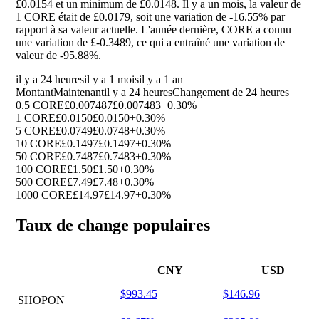
£0.0154 et un minimum de £0.0148. Il y a un mois, la valeur de
1 CORE était de £0.0179, soit une variation de
-16.55%
par
rapport à sa valeur actuelle. L'année dernière, CORE a connu
une variation de £-0.3489, ce qui a entraîné une variation de
valeur de
-95.88%
.
il y a 24 heures
il y a 1 mois
il y a 1 an
Montant
Maintenant
il y a 24 heures
Changement de 24 heures
0.5 CORE
£0.007487
£0.007483
+0.30%
1 CORE
£0.0150
£0.0150
+0.30%
5 CORE
£0.0749
£0.0748
+0.30%
10 CORE
£0.1497
£0.1497
+0.30%
50 CORE
£0.7487
£0.7483
+0.30%
100 CORE
£1.50
£1.50
+0.30%
500 CORE
£7.49
£7.48
+0.30%
1000 CORE
£14.97
£14.97
+0.30%
Taux de change populaires
CNY
USD
$993.45
$146.96
SHOPON