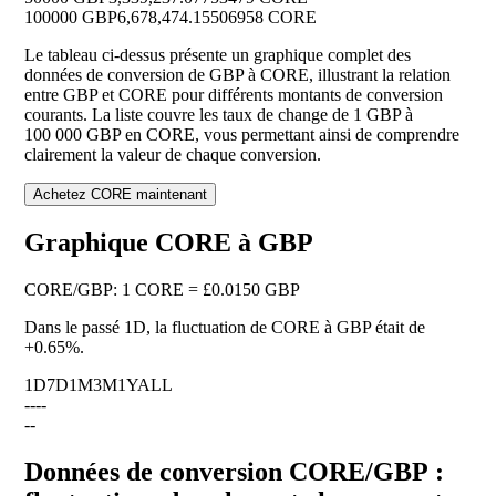
100000 GBP
6,678,474.15506958 CORE
Le tableau ci-dessus présente un graphique complet des
données de conversion de GBP à CORE, illustrant la relation
entre GBP et CORE pour différents montants de conversion
courants. La liste couvre les taux de change de 1 GBP à
100 000 GBP en CORE, vous permettant ainsi de comprendre
clairement la valeur de chaque conversion.
Achetez CORE maintenant
Graphique CORE à GBP
CORE
/
GBP
:
1 CORE = £0.0150 GBP
Dans le passé 1D, la fluctuation de CORE à GBP était de
+0.65%
.
1D
7D
1M
3M
1Y
ALL
--
--
--
Données de conversion CORE/GBP :