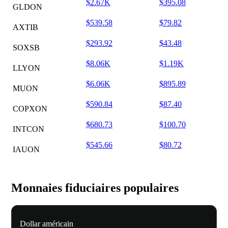
$2.67K
$395.08
GLDON
$539.58
$79.82
AXTIB
$293.92
$43.48
SOXSB
$8.06K
$1.19K
LLYON
$6.06K
$895.89
MUON
$590.84
$87.40
COPXON
$680.73
$100.70
INTCON
$545.66
$80.72
IAUON
Monnaies fiduciaires populaires
Dollar américain