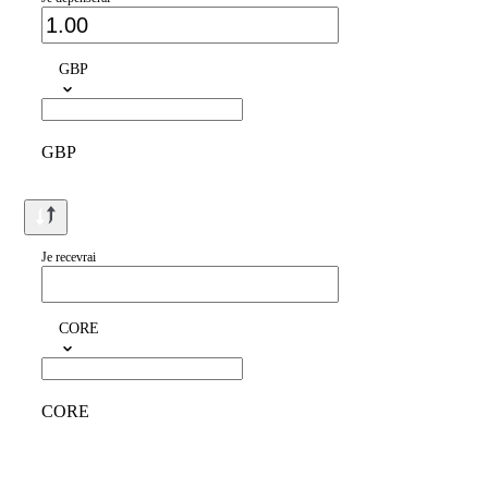
GBP
GBP
Je recevrai
CORE
CORE