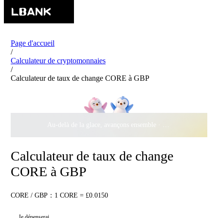
Page d'accueil
/
Calculateur de cryptomonnaies
/
Calculateur de taux de change CORE à GBP
Au-delà de la glace, avançons ensemble ·
500 000 $
de récomp
Calculateur de taux de change
CORE à GBP
CORE / GBP：1 CORE = £0.0150
Je dépenserai