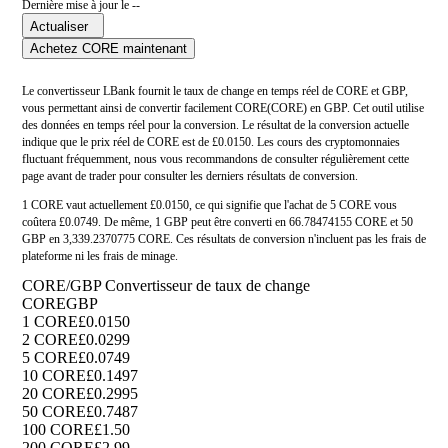
Dernière mise à jour le --
Actualiser
Achetez CORE maintenant
Le convertisseur LBank fournit le taux de change en temps réel de CORE et GBP,
vous permettant ainsi de convertir facilement CORE(CORE) en GBP. Cet outil utilise
des données en temps réel pour la conversion. Le résultat de la conversion actuelle
indique que le prix réel de CORE est de £0.0150. Les cours des cryptomonnaies
fluctuant fréquemment, nous vous recommandons de consulter régulièrement cette
page avant de trader pour consulter les derniers résultats de conversion.
1 CORE vaut actuellement £0.0150, ce qui signifie que l'achat de 5 CORE vous
coûtera £0.0749. De même, 1 GBP peut être converti en 66.78474155 CORE et 50
GBP en 3,339.2370775 CORE. Ces résultats de conversion n'incluent pas les frais de
plateforme ni les frais de minage.
CORE/GBP Convertisseur de taux de change
CORE
GBP
1 CORE
£0.0150
2 CORE
£0.0299
5 CORE
£0.0749
10 CORE
£0.1497
20 CORE
£0.2995
50 CORE
£0.7487
100 CORE
£1.50
200 CORE
£2.99