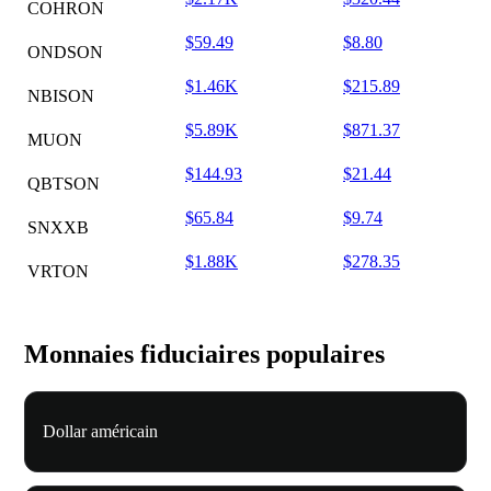
COHRON
$59.49
$8.80
ONDSON
$1.46K
$215.89
NBISON
$5.89K
$871.37
MUON
$144.93
$21.44
QBTSON
$65.84
$9.74
SNXXB
$1.88K
$278.35
VRTON
Monnaies fiduciaires populaires
Dollar américain