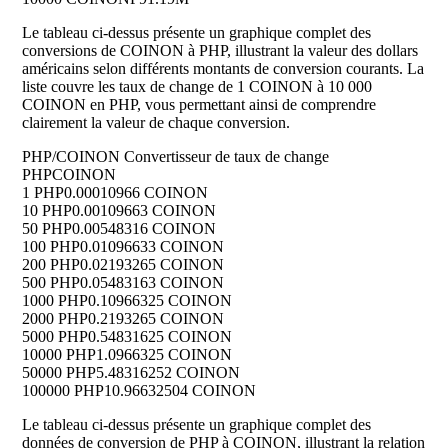
Le tableau ci-dessus présente un graphique complet des
conversions de COINON à PHP, illustrant la valeur des dollars
américains selon différents montants de conversion courants. La
liste couvre les taux de change de 1 COINON à 10 000
COINON en PHP, vous permettant ainsi de comprendre
clairement la valeur de chaque conversion.
PHP/COINON Convertisseur de taux de change
PHP
COINON
1 PHP
0.00010966 COINON
10 PHP
0.00109663 COINON
50 PHP
0.00548316 COINON
100 PHP
0.01096633 COINON
200 PHP
0.02193265 COINON
500 PHP
0.05483163 COINON
1000 PHP
0.10966325 COINON
2000 PHP
0.2193265 COINON
5000 PHP
0.54831625 COINON
10000 PHP
1.0966325 COINON
50000 PHP
5.48316252 COINON
100000 PHP
10.96632504 COINON
Le tableau ci-dessus présente un graphique complet des
données de conversion de PHP à COINON, illustrant la relation