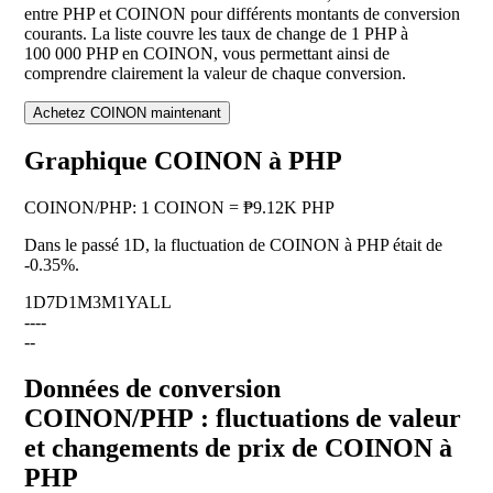
entre PHP et COINON pour différents montants de conversion
courants. La liste couvre les taux de change de 1 PHP à
100 000 PHP en COINON, vous permettant ainsi de
comprendre clairement la valeur de chaque conversion.
Achetez COINON maintenant
Graphique COINON à PHP
COINON
/
PHP
:
1 COINON = ₱9.12K PHP
Dans le passé 1D, la fluctuation de COINON à PHP était de
-0.35%
.
1D
7D
1M
3M
1Y
ALL
--
--
--
Données de conversion
COINON/PHP : fluctuations de valeur
et changements de prix de COINON à
PHP