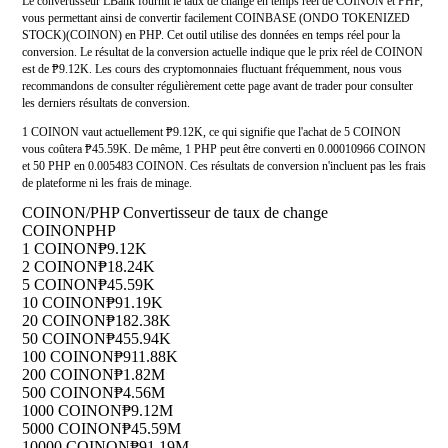
Le convertisseur LBank fournit le taux de change en temps réel de COINON et PHP,
vous permettant ainsi de convertir facilement COINBASE (ONDO TOKENIZED
STOCK)(COINON) en PHP. Cet outil utilise des données en temps réel pour la
conversion. Le résultat de la conversion actuelle indique que le prix réel de COINON
est de ₱9.12K. Les cours des cryptomonnaies fluctuant fréquemment, nous vous
recommandons de consulter régulièrement cette page avant de trader pour consulter
les derniers résultats de conversion.
1 COINON vaut actuellement ₱9.12K, ce qui signifie que l'achat de 5 COINON
vous coûtera ₱45.59K. De même, 1 PHP peut être converti en 0.00010966 COINON
et 50 PHP en 0.005483 COINON. Ces résultats de conversion n'incluent pas les frais
de plateforme ni les frais de minage.
COINON/PHP Convertisseur de taux de change
COINON
PHP
1 COINON
₱9.12K
2 COINON
₱18.24K
5 COINON
₱45.59K
10 COINON
₱91.19K
20 COINON
₱182.38K
50 COINON
₱455.94K
100 COINON
₱911.88K
200 COINON
₱1.82M
500 COINON
₱4.56M
1000 COINON
₱9.12M
5000 COINON
₱45.59M
10000 COINON
₱91.19M