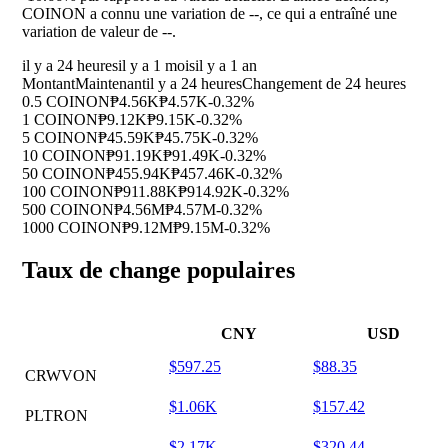
COINON a connu une variation de
--
, ce qui a entraîné une
variation de valeur de
--
.
il y a 24 heures
il y a 1 mois
il y a 1 an
Montant
Maintenant
il y a 24 heures
Changement de 24 heures
0.5 COINON
₱4.56K
₱4.57K
-0.32%
1 COINON
₱9.12K
₱9.15K
-0.32%
5 COINON
₱45.59K
₱45.75K
-0.32%
10 COINON
₱91.19K
₱91.49K
-0.32%
50 COINON
₱455.94K
₱457.46K
-0.32%
100 COINON
₱911.88K
₱914.92K
-0.32%
500 COINON
₱4.56M
₱4.57M
-0.32%
1000 COINON
₱9.12M
₱9.15M
-0.32%
Taux de change populaires
CNY
USD
$597.25
$88.35
CRWVON
$1.06K
$157.42
PLTRON
$2.17K
$320.44