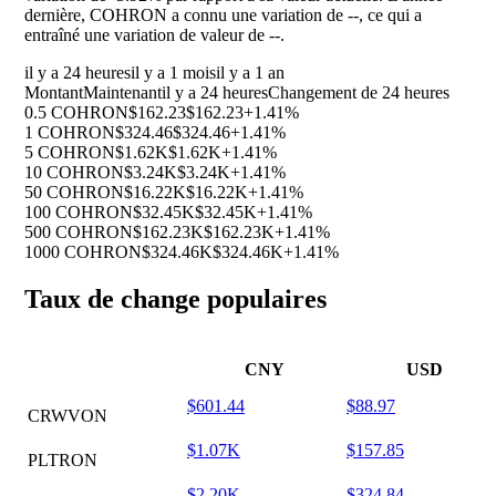
dernière, COHRON a connu une variation de
--
, ce qui a
entraîné une variation de valeur de
--
.
il y a 24 heures
il y a 1 mois
il y a 1 an
Montant
Maintenant
il y a 24 heures
Changement de 24 heures
0.5 COHRON
$162.23
$162.23
+1.41%
1 COHRON
$324.46
$324.46
+1.41%
5 COHRON
$1.62K
$1.62K
+1.41%
10 COHRON
$3.24K
$3.24K
+1.41%
50 COHRON
$16.22K
$16.22K
+1.41%
100 COHRON
$32.45K
$32.45K
+1.41%
500 COHRON
$162.23K
$162.23K
+1.41%
1000 COHRON
$324.46K
$324.46K
+1.41%
Taux de change populaires
CNY
USD
$601.44
$88.97
CRWVON
$1.07K
$157.85
PLTRON
$2.20K
$324.84