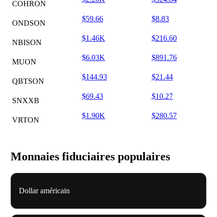
COHRON
$59.66
$8.83
ONDSON
$1.46K
$216.60
NBISON
$6.03K
$891.76
MUON
$144.93
$21.44
QBTSON
$69.43
$10.27
SNXXB
$1.90K
$280.57
VRTON
Monnaies fiduciaires populaires
Dollar américain