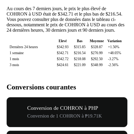
Au cours des 7 derniers jours, le prix le plus élevé de
COHRON à USD était de $342.71 et le plus bas de $216.54.
Vous pouvez consulter plus de données dans le tableau ci-
dessous, notamment le prix de COHRON à USD au cours des
24 dernières heures, 30 derniers jours et 90 derniers jours.
Elevé
Bas
Moyenne
Variation
Dernières 24 heures
$342.93
$315.85
$328.87
+1.50%
1 semaine
$342.71
$216.54
$276.99
+48.05%
1 mois
$342.72
$218.08
$292.50
-3.27%
3 mois
$424.61
$221.09
$348.99
-2.56%
Conversions courantes
Conversion de COHRON à PHP
Conversion de 1 COHRON à ₱19.71K