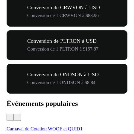
Conversion de CRWVON à USD
Conversion de 1 CRWVON à $88.96
Conversion de PLTRON à USD
Conversion de 1 PLTRON à $157.87
Conversion de ONDSON à USD
Conversion de 1 ONDSON à $8.84
Événements populaires
Carnaval de Cotation WOOF et QUID1
Vot