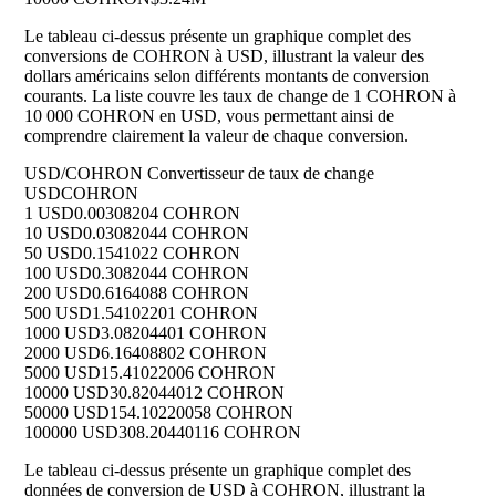
Le tableau ci-dessus présente un graphique complet des
conversions de COHRON à USD, illustrant la valeur des
dollars américains selon différents montants de conversion
courants. La liste couvre les taux de change de 1 COHRON à
10 000 COHRON en USD, vous permettant ainsi de
comprendre clairement la valeur de chaque conversion.
USD/COHRON Convertisseur de taux de change
USD
COHRON
1 USD
0.00308204 COHRON
10 USD
0.03082044 COHRON
50 USD
0.1541022 COHRON
100 USD
0.3082044 COHRON
200 USD
0.6164088 COHRON
500 USD
1.54102201 COHRON
1000 USD
3.08204401 COHRON
2000 USD
6.16408802 COHRON
5000 USD
15.41022006 COHRON
10000 USD
30.82044012 COHRON
50000 USD
154.10220058 COHRON
100000 USD
308.20440116 COHRON
Le tableau ci-dessus présente un graphique complet des
données de conversion de USD à COHRON, illustrant la