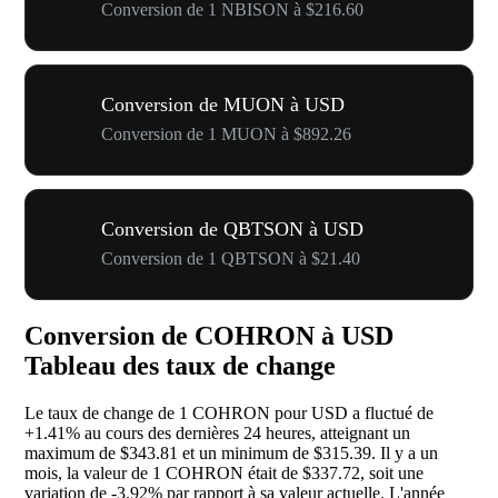
Conversion de 1 NBISON à $216.60
Conversion de MUON à USD
Conversion de 1 MUON à $892.26
Conversion de QBTSON à USD
Conversion de 1 QBTSON à $21.40
Conversion de COHRON à USD
Tableau des taux de change
Le taux de change de 1 COHRON pour USD a fluctué de
+1.41%
au cours des dernières 24 heures, atteignant un
maximum de $343.81 et un minimum de $315.39. Il y a un
mois, la valeur de 1 COHRON était de $337.72, soit une
variation de
-3.92%
par rapport à sa valeur actuelle. L'année