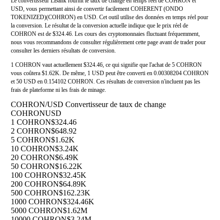
Le convertisseur LBank fournit le taux de change en temps réel de COHRON et
USD, vous permettant ainsi de convertir facilement COHERENT (ONDO
TOKENIZED)(COHRON) en USD. Cet outil utilise des données en temps réel pour
la conversion. Le résultat de la conversion actuelle indique que le prix réel de
COHRON est de $324.46. Les cours des cryptomonnaies fluctuant fréquemment,
nous vous recommandons de consulter régulièrement cette page avant de trader pour
consulter les derniers résultats de conversion.
1 COHRON vaut actuellement $324.46, ce qui signifie que l'achat de 5 COHRON
vous coûtera $1.62K. De même, 1 USD peut être converti en 0.00308204 COHRON
et 50 USD en 0.154102 COHRON. Ces résultats de conversion n'incluent pas les
frais de plateforme ni les frais de minage.
COHRON/USD Convertisseur de taux de change
COHRON
USD
1 COHRON
$324.46
2 COHRON
$648.92
5 COHRON
$1.62K
10 COHRON
$3.24K
20 COHRON
$6.49K
50 COHRON
$16.22K
100 COHRON
$32.45K
200 COHRON
$64.89K
500 COHRON
$162.23K
1000 COHRON
$324.46K
5000 COHRON
$1.62M
10000 COHRON
$3.24M